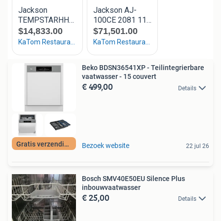
Beko BDSN36541XP - Teilintegrierbare
vaatwasser - 15 couvert
€ 499,00
Details
Gratis verzending
Bezoek website
22 jul 26
Bosch SMV40E50EU Silence Plus
inbouwvaatwasser
€ 25,00
Details