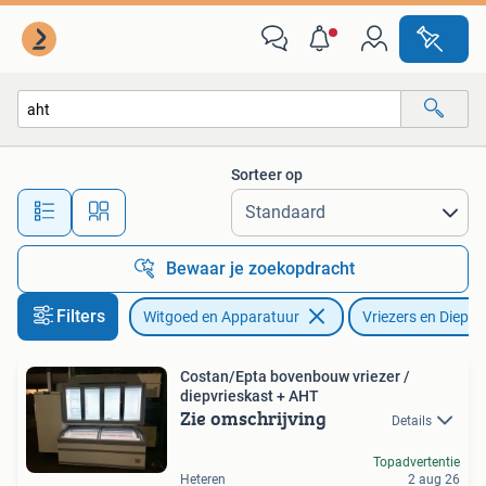
Vriezers en Diepvrieskisten
Sorteer op
Alle afstanden…
Bewaar je zoekopdracht
Filters
Witgoed en Apparatuur
Vriezers en Diepvr
Costan/Epta bovenbouw vriezer /
diepvrieskast + AHT
Zie omschrijving
Details
Topadvertentie
Heteren
2 aug 26