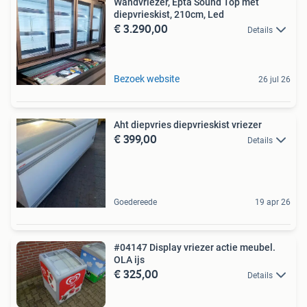
Wandvriezer, Epta Sound Top met
diepvrieskist, 210cm, Led
€ 3.290,00
Details
Bezoek website
26 jul 26
Aht diepvries diepvrieskist vriezer
€ 399,00
Details
Goedereede
19 apr 26
#04147 Display vriezer actie meubel.
OLA ijs
€ 325,00
Details