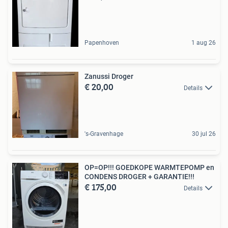
Papenhoven
1 aug 26
Zanussi Droger
€ 20,00
Details
's-Gravenhage
30 jul 26
OP=OP!!! GOEDKOPE WARMTEPOMP en
CONDENS DROGER + GARANTIE!!!
€ 175,00
Details