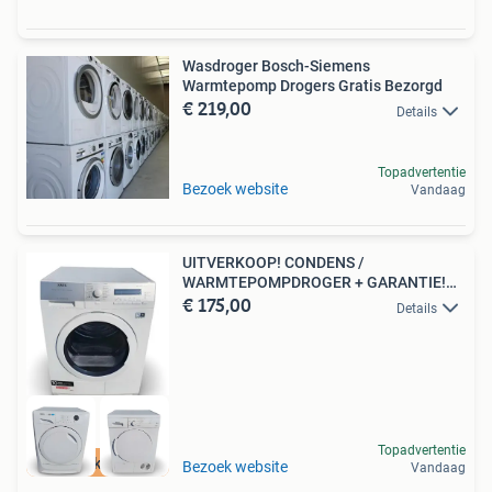
Wasdroger Bosch-Siemens
Warmtepomp Drogers Gratis Bezorgd
€ 219,00
Details
Topadvertentie
Bezoek website
Vandaag
UITVERKOOP! CONDENS /
WARMTEPOMPDROGER + GARANTIE!
€ 175,00
v.a. €175
Details
Topadvertentie
Leegverkoop OP=OP
Bezoek website
Vandaag