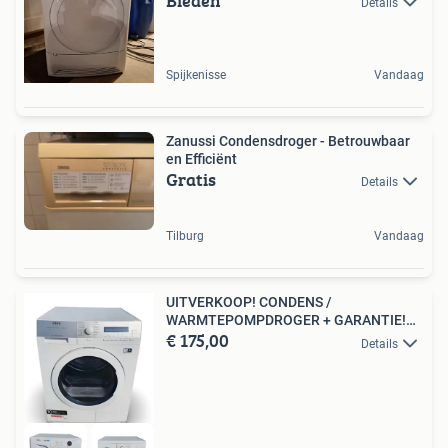
Bieden
Details
Spijkenisse
Vandaag
Zanussi Condensdroger - Betrouwbaar
en Efficiënt
Gratis
Details
Tilburg
Vandaag
UITVERKOOP! CONDENS /
WARMTEPOMPDROGER + GARANTIE!
€ 175,00
v.a. €175
Details