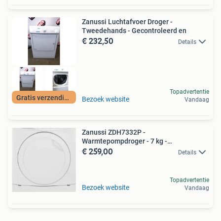
Zanussi Luchtafvoer Droger -
Tweedehands - Gecontroleerd en
€ 232,50
Details
Topadvertentie
Gratis verzending
Bezoek website
Vandaag
Zanussi ZDH7332P -
Warmtepompdroger - 7 kg -
€ 259,00
Energieklasse
Details
Topadvertentie
Bezoek website
Vandaag