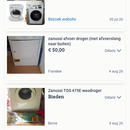
Leegverkoop OP=OP
Bezoek website
30 jul 26
zanussi afvoer droger.(met afvoerslang
naar buiten)
€ 50,00
Details
Franeker
4 aug 26
Zanussi TDS 475E wasdroger
Bieden
Details
Borne
4 aug 26