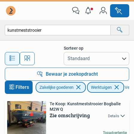
Agrarisch | Werktuigen
Sorteer op
Alle afstanden…
Bewaar je zoekopdracht
Filters
Zakelijke goederen
Werktuigen
Verwi
Te Koop: Kunstmeststrooier Bogballe
M2W Q
Zie omschrijving
Details
Topadvertentie