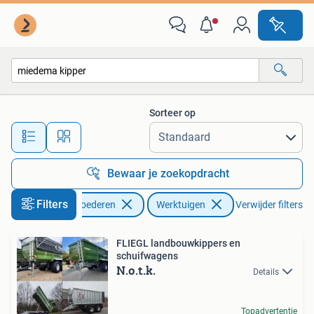
Agrarisch | Werktuigen
Sorteer op
Alle afstanden…
Bewaar je zoekopdracht
Filters
Zakelijke goederen
Werktuigen
Verwijder filters
FLIEGL landbouwkippers en
schuifwagens
N.o.t.k.
Details
Topadvertentie