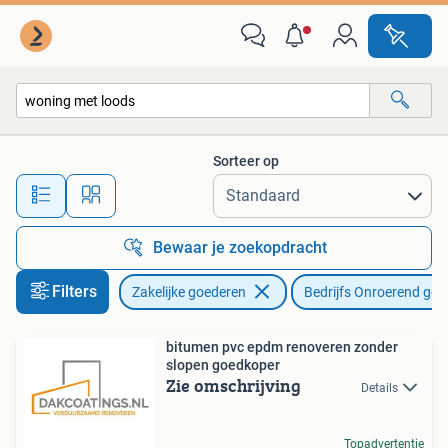
Bedrijfs Onroerend goed
Sorteer op
Alle afstanden…
Bewaar je zoekopdracht
Filters
Zakelijke goederen
Bedrijfs Onroerend goe
bitumen pvc epdm renoveren zonder
slopen goedkoper
Zie omschrijving
Details
Topadvertentie