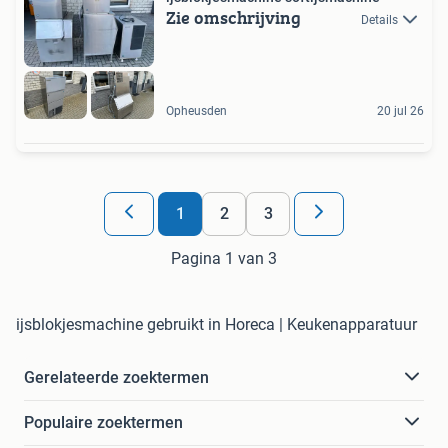
Zie omschrijving
Details
Opheusden
20 jul 26
1
2
3
Pagina 1 van 3
ijsblokjesmachine gebruikt in Horeca | Keukenapparatuur
Gerelateerde zoektermen
Populaire zoektermen