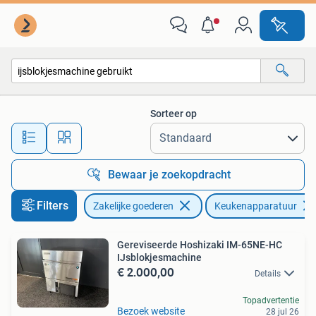
Horeca | Keukenapparatuur
Sorteer op
Alle afstanden…
Bewaar je zoekopdracht
Filters
Zakelijke goederen
Keukenapparatuur
Gereviseerde Hoshizaki IM-65NE-HC
IJsblokjesmachine
€ 2.000,00
Details
Topadvertentie
Bezoek website
28 jul 26