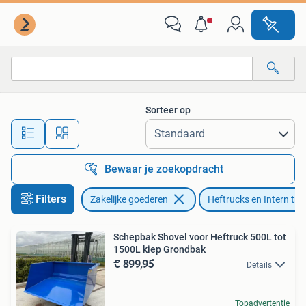
Machines en Bouw | Heftrucks en Intern transport
Sorteer op
Alle afstanden…
Bewaar je zoekopdracht
Filters
Zakelijke goederen
Heftrucks en Intern tra
Schepbak Shovel voor Heftruck 500L tot
1500L kiep Grondbak
€ 899,95
Details
Topadvertentie