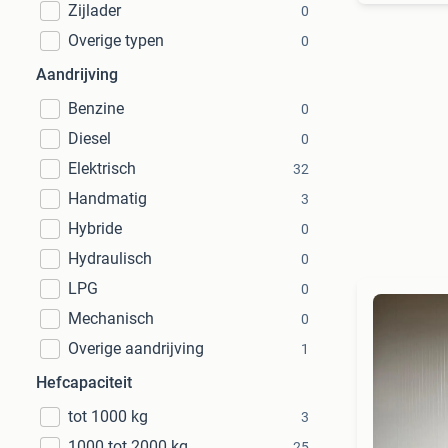
Zijlader
0
Overige typen
0
Aandrijving
Benzine
0
Diesel
0
Elektrisch
32
Handmatig
3
Hybride
0
Hydraulisch
0
LPG
0
Mechanisch
0
Overige aandrijving
1
Hefcapaciteit
tot 1000 kg
3
1000 tot 2000 kg
25