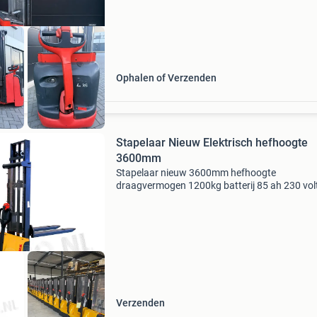
Ophalen of Verzenden
Stapelaar Nieuw Elektrisch hefhoogte
3600mm
Stapelaar nieuw 3600mm hefhoogte
draagvermogen 1200kg batterij 85 ah 230 vol
oplader ce conform 1 jaar volledige garantie d
volledig elektrische stapelaar is prima geschik
het midden en klei
Verzenden