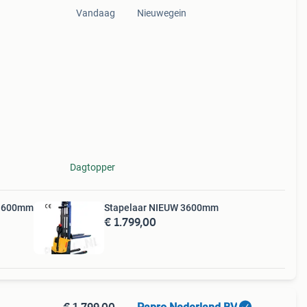
Vandaag
Nieuwegein
eze
Dagtopper
r 1600mm
Stapelaar NIEUW 3600mm
€ 1.799,00
€ 1.799,00