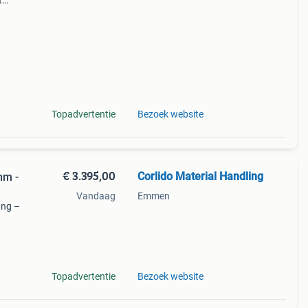
t
eze
t voor
Topadvertentie
Bezoek website
€ 3.395,00
Corlido Material Handling
mm -
Vandaag
Emmen
ing –
 edge-
Topadvertentie
Bezoek website