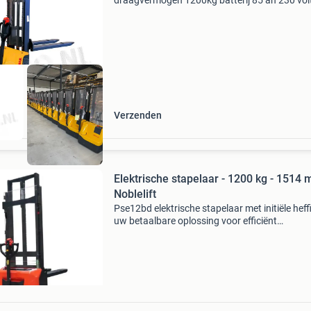
draagvermogen 1200kg batterij 85 ah 230 vol
oplader ce conform 1 jaar volledige garantie d
volledig elektrische stapelaar is prima geschik
het midden en klei
Verzenden
Elektrische stapelaar - 1200 kg - 1514 
Noblelift
Pse12bd elektrische stapelaar met initiële heff
uw betaalbare oplossing voor efficiënt
pallettransport de pse12bd, onderdeel van de
serie van noblelift, biedt een kosteneffectieve
manier om