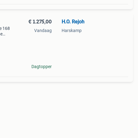
€ 1.275,00
H.O. Rejoh
e 168
Vandaag
Harskamp
de
800
Dagtopper