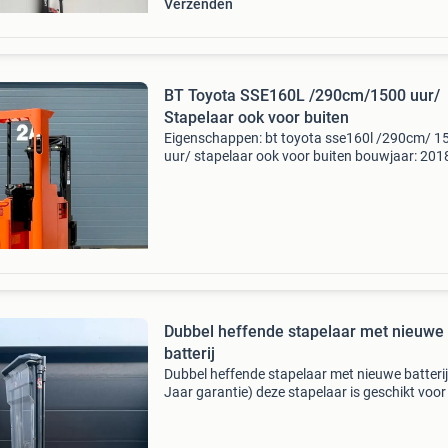
Verzenden
BT Toyota SSE160L /290cm/1500 uur/
Stapelaar ook voor buiten
Eigenschappen: bt toyota sse160l /290cm/ 1
uur/ stapelaar ook voor buiten bouwjaar: 201
serienummer : 6568386 uren: 1554 inclusief 1
maand garantie specificaties: masttype:
tweevoudig hefvermogen:
Dubbel heffende stapelaar met nieuwe
batterij
Dubbel heffende stapelaar met nieuwe batterij
Jaar garantie) deze stapelaar is geschikt voor
verplaatsen en stapelen van pallets op hoogte
Ideaal voor algemeen magazijngebruik met
beperkte af