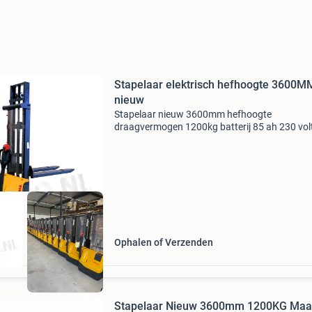
Stapelaar elektrisch hefhoogte 3600M
nieuw
Stapelaar nieuw 3600mm hefhoogte
draagvermogen 1200kg batterij 85 ah 230 vol
oplader ce conform 1 jaar volledige garantie d
volledig elektrische stapelaar is prima geschik
het midden en klei
Ophalen of Verzenden
Stapelaar Nieuw 3600mm 1200KG Ma