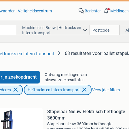
waarden
Veiligheidscentrum
Berichten
Meldingen
Machines en Bouw | Heftrucks en
A
Intern transport
63 resultaten
voor 'pallet stapel
ftrucks en Intern transport
Ontvang meldingen van
r je zoekopdracht
nieuwe zoekresultaten
ederen
Heftrucks en Intern transport
Verwijder filters
Stapelaar Nieuw Elektrisch hefhoogte
3600mm
Stapelaar nieuw 3600mm hefhoogte