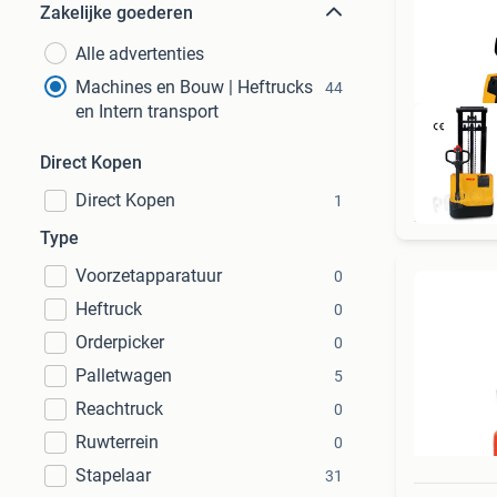
Zakelijke goederen
Alle advertenties
Machines en Bouw | Heftrucks
44
en Intern transport
Direct Kopen
Direct Kopen
1
Type
Voorzetapparatuur
0
Heftruck
0
Orderpicker
0
Palletwagen
5
Reachtruck
0
Ruwterrein
0
Stapelaar
31