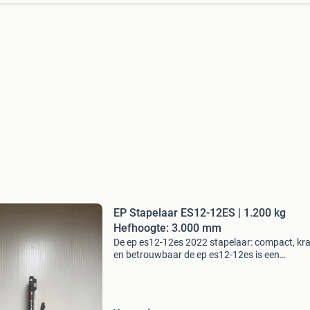
EP Stapelaar ES12-12ES | 1.200 kg
Hefhoogte: 3.000 mm
De ep es12-12es 2022 stapelaar: compact, kra
en betrouwbaar de ep es12-12es is een
betrouwbare elektrische stapelaar voor
magazijnen, distributiecentra en logistieke
werkzaamheden. Wil je een sta