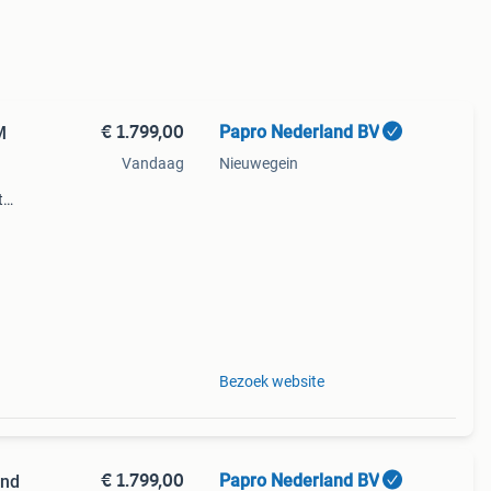
€ 1.799,00
Papro Nederland BV
M
Vandaag
Nieuwegein
t
eze
t voor
Bezoek website
€ 1.799,00
Papro Nederland BV
and