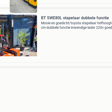
BT SWE80L stapelaar dubbele functie
Mooie en goede bt/toyota stapelaar hefhoogt
cm dubbele functie inwendige lader 220v goe
wielen zeer goede batterij 2019 hefcapaciteit 
kilo op de vorken hefcapaciteit 1600 kilo op de
pallet