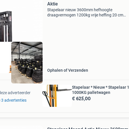
Aktie
Stapelaar nieuw 3600mm hefhoogte
draagvermogen 1200kg vrije heffing 20 cm
doorrijhoogte 2280mm batterij 85 ah 230 volt
oplader ce conform 1 jaar volledige garantie d
volledig elektrische stapelaar
Maand Aktie
Ophalen of Verzenden
Stapelaar * Nieuw * Stapelaa
1000KG palletwagen
deze adverteerder
€ 625,00
e 3 advertenties