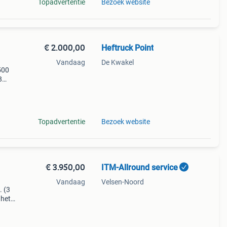
Topadvertentie
Bezoek website
€ 2.000,00
Heftruck Point
Vandaag
De Kwakel
500
8
Topadvertentie
Bezoek website
€ 3.950,00
ITM-Allround service
Vandaag
Velsen-Noord
. (3
 het
.