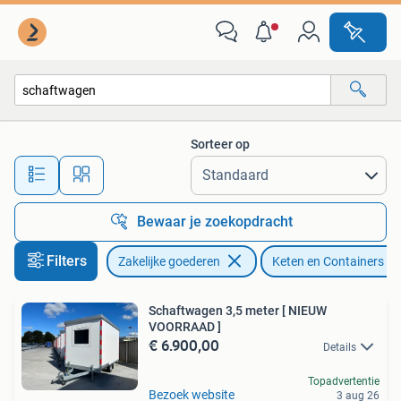
Machines en Bouw | Keten en Containers
Sorteer op
Alle afstanden…
Bewaar je zoekopdracht
Filters
Zakelijke goederen
Keten en Containers
Schaftwagen 3,5 meter [ NIEUW
VOORRAAD ]
€ 6.900,00
Details
Topadvertentie
Bezoek website
3 aug 26