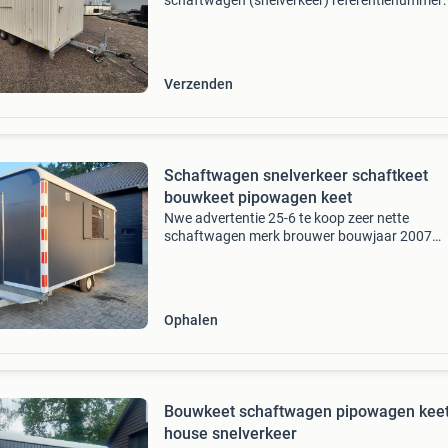
schaftwagen (snelverkeer) referentienummer:
1457 kenteken wz-37-yf tandem onderstel loca
opslaglocatie fijnaart (bezichtiging op afspra
mogelijk) deze
Verzenden
Schaftwagen snelverkeer schaftkeet
bouwkeet pipowagen keet
Nwe advertentie 25-6 te koop zeer nette
schaftwagen merk brouwer bouwjaar 2007
snelverkeer onderstel geveerde en geremde as
geïsoleerde wanden en dak polyester dak en
zijwanden aan de binnenkant voorz
Ophalen
Bouwkeet schaftwagen pipowagen keet
house snelverkeer