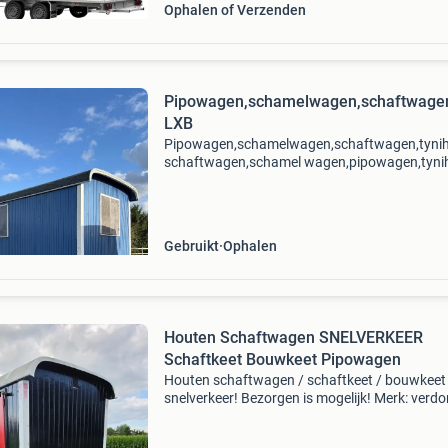
Ophalen of Verzenden
Pipowagen,schamelwagen,schaftwagen
LXB
Pipowagen,schamelwagen,schaftwagen,tynih
schaftwagen,schamel wagen,pipowagen,tynih
uniek formaat # cafe op wielen # tynihouse 
voorraad. Zeer ne
Gebruikt
Ophalen
Houten Schaftwagen SNELVERKEER
Schaftkeet Bouwkeet Pipowagen
Houten schaftwagen / schaftkeet / bouwkeet
snelverkeer! Bezorgen is mogelijk! Merk: verdo
brouwer type: snelverkeer met eigen kenteken!
Afmetingen: ca 400 x 198 cm bouwjaar: 2004