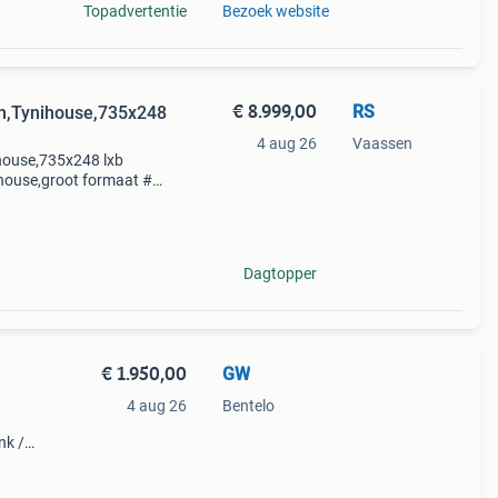
Topadvertentie
Bezoek website
€ 8.999,00
RS
,Tynihouse,735x248
4 aug 26
Vaassen
ouse,735x248 lxb
ouse,groot formaat #
# meerdere wagens op
Dagtopper
€ 1.950,00
GW
4 aug 26
Bentelo
nk /