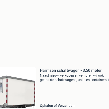
Harmsen schaftwagen - 3.50 meter
Naast nieuw, verkopen en verhuren wij ook
gebruikte schaftwagens, units en containers.
worden grotendeels uit voorraad geleverd, en
snel inzetbaar. Kijk voor het actuele aanbod o
onze websit
Ophalen of Verzenden