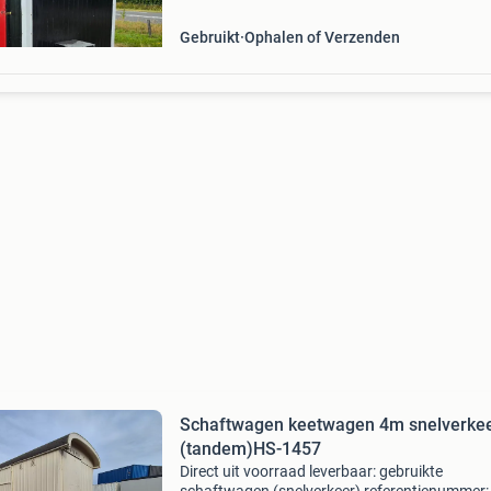
ingedeeld in grot
Gebruikt
Ophalen of Verzenden
Schaftwagen keetwagen 4m snelverke
(tandem)HS-1457
Direct uit voorraad leverbaar: gebruikte