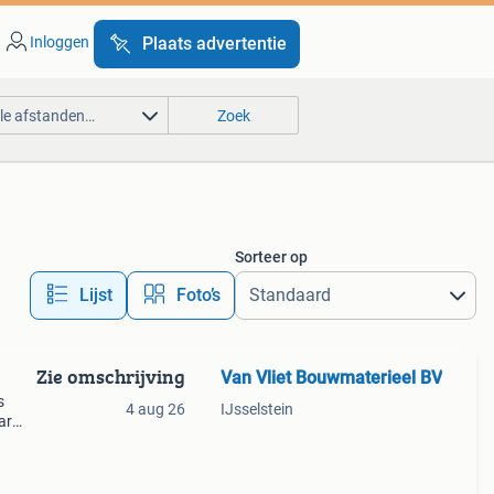
Inloggen
Plaats advertentie
lle afstanden…
Zoek
Sorteer op
Lijst
Foto’s
Zie omschrijving
Van Vliet Bouwmaterieel BV
s
4 aug 26
IJsselstein
ar
rter