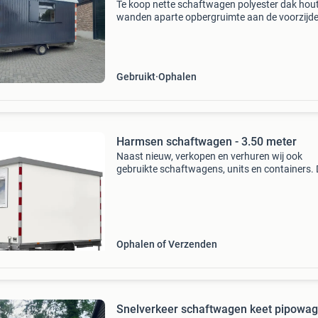
Te koop nette schaftwagen polyester dak hou
wanden aparte opbergruimte aan de voorzijde 
met banken binnenverlichting met stopcontac
elektrische kachel steunpoten vaste opstap a
afluit
Gebruikt
Ophalen
Harmsen schaftwagen - 3.50 meter
Naast nieuw, verkopen en verhuren wij ook
gebruikte schaftwagens, units en containers.
worden grotendeels uit voorraad geleverd, en
snel inzetbaar. Kijk voor het actuele aanbod o
onze websit
Ophalen of Verzenden
Snelverkeer schaftwagen keet pipowa