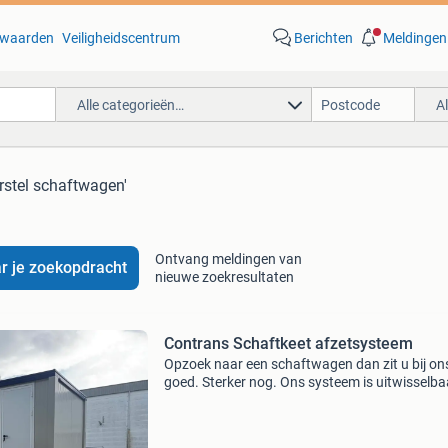
waarden
Veiligheidscentrum
Berichten
Meldingen
Alle categorieën…
A
rstel schaftwagen'
Ontvang meldingen van
r je zoekopdracht
nieuwe zoekresultaten
Contrans Schaftkeet afzetsysteem
Opzoek naar een schaftwagen dan zit u bij on
goed. Sterker nog. Ons systeem is uitwisselba
dus in een handomdraai maakt u er een
plateauwagen, bakwagen of machine transpo
van. Klaar voor de toe