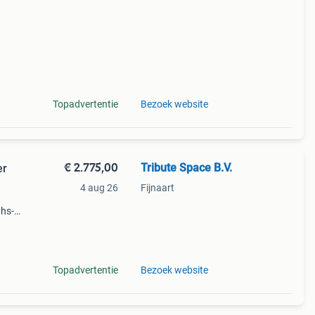
Topadvertentie
Bezoek website
€ 2.775,00
Tribute Space B.V.
er
4 aug 26
Fijnaart
 hs-
tie:
ak
Topadvertentie
Bezoek website