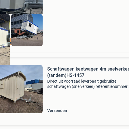
fzetsysteem
Schaftwagen keetwagen 4m snelverke
(tandem)HS-1457
Direct uit voorraad leverbaar: gebruikte
schaftwagen (snelverkeer) referentienummer:
1457 kenteken wz-37-yf tandem onderstel loca
opslaglocatie fijnaart (bezichtiging op afspra
mogelijk) deze
Verzenden