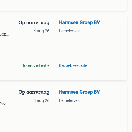
Op aanvraag
Harmsen Groep BV
4 aug 26
Lemelerveld
 Deze
 dus
p
Topadvertentie
Bezoek website
Op aanvraag
Harmsen Groep BV
4 aug 26
Lemelerveld
 Deze
 dus
p