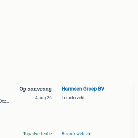
Op aanvraag
Harmsen Groep BV
4 aug 26
Lemelerveld
 Deze
 dus
p
Topadvertentie
Bezoek website