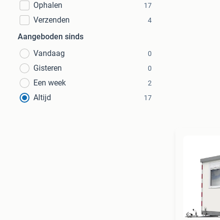
Ophalen
17
Verzenden
4
Aangeboden sinds
Vandaag
0
Gisteren
0
Een week
2
Altijd
17