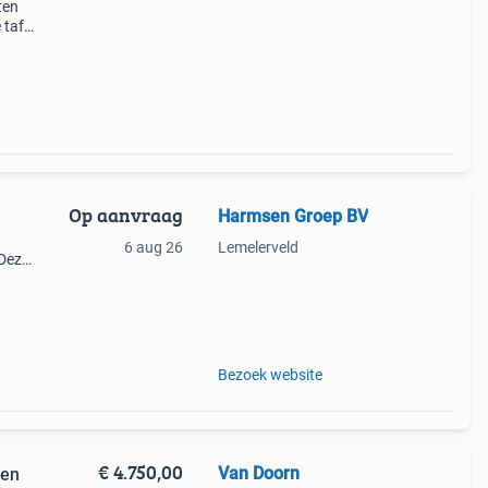
ten
tafel
ten
chter
Op aanvraag
Harmsen Groep BV
6 aug 26
Lemelerveld
 Deze
 dus
p
Bezoek website
€ 4.750,00
Van Doorn
gen