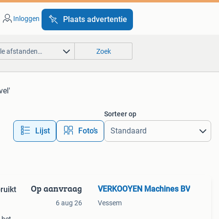
Inloggen
Plaats advertentie
lle afstanden…
Zoek
vel'
Sorteer op
Lijst
Foto’s
Op aanvraag
VERKOOYEN Machines BV
ruikt
6 aug 26
Vessem