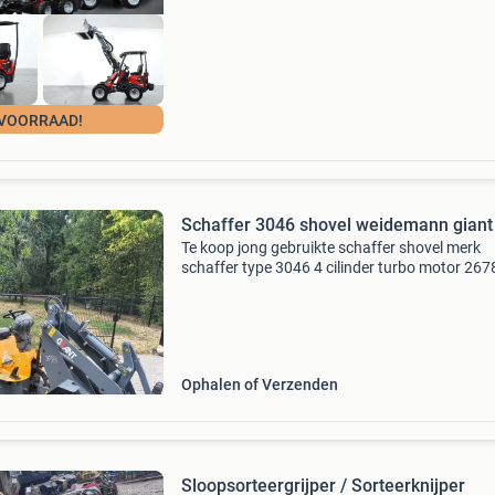
VOORRAAD!
Schaffer 3046 shovel weidemann giant
Te koop jong gebruikte schaffer shovel merk
schaffer type 3046 4 cilinder turbo motor 267
dealer onderhouden nette brede banden
hydraulische snelwissel met bak led werklam
rondom 2de rijsnelhe
Ophalen of Verzenden
Sloopsorteergrijper / Sorteerknijper