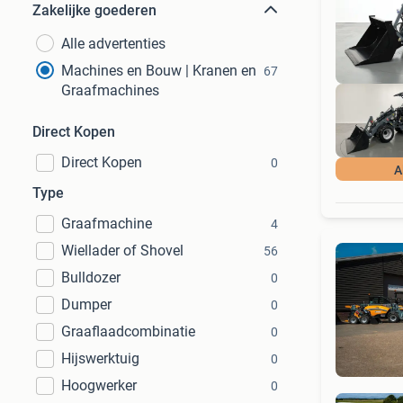
Zakelijke goederen
Alle advertenties
Machines en Bouw | Kranen en
67
Graafmachines
Direct Kopen
Direct Kopen
0
A
Type
Graafmachine
4
Wiellader of Shovel
56
Bulldozer
0
Dumper
0
Graaflaadcombinatie
0
Hijswerktuig
0
Hoogwerker
0