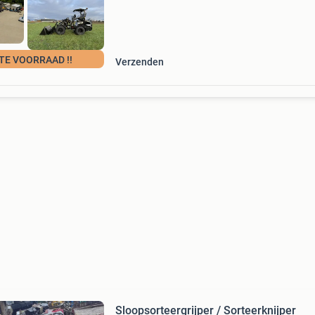
TE VOORRAAD !!
Verzenden
Sloopsorteergrijper / Sorteerknijper