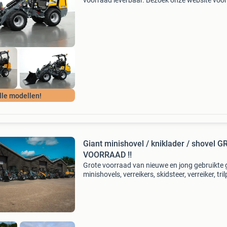
voorraad leverbaar. Bezoek onze website voor
actuele aanbod ; www.verkooyenmachines.nl 
sk252d giant gs950t (skidsteer op tracks) gia
g1500 gi
lle modellen!
Giant minishovel / kniklader / shovel 
VOORRAAD !!
Grote voorraad van nieuwe en jong gebruikte 
minishovels, verreikers, skidsteer, verreiker, tril
stamper, rollentriller enz! Wil je een nieuwe gia
shovel of verreiker? Lease actie vanaf 0