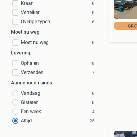
Kraan
0
Verreiker
0
Overige typen
6
GRO
Moet nu weg
Moet nu weg
0
Levering
Ophalen
18
Verzenden
7
Aangeboden sinds
Vandaag
0
Gisteren
0
Een week
4
Altijd
25