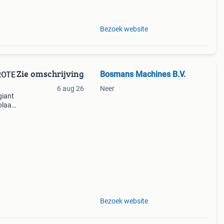
Bezoek website
Zie omschrijving
Bosmans Machines B.V.
GROTE
6 aug 26
Neer
giant
plaat,
nt
Bezoek website