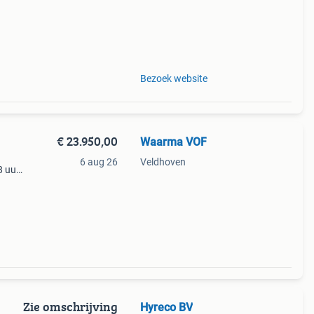
Bezoek website
€ 23.950,00
Waarma VOF
6 aug 26
Veldhoven
8 uur
pen
Zie omschrijving
Hyreco BV