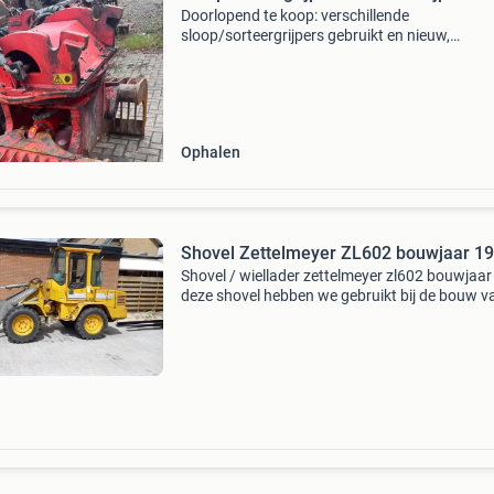
Doorlopend te koop: verschillende
sloop/sorteergrijpers gebruikt en nieuw,
verschillende prijsklasses, merken en types op
voorraad. Vele soorten en maten gebruikt vaa
door inruil verkregen, geheel kl
Ophalen
Shovel Zettelmeyer ZL602 bouwjaar 1
Shovel / wiellader zettelmeyer zl602 bouwjaa
deze shovel hebben we gebruikt bij de bouw v
werkplaats. Deze is nu gereed en hij kan prim
een paar rondes mee bij een andere eigenaar. 