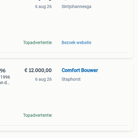
6 aug 26
Sintjohannesga
k
Topadvertentie
Bezoek website
€ 12.000,00
Comfort Bouwer
996
r 1996
6 aug 26
Staphorst
an de
a nog
Zet
Topadvertentie