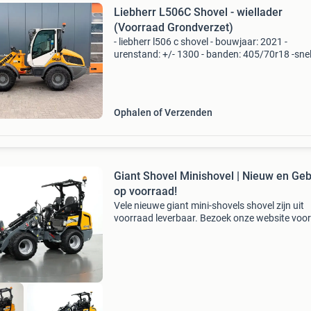
Liebherr L506C Shovel - wiellader
(Voorraad Grondverzet)
- liebherr l506 c shovel - bouwjaar: 2021 -
urenstand: +/- 1300 - banden: 405/70r18 -snel
20km/h - joystick voor de bediening van alle
bakfuncties met geïntegreerde voor en
achteruitschakeling -
Ophalen of Verzenden
Giant Shovel Minishovel | Nieuw en Geb
op voorraad!
Vele nieuwe giant mini-shovels shovel zijn uit
voorraad leverbaar. Bezoek onze website voor
actuele aanbod ; www.verkooyenmachines.nl 
sk252d giant gs950t (skidsteer op tracks) gia
g1500 gi