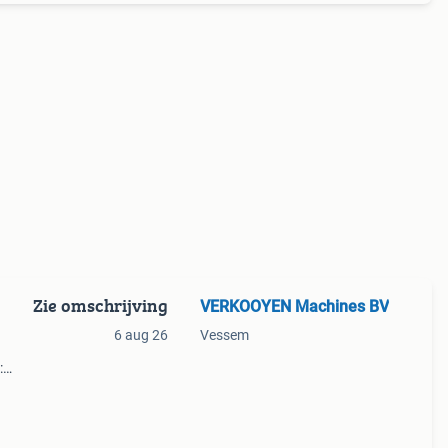
Zie omschrijving
VERKOOYEN Machines BV
6 aug 26
Vessem
:
ook