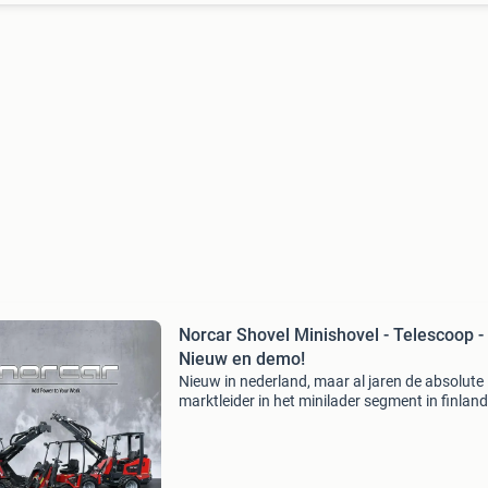
Norcar Shovel Minishovel - Telescoop -
Nieuw en demo!
Nieuw in nederland, maar al jaren de absolute
marktleider in het minilader segment in finland
norcar! Verkooyen machines heeft sinds kort 
het dealerschap van norcar minishovels. Deze
kleine knikl