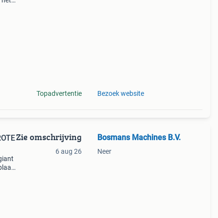
 het
giant
nt
Topadvertentie
Bezoek website
Zie omschrijving
Bosmans Machines B.V.
GROTE
6 aug 26
Neer
giant
plaat,
nt