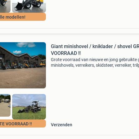
lle modellen!
Giant minishovel / kniklader / shovel 
VOORRAAD !!
Grote voorraad van nieuwe en jong gebruikte 
minishovels, verreikers, skidsteer, verreiker, tril
stamper, rollentriller enz! Wil je een nieuwe gia
shovel of verreiker? Lease actie vanaf 0
TE VOORRAAD !!
Verzenden