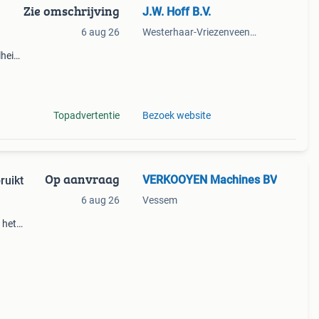
Zie omschrijving
J.W. Hoff B.V.
6 aug 26
Westerhaar-Vriezenveensewijk
heid:
Topadvertentie
Bezoek website
Op aanvraag
VERKOOYEN Machines BV
ruikt
6 aug 26
Vessem
 het
giant
nt