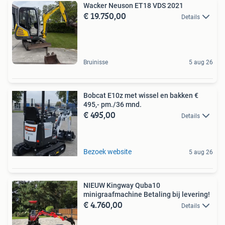
Wacker Neuson ET18 VDS 2021
€ 19.750,00
Details
Bruinisse
5 aug 26
Bobcat E10z met wissel en bakken €
495,- pm./36 mnd.
€ 495,00
Details
Bezoek website
5 aug 26
NIEUW Kingway Quba10
minigraafmachine Betaling bij levering!
€ 4.760,00
Details