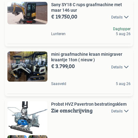
Sany SY18 C rups graafmachine met
maar 146 uur
€ 19.750,00
Details
Dagtopper
Lunteren
5 aug 26
mini graafmachine kraan minigraver
kraantje 1ton ( nieuw )
€ 3.799,00
Details
Saasveld
5 aug 26
Probst HVZ Pavertron bestratingsklem
Zie omschrijving
Details