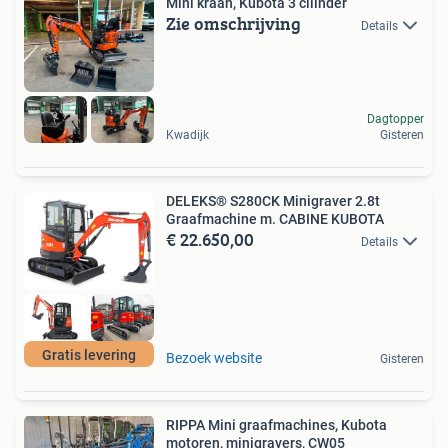
Mini kraan, Kubota 3 cilinder
Zie omschrijving
Details
Dagtopper
Kwadijk
Gisteren
DELEKS® S280CK Minigraver 2.8t
Graafmachine m. CABINE KUBOTA
€ 22.650,00
Details
Gratis levering
Bezoek website
Gisteren
RIPPA Mini graafmachines, Kubota
motoren, minigravers, CW05