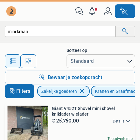
Machines en Bouw | Kranen en Graafmachines
Sorteer op
Alle afstanden…
Bewaar je zoekopdracht
Filters
Zakelijke goederen
Kranen en Graafmachi
Giant V452T Shovel mini shovel
kniklader wielader
€ 25.750,00
Details
Topadvertentie