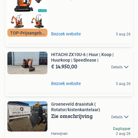
TOP-Prijsangebot
Bezoek website
5 aug 26
HITACHI ZX10U-6 | Huur | Koop |
Huurkoop | Speedlease |
€ 14.950,00
Details
Bezoek website
5 aug 26
Groeneveld draaistuk (
Rotator/kistenkantelaar)
Zie omschrijving
Details
Dagtopper
Herwijnen
2 aug 26