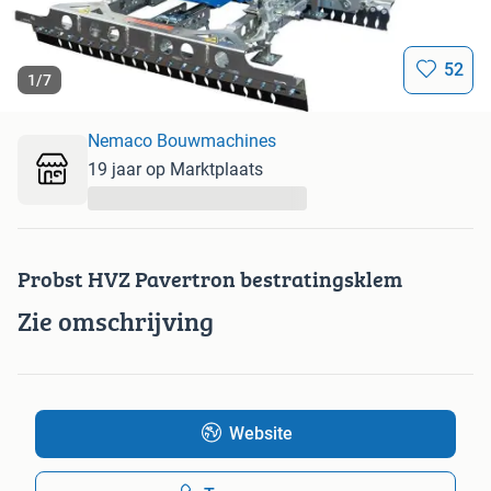
52
1
/
7
Nemaco Bouwmachines
19 jaar op Marktplaats
...
Probst HVZ Pavertron bestratingsklem
Zie omschrijving
Website