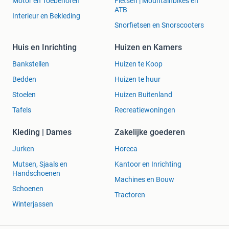
Motor en Toebehoren
Fietsen | Mountainbikes en
ATB
Interieur en Bekleding
Snorfietsen en Snorscooters
Huis en Inrichting
Huizen en Kamers
Bankstellen
Huizen te Koop
Bedden
Huizen te huur
Stoelen
Huizen Buitenland
Tafels
Recreatiewoningen
Kleding | Dames
Zakelijke goederen
Jurken
Horeca
Mutsen, Sjaals en
Kantoor en Inrichting
Handschoenen
Machines en Bouw
Schoenen
Tractoren
Winterjassen