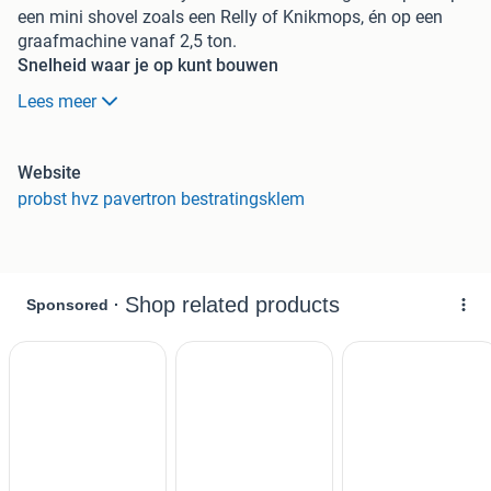
een mini shovel zoals een Relly of Knikmops, én op een
graafmachine vanaf 2,5 ton.
Snelheid waar je op kunt bouwen
Met een legcapaciteit tot wel 700 m² per dag laat deze
Lees meer
klem de concurrentie ver achter zich. Het geheim? De
slimme snelheidsprogramma’s en de boosterfunctie. Die
verkorten de klemcyclus tot slechts 4,5 seconden.
Website
Daardoor leg je razendsnel een hele straat zonder in te
probst hvz pavertron bestratingsklem
leveren op kwaliteit.
Tot 700 m² per dag dankzij boostfunctie
Slechts 4,5 seconden per cyclus
10 programma’s voor elke legopdracht
Robuust, licht en met overload-bescherming
Slimme techniek, simpel in gebruik
De klem werkt met elektrohydraulische aansturing:
hydraulisch krachtig, elektronisch slim. Je kiest het
programma eenvoudig via het kleurendisplay óf met de
afstandsbediening vanuit de cabine. Dankzij automatische
kalibratie is hij direct klaar voor gebruik – geen afstellen