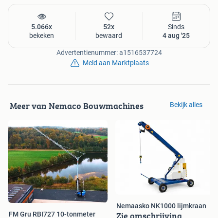
5.066x
52x
Sinds
bekeken
bewaard
4 aug '25
Advertentienummer: a1516537724
Meld aan Marktplaats
Meer van Nemaco Bouwmachines
Bekijk alles
Nemaasko NK1000 lijmkraan
Zie omschrijving
FM Gru RBI727 10-tonmeter