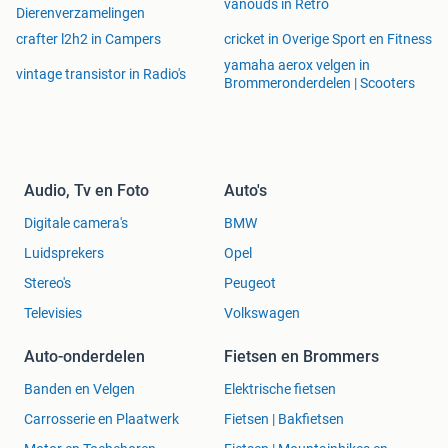
vanouds in Retro
Dierenverzamelingen
crafter l2h2 in Campers
cricket in Overige Sport en Fitness
yamaha aerox velgen in
vintage transistor in Radio's
Brommeronderdelen | Scooters
Audio, Tv en Foto
Auto's
Digitale camera's
BMW
Luidsprekers
Opel
Stereo's
Peugeot
Televisies
Volkswagen
Auto-onderdelen
Fietsen en Brommers
Banden en Velgen
Elektrische fietsen
Carrosserie en Plaatwerk
Fietsen | Bakfietsen