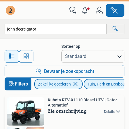
Machines en Bouw | Tuin, Park en Bosbouw
Sorteer op
Alle afstanden…
Bewaar je zoekopdracht
Filters
Zakelijke goederen
Tuin, Park en Bosbouw
Kubota RTV-X1110 Diesel UTV | Gator
Alternatief
Zie omschrijving
Details