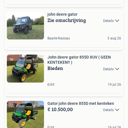
john deere gator
Zie omschrijving
Details
Baarle-Nassau
3 aug 26
John deere gator 855D XUV ( GEEN
KENTEKEN!! )
Bieden
Details
Echt
19 jul 26
Gator john deere 855D met kenteken
€ 10.500,00
Details
Echt
16 jul 26