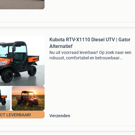
kenteken
Kubota RTV-X1110 Diesel UTV | Gator
Alternatief
Nu uit voorraad leverbaar! Op zoek naar een
robuust, comfortabel en betrouwbaar
werkvoertuig? De kubota rtv-x1110 is dé
professionele utv voor agrariërs, hoveniers,
aannemers, terreinbeheerders en gem
ECT LEVERBAAR!
Verzenden