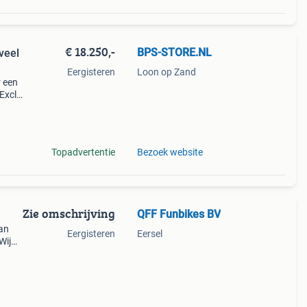
€ 18.250,-
BPS-STORE.NL
veel
Eergisteren
Loon op Zand
r een
 Excl
-
Topadvertentie
Bezoek website
Zie omschrijving
QFF Funbikes BV
Dan
Eergisteren
Eersel
Wij
land,
 v