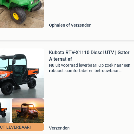
transport in overleg mogelijk. Voor meer info te
06393109
Ophalen of Verzenden
Kubota RTV-X1110 Diesel UTV | Gator
Alternatief
Nu uit voorraad leverbaar! Op zoek naar een
robuust, comfortabel en betrouwbaar
werkvoertuig? De kubota rtv-x1110 is dé
professionele utv voor agrariërs, hoveniers,
aannemers, terreinbeheerders en gem
ECT LEVERBAAR!
Verzenden