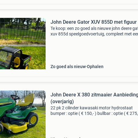
John Deere Gator XUV 855D met figuur
Te koop: een zo goed als nieuwe john deere ga
xuv 855d speelgoedvoertuig, compleet met ee
bijpassende speelfiguur. Dit voertuig is perfec
urenlang speelplezier. Alles is in uitstekende s
Zo goed als nieuw
Ophalen
John Deere X 380 zitmaaier Aanbiedin
(overjarig)
22 pk 2 cilinder kawasaki motor hydrostaat
bumper : optie ( € 150,- ) bullbar : optie ( € 275,
jaar garantie en / of 300 draaiuren prijs met 
maaidek € 9799,- nu voor € 9