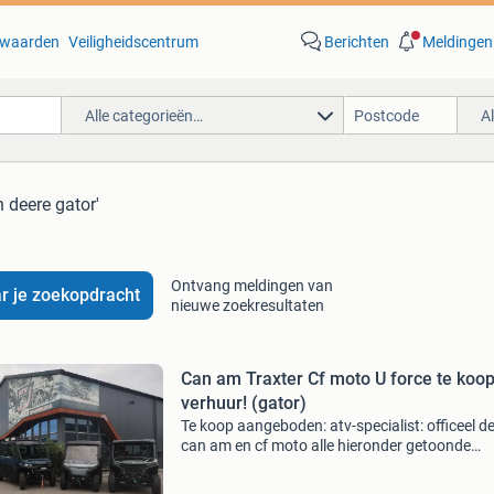
waarden
Veiligheidscentrum
Berichten
Meldingen
Alle categorieën…
A
n deere gator'
Ontvang meldingen van
r je zoekopdracht
nieuwe zoekresultaten
Can am Traxter Cf moto U force te koop
verhuur! (gator)
Te koop aangeboden: atv-specialist: officeel de
can am en cf moto alle hieronder getoonde
modellen zijn met t (trekker) kenteken leverbaa
getoonde prijzen zijn incl. 21% Btw. Meerkost