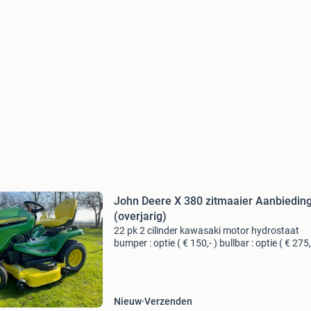
John Deere X 380 zitmaaier Aanbiedin
(overjarig)
22 pk 2 cilinder kawasaki motor hydrostaat
bumper : optie ( € 150,- ) bullbar : optie ( € 275,
jaar garantie en / of 300 draaiuren prijs met 
maaidek € 9799,- nu voor € 9
Nieuw
Verzenden