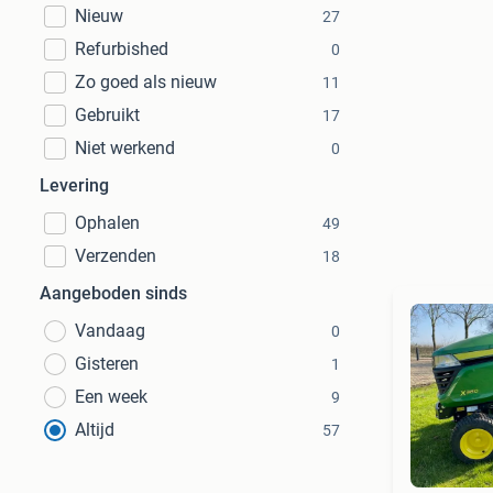
Nieuw
27
Refurbished
0
Zo goed als nieuw
11
Gebruikt
17
Niet werkend
0
Levering
Ophalen
49
Verzenden
18
Aangeboden sinds
Vandaag
0
Gisteren
1
Een week
9
Altijd
57