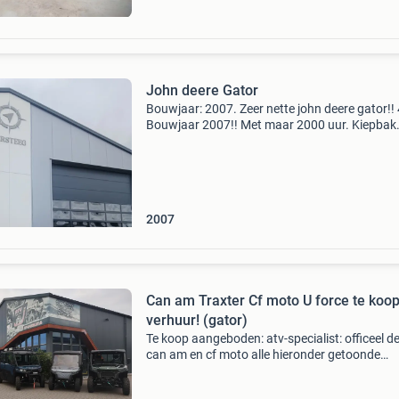
John deere Gator
Bouwjaar: 2007. Zeer nette john deere gator!!
Bouwjaar 2007!! Met maar 2000 uur. Kiepbak
Bezine. Compleet met kenteken. Voor meer inf
4282 4171 john deere gator merk: john deere
model: gator
2007
Can am Traxter Cf moto U force te koop
verhuur! (gator)
Te koop aangeboden: atv-specialist: officeel de
can am en cf moto alle hieronder getoonde
modellen zijn met t (trekker) kenteken leverbaa
getoonde prijzen zijn incl. 21% Btw. Meerkost