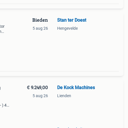
Bieden
Stan ter Doest
tor
5 aug 26
Hengevelde
n
t voor
taat
€ 9.249,00
De Kock Machines
g
5 aug 26
Lienden
- ) 4
122cm