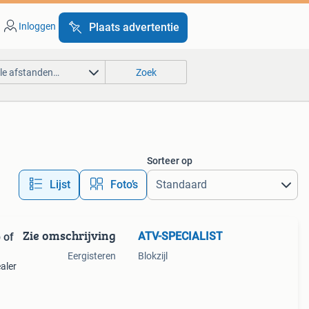
Inloggen
Plaats advertentie
lle afstanden…
Zoek
Sorteer op
Lijst
Foto’s
Zie omschrijving
ATV-SPECIALIST
 of
Eergisteren
Blokzijl
aler
r,
en