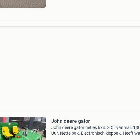
kenteken
John deere gator
John deere gator netjes 6x4. 3 Cil yanmar. 13
Uur. Nette bak. Electronisch kiepbak. Heeft wa
werk start niet zo meenemen. Prijs 6500 marg