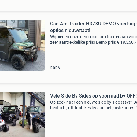
Can Am Traxter HD7XU DEMO voertuig 
opties nieuwstaat!
Wij bieden onze demo can am traxter aan voo
zeer aantrekkelijke prijs! Demo prijs € 18.250,-
btw incl t-kenteken. De traxter is voorzien van: 
stuurbekrachtiging - kachel (ventilator)
2026
Vele Side By Sides op voorraad by QFF!
Op zoek naar een nieuwe side by side (ssv)? 
bent u bij qff funbikes bv aan het juiste adres. 
zijn een van de grootste ssv dealers van neder
met vele modellen zowel nieuw als gebruikt op