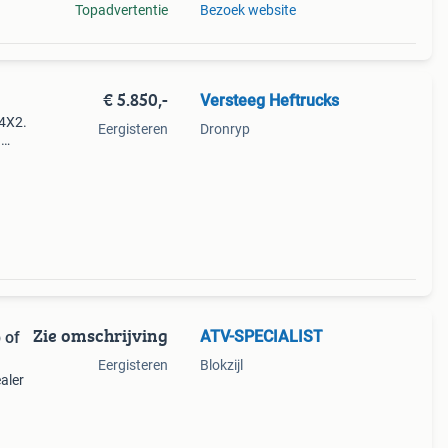
Topadvertentie
Bezoek website
€ 5.850,-
Versteeg Heftrucks
 4X2.
Eergisteren
Dronryp
.
o 06-
Zie omschrijving
ATV-SPECIALIST
 of
Eergisteren
Blokzijl
aler
r,
en