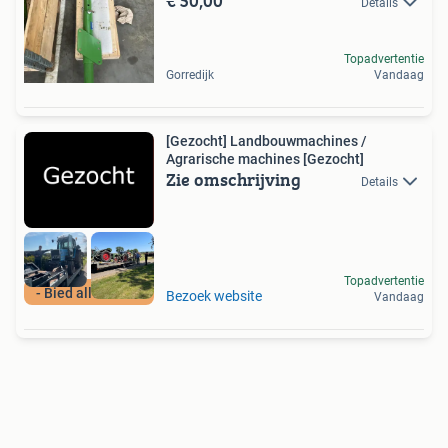
€ 50,00
Details
Topadvertentie
Gorredijk
Vandaag
[Gezocht] Landbouwmachines /
Agrarische machines [Gezocht]
Zie omschrijving
Details
Topadvertentie
- Bied alles aan -
Bezoek website
Vandaag