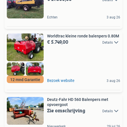
Echten
3 aug 26
Worldtrac kleine ronde balenpers 0.80M
€ 5.749,00
Details
12 mnd Garantie
Bezoek website
3 aug 26
Deutz-Fahr HD 560 Balenpers met
opvoergoot
Zie omschrijving
Details
Nieuwerkerk
29 jul 26