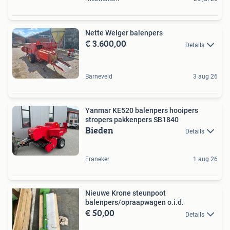
Nette Welger balenpers
€ 3.600,00
Details
Barneveld
3 aug 26
Yanmar KE520 balenpers hooipers
stropers pakkenpers SB1840
Bieden
Details
Franeker
1 aug 26
Nieuwe Krone steunpoot
balenpers/opraapwagen o.i.d.
€ 50,00
Details