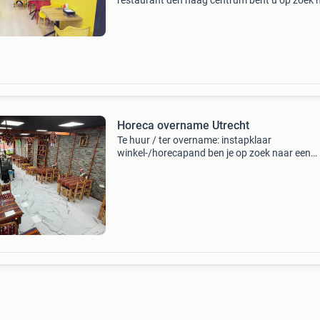
restaurant den haag centrum bent u op zoek 
een restaurant ter overname op een uitsteken
locatie in den haag centrum? Dan is dit een un
kans.
Horeca overname Utrecht
Te huur / ter overname: instapklaar
winkel-/horecapand ben je op zoek naar een
representatieve en instapklare bedrijfsruimte
is dit winkelpand een uitstekende kans! Het p
heeft een oppervlakte