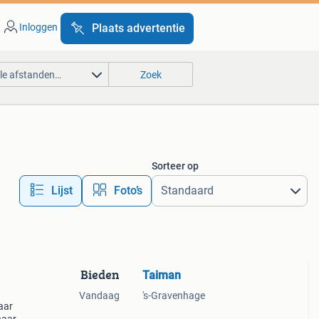
Inloggen
Plaats advertentie
lle afstanden…
Zoek
Sorteer op
Lijst
Foto’s
Bieden
Taiman
Vandaag
's-Gravenhage
aar