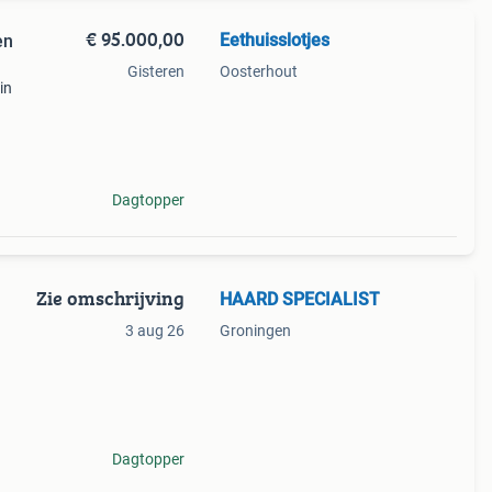
€ 95.000,00
Eethuisslotjes
en
Gisteren
Oosterhout
in
edig
Dagtopper
Zie omschrijving
HAARD SPECIALIST
3 aug 26
Groningen
den.
Dagtopper