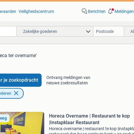
waarden
Veiligheidscentrum
Berichten
Meldingen
Zakelijke goederen
A
reca ter overname'
Ontvang meldingen van
r je zoekopdracht
nieuwe zoekresultaten
ederen
Horeca Overname | Restaurant te kop
 weg
|Instapklaar Restaurant
Horeca overname | restaurant te kop |instapkl