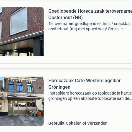
Goedlopende Horeca zaak terovernam
Oosterhout (NB)
Ter overname: goedlopend eethuis / snackbar 
oosterhout (nb) met spoed weg! Omzet ±
€350.000. Beschrijving: in de wijk slotjes in
oosterhout (nb) wordt een goedlopend en voll
ingericht eeth
Horecazaak Cafe Westersingelbar
Groningen
Instapklare horecazaak op toplocatie in hartje
groningen op een absolute toplocatie aan de
westersingel in groningen wordt een volledig
ingerichte horecazaak ter overname aangebo
Deze onderneming
Gebruikt
Ophalen of Verzenden