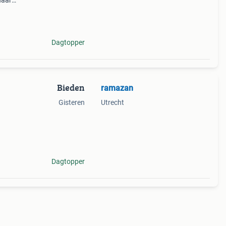
naar
de
ieke
Dagtopper
Bieden
ramazan
Gisteren
Utrecht
? Dan
and
Dagtopper