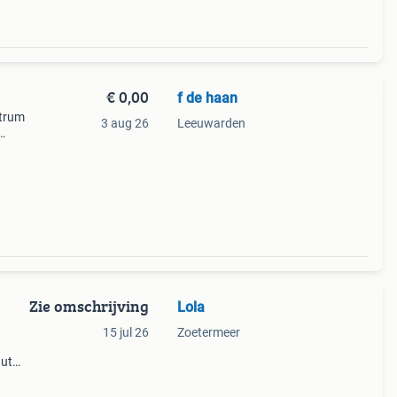
€ 0,00
f de haan
ntrum
3 aug 26
Leeuwarden
en
vuldig
Zie omschrijving
Lola
15 jul 26
Zoetermeer
uut
irca
nd