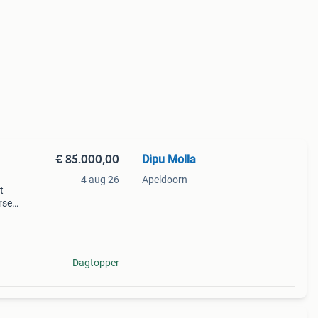
€ 85.000,00
Dipu Molla
4 aug 26
Apeldoorn
t
rse
café,
e. Het
Dagtopper