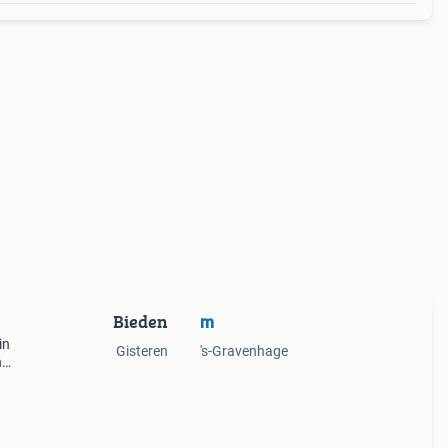
Bieden
m
in
Gisteren
's-Gravenhage
n