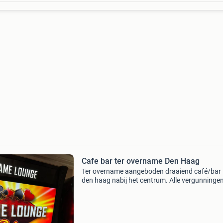
Cafe bar ter overname Den Haag
Ter overname aangeboden draaiend café/bar 
den haag nabij het centrum. Alle vergunninge
aanwezig. Hoogdrempelige horeca. Geen
speelautomatenverplichting. Geen
brouwerijverplichting. Gokkastvrij. La