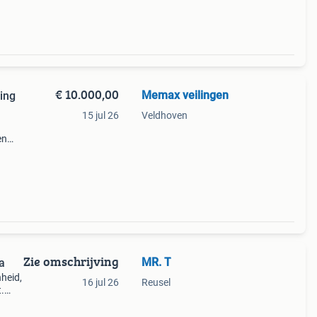
€ 10.000,00
Memax veilingen
ing
15 jul 26
Veldhoven
en
en
 naar
Zie omschrijving
MR. T
a
nheid,
16 jul 26
Reusel
.
nde
n. De