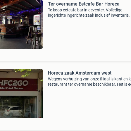
Ter overname Eetcafe Bar Horeca
Te koop eetcafe bar in deventer. Volledige
ingerichte ingerichte zaak inclusief inventaris.
eetcafe heeft een warme, uitnodigende sfeer 
vaste klantenkring. De ruimte is volledig ingeri
Horeca zaak Amsterdam west
Wegens verhuizing van onze filiaal is kant en k
restaurant ter overname beschikbaar. Het is e
drukke locatie. Heel veel passanten,middelbar
scholieren studenten huizen winkelcentrum all
na