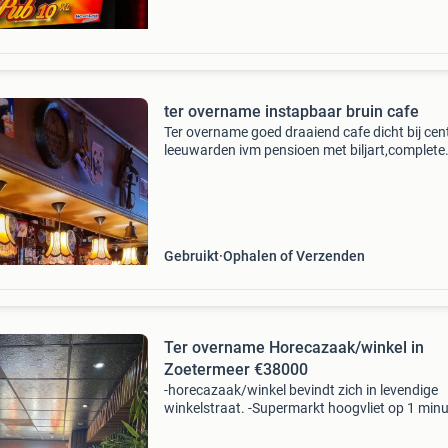
ter overname instapbaar bruin cafe
Ter overname goed draaiend cafe dicht bij ce
leeuwarden ivm pensioen met biljart,complete
inventaris en bovenwoning in gebruikte staat 
direct klaar voor gebruik. De inventaris is zorg
on
Gebruikt
Ophalen of Verzenden
Ter overname Horecazaak/winkel in
Zoetermeer €38000
-horecazaak/winkel bevindt zich in levendige
winkelstraat. -Supermarkt hoogvliet op 1 min
loopafstand. -Gratis parkeren. - Oppervlakte c
95m2 - overnamesom €38000 -huur per maa