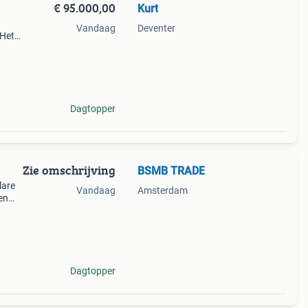
€ 95.000,00
Kurt
Vandaag
Deventer
 Het
en een
cht e
Dagtopper
Zie omschrijving
BSMB TRADE
lare
Vandaag
Amsterdam
en
e
es is
Dagtopper