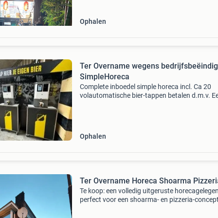
€290
Ophalen
Ter Overname wegens bedrijfsbeëindig
SimpleHoreca
Complete inboedel simple horeca incl. Ca 20
volautomatische bier-tappen betalen d.m.v. E
betaalpas geschikt voor elk merk bier de tapp
worden gedemonteerd geleverd, koper kan ze
eigen inzicht
Ophalen
Ter Overname Horeca Shoarma Pizzeri
Te koop: een volledig uitgeruste horecagelege
perfect voor een shoarma- en pizzeria-concept
Deze zaak is instapklaar en biedt een uitsteke
kans voor ondernemers die direct willen starte