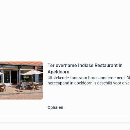
Ter overname Indiase Restaurant in
Apeldoorn
Uitstekende kans voor horecaondernemers! Di
horecapand in apeldoorn is geschikt voor dive
horecaconcepten, waaronder een restaurant, 
cafetaria, lunchroom, afhaal- en bezorgservic
pand
Ophalen