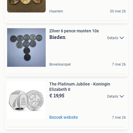
Haarlem
30 mei 26
Zilver 6 pence munten 10x
Bieden
Details
Bovenkarspel
7 mei 26
The Platinum Jubilee - Koningin
Elizabeth II
€ 19,95
Details
Bezoek website
7 mei 26