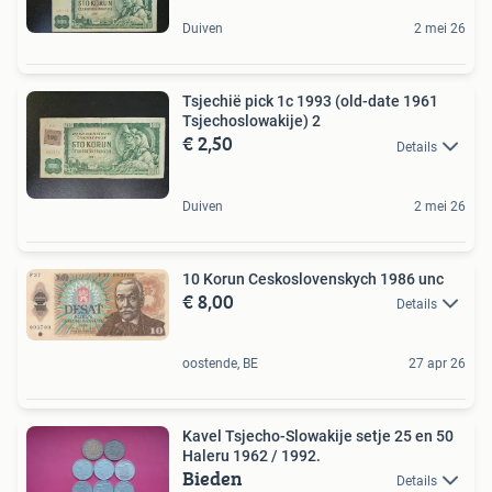
Duiven
2 mei 26
Tsjechië pick 1c 1993 (old-date 1961
Tsjechoslowakije) 2
€ 2,50
Details
Duiven
2 mei 26
10 Korun Ceskoslovenskych 1986 unc
€ 8,00
Details
oostende, BE
27 apr 26
Kavel Tsjecho-Slowakije setje 25 en 50
Haleru 1962 / 1992.
Bieden
Details