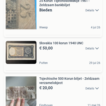
25 Korun Tsjechoslowakije 1961 -
Zeldzaam bankbiljet
Bieden
Details
Weesp
4 jul 26
Slovakia 100 korun 1940 UNC
€ 50,00
Details
Putten
29 jul 26
Tsjechische 500 Korun biljet - Zeldzaam
verzamelobject
€ 20,00
Details
Eindhoven
11 mei 26