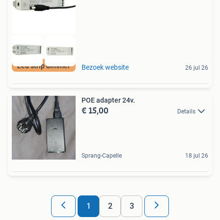
Led strip dimmer
Bezoek website
26 jul 26
POE adapter 24v.
€ 15,00
Details
Sprang-Capelle
18 jul 26
1
2
3