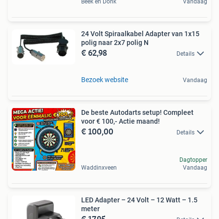
Beek en Donk
Vandaag
24 Volt Spiraalkabel Adapter van 1x15
polig naar 2x7 polig N
€ 62,98
Details
Bezoek website
Vandaag
De beste Autodarts setup! Compleet
voor € 100,- Actie maand!
€ 100,00
Details
Dagtopper
Waddinxveen
Vandaag
LED Adapter – 24 Volt – 12 Watt – 1.5
meter
€ 17,95