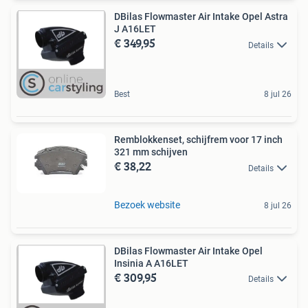
DBilas Flowmaster Air Intake Opel Astra
J A16LET
€ 349,95
Details
Best
8 jul 26
Remblokkenset, schijfrem voor 17 inch
321 mm schijven
€ 38,22
Details
Bezoek website
8 jul 26
DBilas Flowmaster Air Intake Opel
Insinia A A16LET
€ 309,95
Details