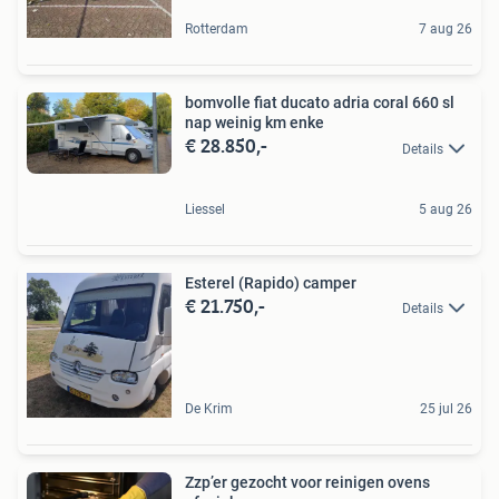
Rotterdam
7 aug 26
bomvolle fiat ducato adria coral 660 sl
nap weinig km enke
€ 28.850,-
Details
Liessel
5 aug 26
Esterel (Rapido) camper
€ 21.750,-
Details
De Krim
25 jul 26
Zzp’er gezocht voor reinigen ovens