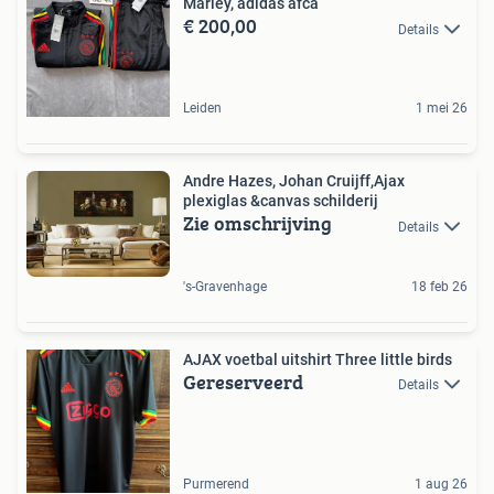
Marley, adidas afca
€ 200,00
Details
Leiden
1 mei 26
Andre Hazes, Johan Cruijff,Ajax
plexiglas &canvas schilderij
Zie omschrijving
Details
's-Gravenhage
18 feb 26
AJAX voetbal uitshirt Three little birds
Gereserveerd
Details
Purmerend
1 aug 26