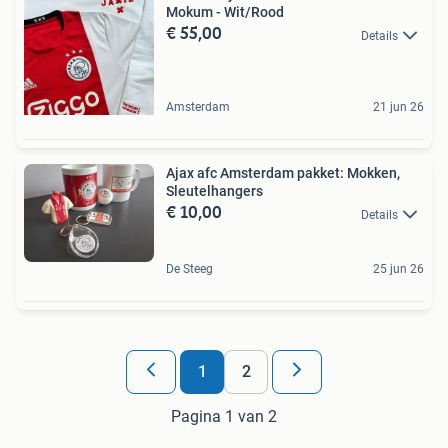
Mokum - Wit/Rood
€ 55,00
Details
Amsterdam
21 jun 26
Ajax afc Amsterdam pakket: Mokken,
Sleutelhangers
€ 10,00
Details
De Steeg
25 jun 26
1
2
Pagina 1 van 2