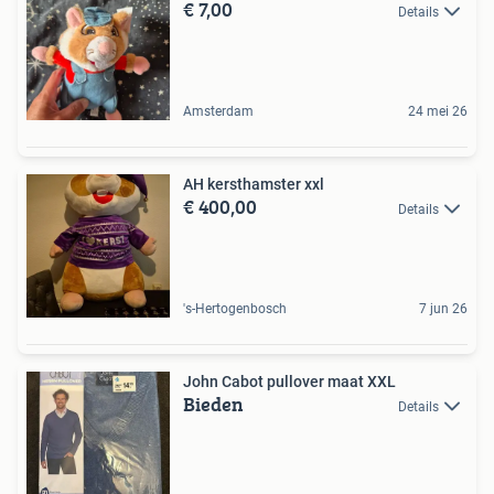
€ 7,00
Details
Amsterdam
24 mei 26
AH kersthamster xxl
€ 400,00
Details
's-Hertogenbosch
7 jun 26
John Cabot pullover maat XXL
Bieden
Details