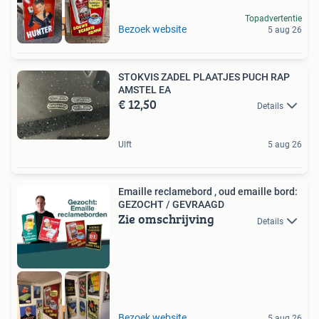
Topadvertentie
GEZOCHT
Bezoek website
5 aug 26
STOKVIS ZADEL PLAATJES PUCH RAP
AMSTEL EA
€ 12,50
Details
Ulft
5 aug 26
Emaille reclamebord , oud emaille bord:
GEZOCHT / GEVRAAGD
Zie omschrijving
Details
RECLAMEBORDEN
Bezoek website
5 aug 26