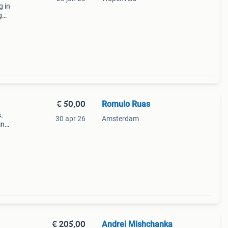
g in
g
vrij.
€ 50,00
Romulo Ruas
.
30 apr 26
Amsterdam
in
van
n
€ 205,00
Andrei Mishchanka