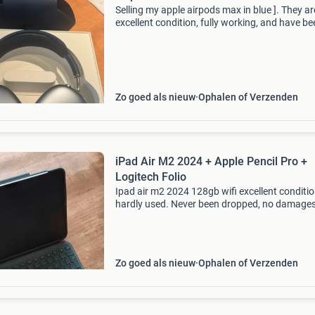
Selling my apple airpods max in blue ]. They ar
excellent condition, fully working, and have be
well looked after. Great sound quality and acti
noise cancellation battery works perfectly incl
Zo goed als nieuw
Ophalen of Verzenden
iPad Air M2 2024 + Apple Pencil Pro +
Logitech Folio
Ipad air m2 2024 128gb wifi excellent conditio
hardly used. Never been dropped, no damages
scratches. Only 57 battery cycles done. Date o
purchase: aug 3, 2024, coolblue eindhoven. Co
purp
Zo goed als nieuw
Ophalen of Verzenden