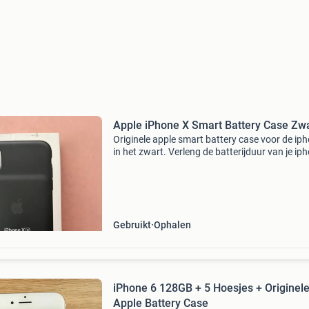
Apple iPhone X Smart Battery Case Zw
Originele apple smart battery case voor de ip
in het zwart. Verleng de batterijduur van je ip
aanzienlijk met deze handige case. De case is
gebruikt, maar verkeert in uitstekende staat e
Gebruikt
Ophalen
iPhone 6 128GB + 5 Hoesjes + Originel
Apple Battery Case