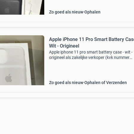
aanzienlijk.
Zo goed als nieuw
Ophalen
Apple iPhone 11 Pro Smart Battery Cas
Wit - Origineel
Apple iphone 11 pro smart battery case - wit -
origineel als zakelijke verkoper (kvk nummer
90652495) werken wij uitsluitend met betalin
via overboeking (bij ophalen en verzending).
Ophalen kan op
Zo goed als nieuw
Ophalen of Verzenden