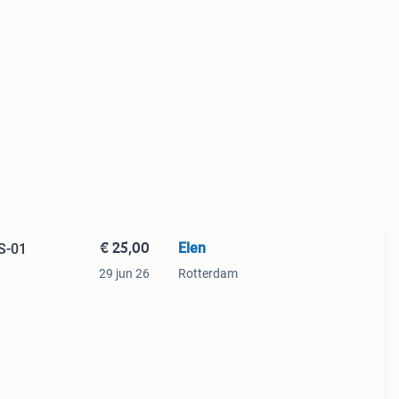
€ 25,00
Elen
S-01
29 jun 26
Rotterdam