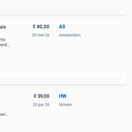
€ 80,00
AS
als
30 mei 26
Amsterdam
hts
ekende
€ 39,00
HW
29 jun 26
Almere
uw!
 of