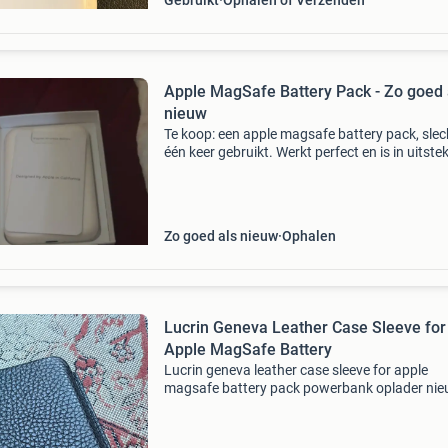
Gebruikt
Ophalen of Verzenden
Apple MagSafe Battery Pack - Zo goed 
nieuw
Te koop: een apple magsafe battery pack, slec
één keer gebruikt. Werkt perfect en is in uitst
staat, zo goed als nieuw. Ideaal voor extra
batterijduur onderweg voor je iphone.
Zo goed als nieuw
Ophalen
Lucrin Geneva Leather Case Sleeve for
Apple MagSafe Battery
Lucrin geneva leather case sleeve for apple
magsafe battery pack powerbank oplader nie
Vaste prijs! Stuur gerust een bericht bij vragen
interesse. Neem ook een kijkje bij mijn andere
advertentie