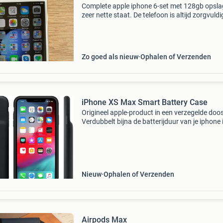
Complete apple iphone 6-set met 128gb opsla
zeer nette staat. De telefoon is altijd zorgvuldi
gebruikt, werkt volledig naar behoren en is kras
Inbegrepen: • apple iphone 6 – 128gb &bull
Zo goed als nieuw
Ophalen of Verzenden
iPhone XS Max Smart Battery Case
Origineel apple-product in een verzegelde doos
Verdubbelt bijna de batterijduur van je iphone 
een stijlvolle hoes. Maakt gelijktijdig opladen 
zowel de batterij als de iphone mogelijk, via ee
Nieuw
Ophalen of Verzenden
Airpods Max