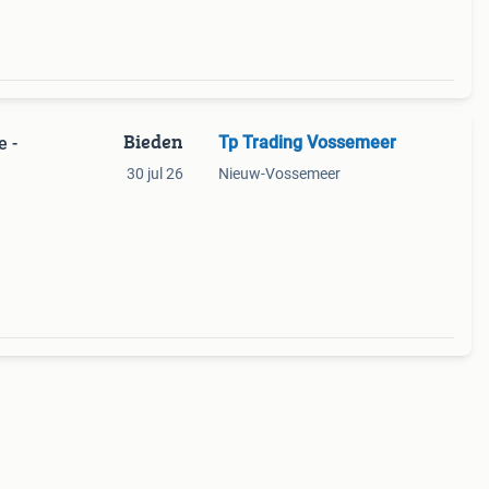
Bieden
Tp Trading Vossemeer
e -
30 jul 26
Nieuw-Vossemeer
gen