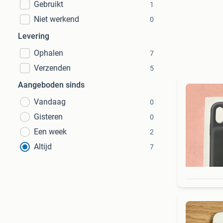
Gebruikt
1
Niet werkend
0
Levering
Ophalen
7
Verzenden
5
Aangeboden sinds
Vandaag
0
Gisteren
0
Een week
2
Altijd
7