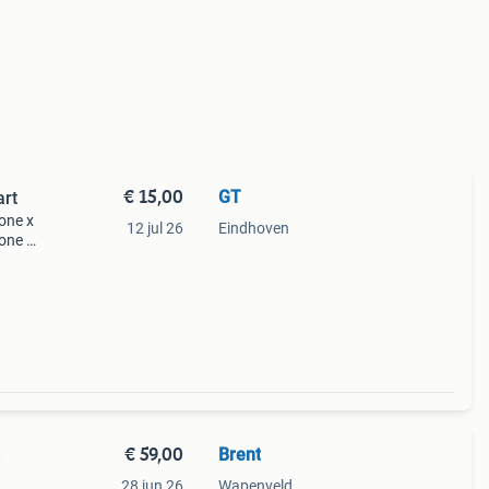
€ 15,00
GT
art
hone x
12 jul 26
Eindhoven
hone x
n
€ 59,00
Brent
e
28 jun 26
Wapenveld