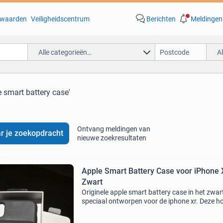
waarden
Veiligheidscentrum
Berichten
Meldingen
Alle categorieën…
A
e smart battery case'
Ontvang meldingen van
r je zoekopdracht
nieuwe zoekresultaten
Apple Smart Battery Case voor iPhone 
Zwart
Originele apple smart battery case in het zwart
speciaal ontworpen voor de iphone xr. Deze h
biedt niet alleen uitstekende bescherming, ma
verlengt ook de batterijduur van je iphone