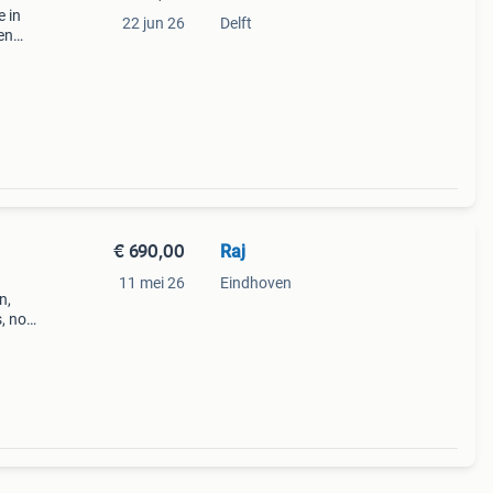
e in
22 jun 26
Delft
en
ve
u
€ 690,00
Raj
11 mei 26
Eindhoven
n,
, no
f
lour: