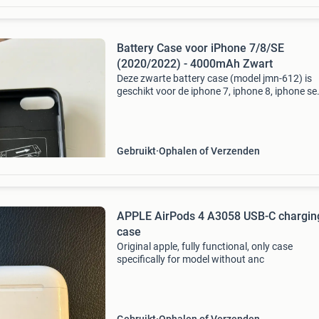
Battery Case voor iPhone 7/8/SE
(2020/2022) - 4000mAh Zwart
Deze zwarte battery case (model jmn-612) is
geschikt voor de iphone 7, iphone 8, iphone se
(2020) en iphone se (2022). Met een capacitei
4000mah biedt deze hoes extra stroom voor j
telefoon, ide
Gebruikt
Ophalen of Verzenden
APPLE AirPods 4 A3058 USB-C chargin
case
Original apple, fully functional, only case
specifically for model without anc