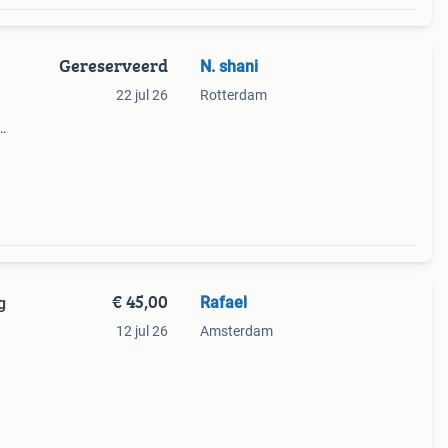
Gereserveerd
N. shani
22 jul 26
Rotterdam
t van
e
€ 45,00
Rafael
g
12 jul 26
Amsterdam