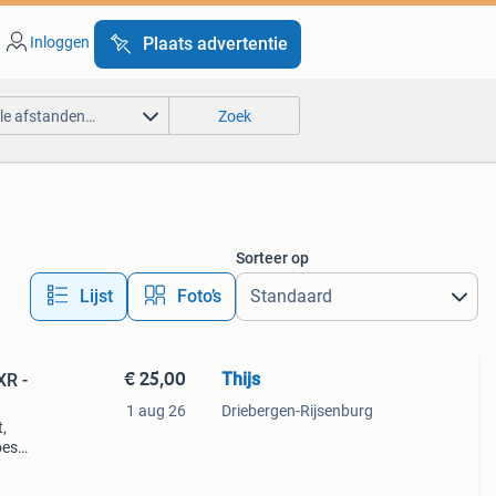
Inloggen
Plaats advertentie
lle afstanden…
Zoek
Sorteer op
Lijst
Foto’s
€ 25,00
Thijs
XR -
1 aug 26
Driebergen-Rijsenburg
,
oes
ar