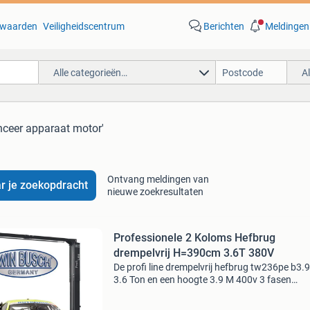
waarden
Veiligheidscentrum
Berichten
Meldingen
Alle categorieën…
A
nceer apparaat motor'
Ontvang meldingen van
r je zoekopdracht
nieuwe zoekresultaten
Professionele 2 Koloms Hefbrug
drempelvrij H=390cm 3.6T 380V
De profi line drempelvrij hefbrug tw236pe b3.
3.6 Ton en een hoogte 3.9 M 400v 3 fasen
krachtstroom. Deze hefbrug is uitermate schik
voor professioneel zakelijke gebruik. Met direc