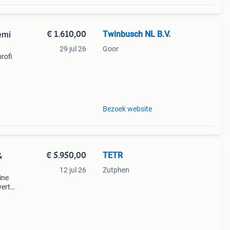
€ 1.610,00
Twinbusch NL B.V.
emi
29 jul 26
Goor
rofi
Het
ende
Bezoek website
€ 5.950,00
TETR
&
12 jul 26
Zutphen
ine
erter
m