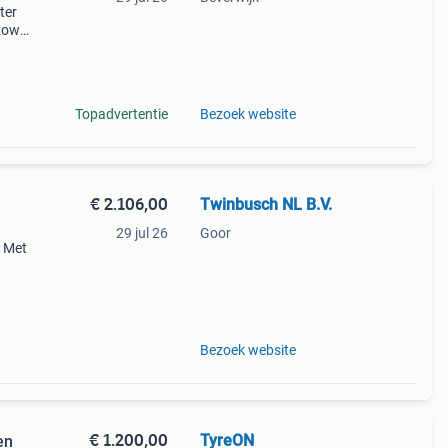
ter
zowel
ing.
Topadvertentie
Bezoek website
€ 2.106,00
Twinbusch NL B.V.
29 jul 26
Goor
9 Met
t
t daal
Bezoek website
€ 1.200,00
TyreON
en