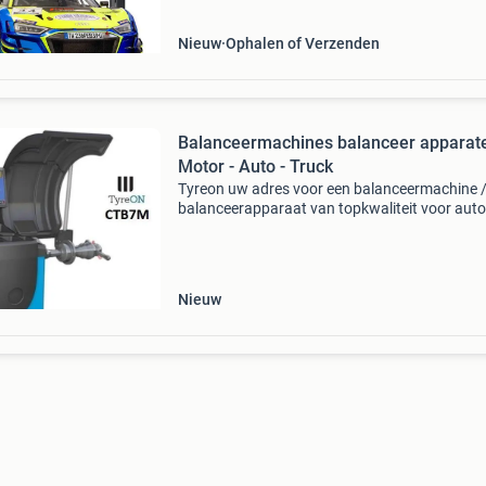
functie
Nieuw
Ophalen of Verzenden
Balanceermachines balanceer apparat
Motor - Auto - Truck
Tyreon uw adres voor een balanceermachine 
balanceerapparaat van topkwaliteit voor auto
motor, bus of vrachtwagen. Nieuw in verpakk
en uit voorraad leverbaar. € 1.200 Ex btw : ctb
prog
Nieuw