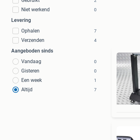
Gebruikt
2
Niet werkend
0
Levering
Ophalen
7
Verzenden
4
Aangeboden sinds
Vandaag
0
Gisteren
0
Een week
1
Altijd
7