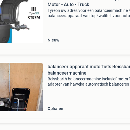
Motor - Auto - Truck
Tyreon uw adres voor een balanceermachine 
balanceerapparaat van topkwaliteit voor auto
motor, bus of vrachtwagen. Nieuw in verpakk
en uit voorraad leverbaar. € 1.200 Ex btw : ctb
prog
Nieuw
balanceer apparaat motorfiets Beissba
balanceermachine
Beissbarth balanceermachine inclusief motorf
adapter van haweka automatisch balanceren
motor banden. Machine zien er als nieuw uit 3
maand garantie! We ruilen geen chinese mach
in. 850,-
Ophalen