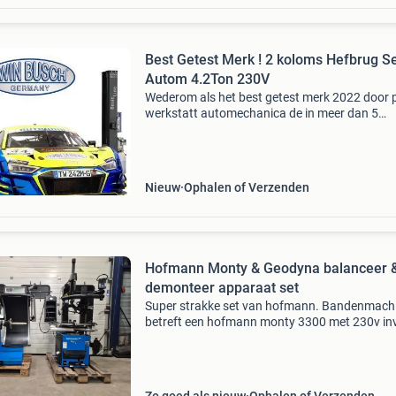
Best Getest Merk ! 2 koloms Hefbrug S
Autom 4.2Ton 230V
Wederom als het best getest merk 2022 door p
werkstatt automechanica de in meer dan 5
categorien ! Zie onze website voor meer info ! 
ideale instapmodel met een meer dan uitstek
prijs-kwali
Nieuw
Ophalen of Verzenden
Hofmann Monty & Geodyna balanceer 
demonteer apparaat set
Super strakke set van hofmann. Bandenmach
betreft een hofmann monty 3300 met 230v inv
motor, twee draaisnelheden, robuuste hulpar
(mh320) en een geintegreerde pompklok.
Daarnaast is de banden