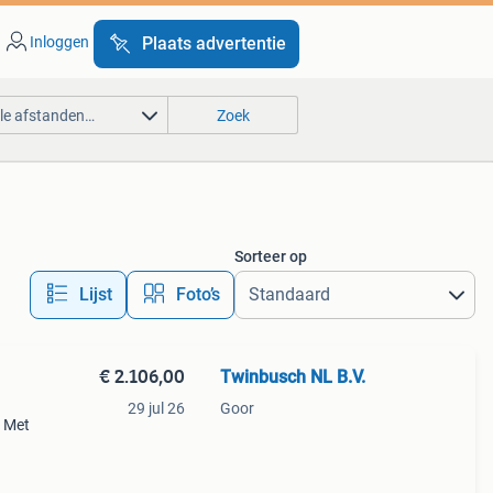
Inloggen
Plaats advertentie
lle afstanden…
Zoek
Sorteer op
Lijst
Foto’s
€ 2.106,00
Twinbusch NL B.V.
29 jul 26
Goor
9 Met
t
t daal