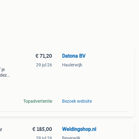
€ 71,20
Datona BV
29 jul 26
Haulerwijk
 je
 deze
 een
n en
Topadvertentie
Bezoek website
€ 185,00
Weldingshop.nl
r
29 jul 26
Beverwijk