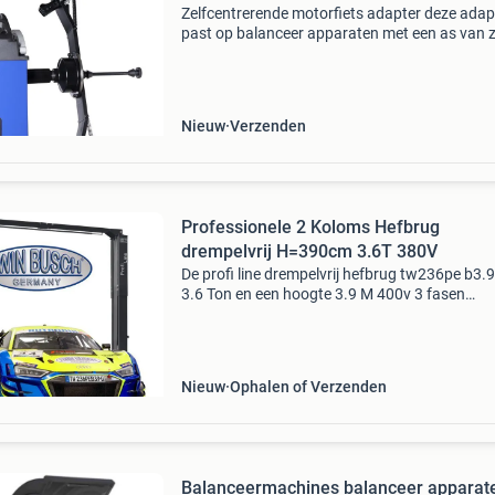
Zelfcentrerende motorfiets adapter deze adap
past op balanceer apparaten met een as van 
36mm als 40mm, met behulp van de centreer r
Diameter as aansluiting = 36 en 40mm
verbindingsdraad =
Nieuw
Verzenden
Professionele 2 Koloms Hefbrug
drempelvrij H=390cm 3.6T 380V
De profi line drempelvrij hefbrug tw236pe b3.
3.6 Ton en een hoogte 3.9 M 400v 3 fasen
krachtstroom. Deze hefbrug is uitermate schik
voor professioneel zakelijke gebruik. Met direc
functie
Nieuw
Ophalen of Verzenden
Balanceermachines balanceer apparat