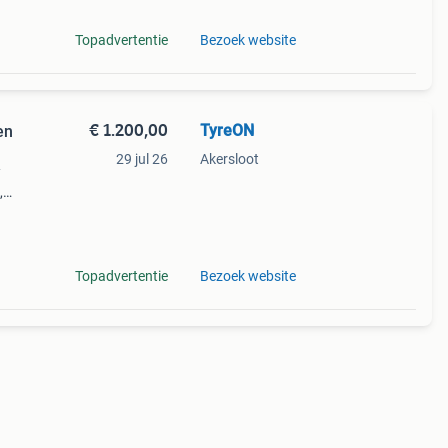
Topadvertentie
Bezoek website
€ 1.200,00
TyreON
en
29 jul 26
Akersloot
/
,
king
125 -
Topadvertentie
Bezoek website