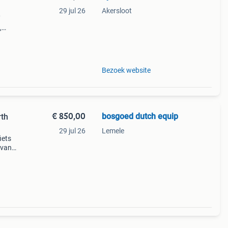
29 jul 26
Akersloot
/
,
king
125 -
Bezoek website
€ 850,00
bosgoed dutch equip
rth
29 jul 26
Lemele
iets
 van
ines