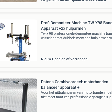
Zo goed als nieuw
Ophalen of Verzenden
Profi Demonteer Machine TW-X98 Ban
Apparaat +2x hulparmen
Tw x 98 professionele demonteermachine ba
wisselaar met dubbele montage hulp armen v
standaard-, low profile- and runflat-banden.
Verkrijgbaar in 230v & 400v eigenschappen
professionele kwa
Nieuw
Ophalen of Verzenden
Datona Combivoordeel: motorbanden
balanceer apparaat +
Voor het uitbalanceren van motorbanden hoef
niet meer naar een professionele garage als je
voordelige set in huis haalt. In deze set vind je
robuust balanceerapparaat voor motorbande
1