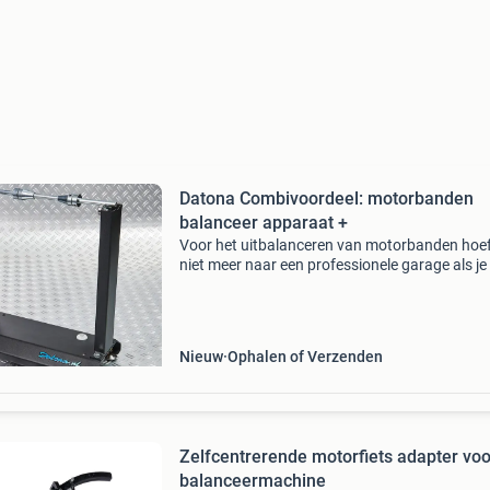
Datona Combivoordeel: motorbanden
balanceer apparaat +
Voor het uitbalanceren van motorbanden hoef
niet meer naar een professionele garage als je
voordelige set in huis haalt. In deze set vind je
robuust balanceerapparaat voor motorbande
1
Nieuw
Ophalen of Verzenden
Zelfcentrerende motorfiets adapter voo
balanceermachine