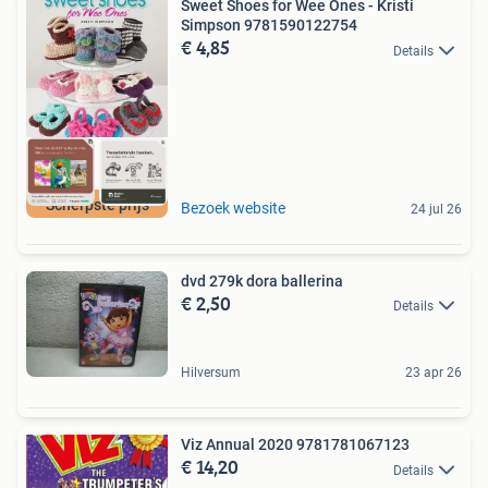
Sweet Shoes for Wee Ones - Kristi
Simpson 9781590122754
€ 4,85
Details
Scherpste prijs
Bezoek website
24 jul 26
dvd 279k dora ballerina
€ 2,50
Details
Hilversum
23 apr 26
Viz Annual 2020 9781781067123
€ 14,20
Details