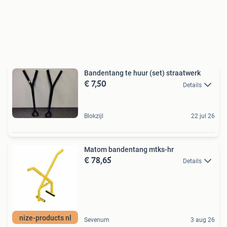
Bandentang te huur (set) straatwerk
€ 7,50
Details
Blokzijl
22 jul 26
Matom bandentang mtks-hr
€ 78,65
Details
nize-products nl
Sevenum
3 aug 26