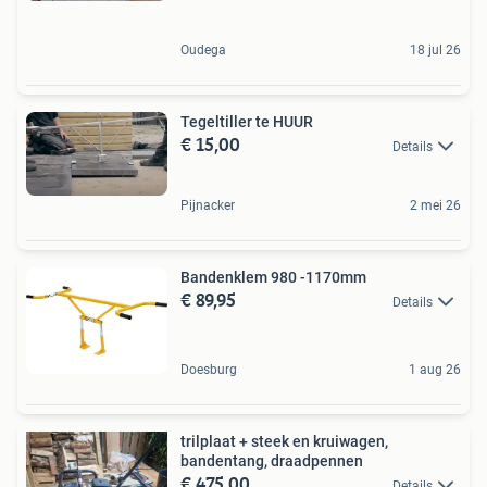
Oudega
18 jul 26
Tegeltiller te HUUR
€ 15,00
Details
Pijnacker
2 mei 26
Bandenklem 980 -1170mm
€ 89,95
Details
Doesburg
1 aug 26
trilplaat + steek en kruiwagen,
bandentang, draadpennen
€ 475,00
Details