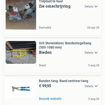
Trilplaat te huur
Zie omschrijving
Details
Damwâld
26 apr 26
Orit Stenenklem/ Bandentegeltang
(500-1080 mm)
Bieden
Details
Soest
3 aug 26
Banden tang. Band centreer tang
€ 99,95
Details
Bezoek website
3 aug 26