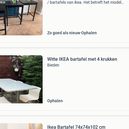
/ bartafels van ikea. Het betreft het model
rönninge. Kleur zwart per stuk te koop of in ee
keer alle drie de tafels. Nieuwprijs: 190 euro pe
tafel z
Zo goed als nieuw
Ophalen
Witte IKEA bartafel met 4 krukken
Bieden
Ophalen
Ikea Bartafel 74x74x102 cm