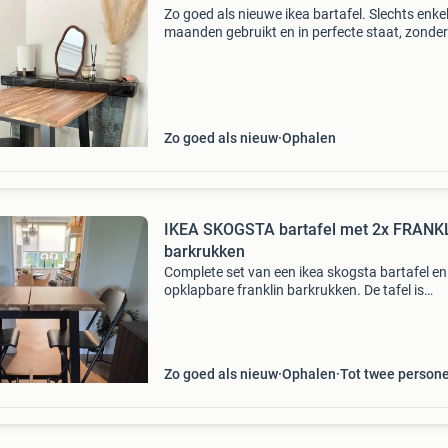
Zo goed als nieuwe ikea bartafel. Slechts enke
maanden gebruikt en in perfecte staat, zonder
krassen of beschadigingen. Verkoop vanwege
nieuwe tafel.
Zo goed als nieuw
Ophalen
IKEA SKOGSTA bartafel met 2x FRANK
barkrukken
Complete set van een ikea skogsta bartafel e
opklapbare franklin barkrukken. De tafel is
gemaakt van massief acaciahout en heeft een
robuuste uitstraling. De krukken zijn praktisch
ruimtebesp
Zo goed als nieuw
Ophalen
Tot twee person