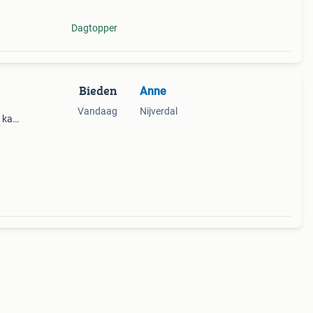
Dagtopper
Bieden
Anne
Vandaag
Nijverdal
n kan
 in