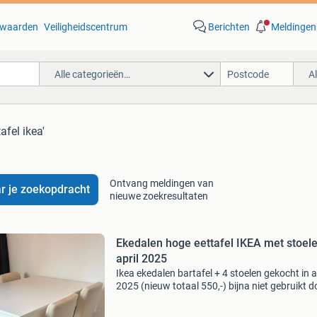
waarden
Veiligheidscentrum
Berichten
Meldingen
Alle categorieën…
A
afel ikea'
Ontvang meldingen van
r je zoekopdracht
nieuwe zoekresultaten
Ekedalen hoge eettafel IKEA met stoele
april 2025
Ikea ekedalen bartafel + 4 stoelen gekocht in a
2025 (nieuw totaal 550,-) bijna niet gebruikt d
andere zitplek. Ik doe hem weg door andere k
interieur complete set met 4 originele stoelen 