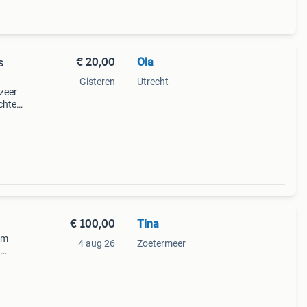
€ 20,00
Ola
s
Gisteren
Utrecht
 zeer
chte
€ 100,00
Tina
cm
4 aug 26
Zoetermeer
t
ngen,
, wa