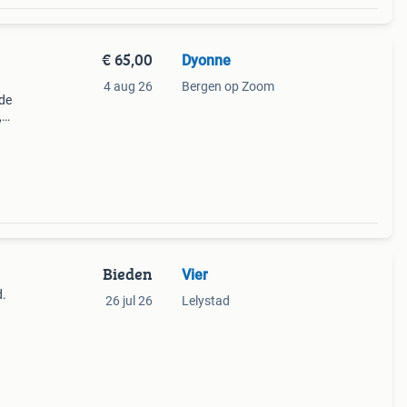
€ 65,00
Dyonne
4 aug 26
Bergen op Zoom
nde
,
t is
Bieden
Vier
d.
26 jul 26
Lelystad
je
ndere