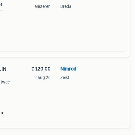
le
Gisteren
Breda
 een
€ 120,00
Nimrod
LIN
2 aug 26
Zeist
n twee
 en
en