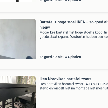
Zo goed als nieuw
Ophalen
Bartafel + hoge stoel IKEA – zo goed al
nieuw
Mooie ikea bartafel met hoge stoel te koop. In
goede staat (zgan). De stoelen hebben een za
pluche hoes, deze is afneembaar en wasbaar.
Afmetingen tafel: 49 × 88 cm.
Zo goed als nieuw
Ophalen
Ikea Nordviken bartafel zwart
Ikea nordviken bartafel zwart 140 x 80 x 105 
stevig en wiebelt niet na montage niet meer ui
elkaar gehaald gebruikt met kleine beschadigi
zie foto&#39;s tafel is nog niet gedemonteerd