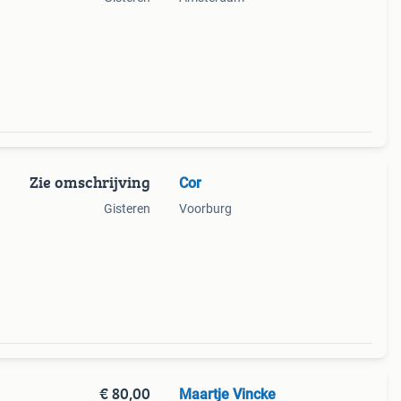
n
r
Zie omschrijving
Cor
Gisteren
Voorburg
€ 80,00
Maartje Vincke