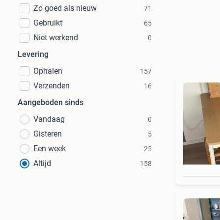
Zo goed als nieuw
71
Gebruikt
65
Niet werkend
0
Levering
Ophalen
157
Verzenden
16
Aangeboden sinds
Vandaag
0
Gisteren
5
Een week
25
Altijd
158