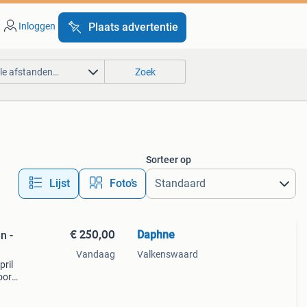
Inloggen
Plaats advertentie
lle afstanden…
Zoek
Sorteer op
Lijst
Foto’s
€ 250,00
Daphne
n -
Vandaag
Valkenswaard
pril
oor
euze
a