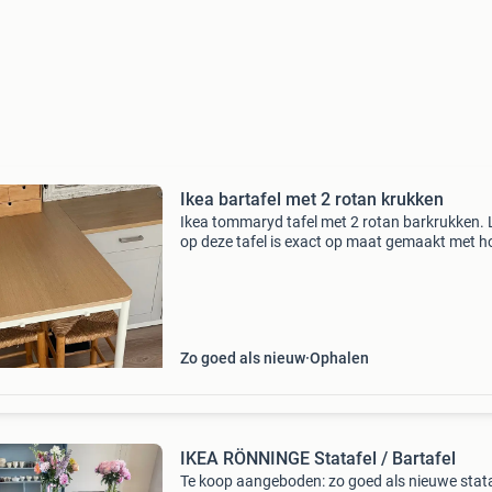
Ikea bartafel met 2 rotan krukken
Ikea tommaryd tafel met 2 rotan barkrukken. 
op deze tafel is exact op maat gemaakt met h
van het keukenkastje zodat het als bar doorlo
Tafel: hoogte 91 cm breedte 70 cm lengte 130
bark
Zo goed als nieuw
Ophalen
IKEA RÖNNINGE Statafel / Bartafel
Te koop aangeboden: zo goed als nieuwe stat