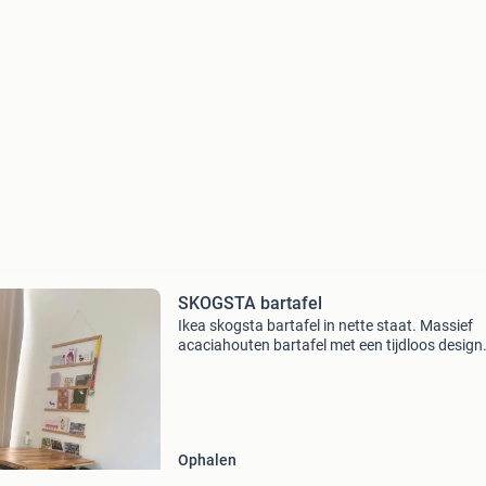
SKOGSTA bartafel
Ikea skogsta bartafel in nette staat. Massief
acaciahouten bartafel met een tijdloos design
Afmetingen: 74 × 74 × 92 cm (l × b × h). Zonder
krukken.
Ophalen