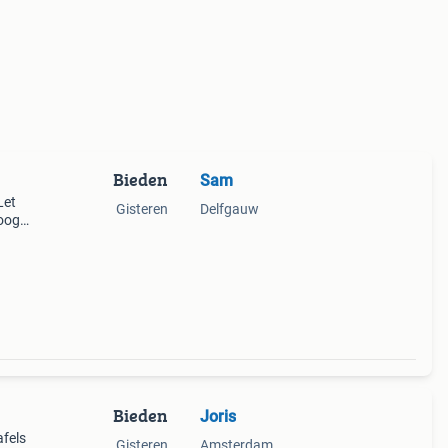
Bieden
Sam
Let
Gisteren
Delfgauw
oogte
opt.
 cm
Bieden
Joris
afels
Gisteren
Amsterdam