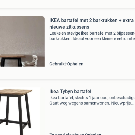
IKEA bartafel met 2 barkrukken + extra
nieuwe zitkussens
Leuke en stevige ikea bartafel met 2 bijpasse
barkrukken. Ideaal voor een kleinere eetruimte
studentenkamer, studio of appartement. De se
gebruikt en heeft normale gebruikssporen,
voornamelijk
Gebruikt
Ophalen
Ikea Tybyn bartafel
Ikea bartafel, slechts 1 jaar oud, onbeschadig
Gaat weg wegens samenwonen. Nieuwprijs
€-149,= mag weg voor €-75,= barstoelen krijg 
erbij. 😀 Op te halen in lelystad. Zie ook mijn a