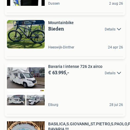
Dussen
2 aug 26
Mountainbike
Bieden
Details
Heeswijk-Dinther
24 apr 26
Bavaria I intense 726 2x airco
€ 63.995,-
Details
Elburg
28 jul 26
BASILICA,S.GIOVANNI,,ST.PIETRO,S.PAOLO
BAVARIA !!!