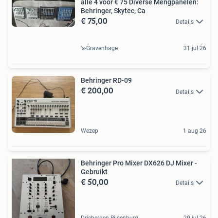
alle 4 voor € 75 Diverse Mengpanelen:
Behringer, Skytec, Ca
€ 75,00
Details
's-Gravenhage
31 jul 26
Behringer RD-09
€ 200,00
Details
Wezep
1 aug 26
Behringer Pro Mixer DX626 DJ Mixer -
Gebruikt
€ 50,00
Details
Driebergen-Rijsenburg
20 jul 26