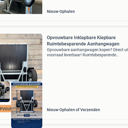
kiep v-di
Nieuw
Ophalen
Opvouwbare Inklapbare Kiepbare
Ruimtebesparende Aanhangwagen
Opvouwbare aanhangwagen kopen? Direct ui
voorraad leverbaar! Ruimtebesparende
opvouwbare aanhangwagen – dé oplossing bi
beperkte opslagruimte. Zoekt u een opvouwb
aanhangwagen , inklapbare aanhan
PVOUWBAAR
Nieuw
Ophalen of Verzenden