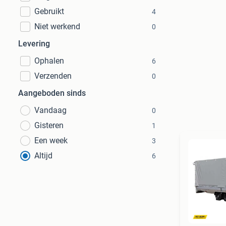
Gebruikt
4
Niet werkend
0
Levering
Ophalen
6
Verzenden
0
Aangeboden sinds
Vandaag
0
Gisteren
1
Een week
3
Altijd
6