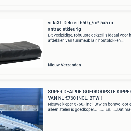
vidaXL Dekzeil 650 g/m² 5x5 m
antracietkleurig
Dit veelzijdige, robuuste dekzeil is ideaal voor 
afdekken van tuinmeubilair, houtblokken,
aanhangwagens, auto's, boten, fietsen,
werkplaatsen en bouwmaterialen en bescherm
tegen de element
Nieuw
Verzenden
SUPER DEAL!DE GOEDKOOPSTE KIPPE
VAN NL €760 INCL. BTW !
Nieuwe kieper €760,- incl. Btw en bomvol opti
alleen stelen is goedkoper..........En......Dat ma
!! Let op ! Vraag altijd om een coc. Verklaring b
aankoop van een aanhangwagen .is wette