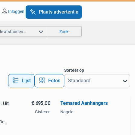
Inloggen
Plaats advertentie
lle afstanden…
Zoek
Sorteer op
Lijst
Foto’s
€ 695,00
Temared Aanhangers
 Uit
Gisteren
Nagele
 De
en de
 /