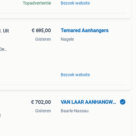
Topadvertentie
Bezoek website
€ 695,00
Temared Aanhangers
 Uit
Gisteren
Nagele
 De
en de
 /
Bezoek website
€ 702,00
VAN LAAR AANHANGWAGENS & EQUIPMENT
Gisteren
Baarle-Nassau
t
j
are