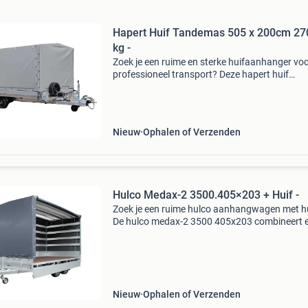
Hapert Huif Tandemas 505 x 200cm 27
kg -
Zoek je een ruime en sterke huifaanhanger vo
professioneel transport? Deze hapert huif
tandemas met laadvloer van 505 x 200 cm en
maximaal gewicht van 2700 kg biedt veel
laadruimte en stabiel ri
Nieuw
Ophalen of Verzenden
Hulco Medax-2 3500.405×203 + Huif -
Zoek je een ruime hulco aanhangwagen met h
De hulco medax-2 3500 405x203 combineert 
groot laadoppervlak met praktische bescherm
tegen weer en vuil. Ideaal voor professioneel
vervoer van mat
Nieuw
Ophalen of Verzenden