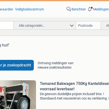
waarden
Veiligheidscentrum
Berichten
Meldingen
Alle categorieën…
A
 huif'
Ontvang meldingen van
r je zoekopdracht
nieuwe zoekresultaten
Temared Bakwagen 750Kg Kanteldissel.
voorraad leverbaar!
De gewoon duidelijke prijzen inclusief btw. !
Standaard met neuswiel en coc eu verklaring.
beste light aanhanger die gewoon handig teg
muur is op te bergen door de standaard kantel