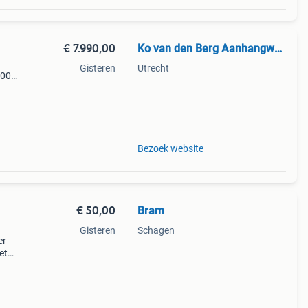
€ 7.990,00
Ko van den Berg Aanhangwagens
Gisteren
Utrecht
500
van
Bezoek website
€ 50,00
Bram
Gisteren
Schagen
er
et
e.
 2