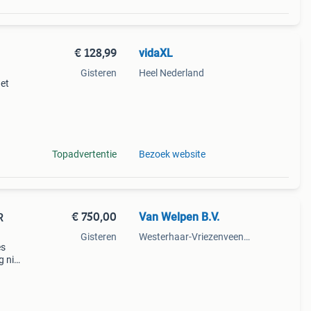
€ 128,99
vidaXL
Gisteren
Heel Nederland
het
t ze
Topadvertentie
Bezoek website
€ 750,00
Van Welpen B.V.
R
Gisteren
Westerhaar-Vriezenveensewijk
es
g niet
ij