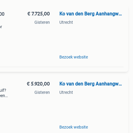
€ 7.725,00
Ko van den Berg Aanhangwagens
00
Gisteren
Utrecht
or
 een
Bezoek website
€ 5.920,00
Ko van den Berg Aanhangwagens
uif?
Gisteren
Utrecht
een
ing
Bezoek website