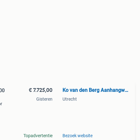
€ 7.725,00
Ko van den Berg Aanhangwagens
00
Gisteren
Utrecht
or
 een
Topadvertentie
Bezoek website