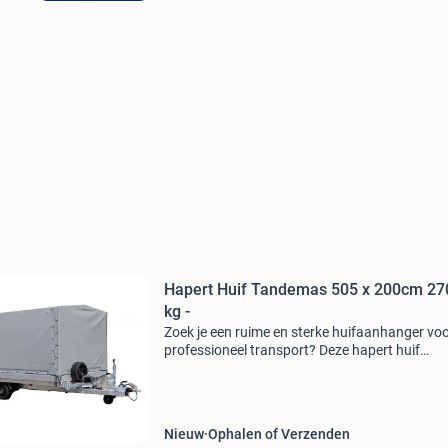
Hapert Huif Tandemas 505 x 200cm 27
kg -
Zoek je een ruime en sterke huifaanhanger vo
professioneel transport? Deze hapert huif
tandemas met laadvloer van 505 x 200 cm en
maximaal gewicht van 2700 kg biedt veel
laadruimte en stabiel ri
Nieuw
Ophalen of Verzenden