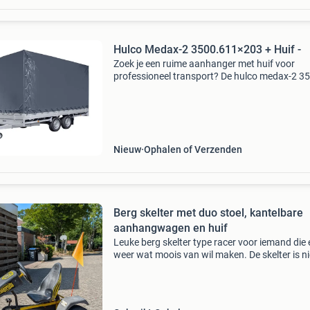
Hulco Medax-2 3500.611×203 + Huif -
Zoek je een ruime aanhanger met huif voor
professioneel transport? De hulco medax-2 3
611x203 combineert een royaal laadformaat 
611 x 203 cm met de bescherming van een
huifopbouw. Ideaal voor h
Nieuw
Ophalen of Verzenden
Berg skelter met duo stoel, kantelbare
aanhangwagen en huif
Leuke berg skelter type racer voor iemand die 
weer wat moois van wil maken. De skelter is ni
meer de mooiste, maar kan nog zeker even me
Het is daarom echt een opknapper. Er moeten
van de 4 b