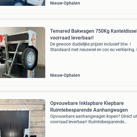
Nieuw
Ophalen
Temared Bakwagen 750Kg Kanteldissel.
voorraad leverbaar!
De gewoon duidelijke prijzen inclusief btw. !
Standaard met neuswiel en coc eu verklaring.
beste light aanhanger die gewoon handig teg
muur is op te bergen door de standaard kantel
kiep v-di
Nieuw
Ophalen
Opvouwbare Inklapbare Kiepbare
Ruimtebesparende Aanhangwagen
Opvouwbare aanhangwagen kopen? Direct ui
voorraad leverbaar! Ruimtebesparende
opvouwbare aanhangwagen – dé oplossing bi
beperkte opslagruimte. Zoekt u een opvouwb