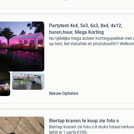
Partytent 4x4, 5x3, 6x3, 8x4, 4x12,
huren,huur, Mega Korting
Nu tijdelijke mega acties! Kortingspakket met
up tent, led statafels en photobooth!!! Welkom 
partyverhuur van roekel, wij helpen u graag m
feest. Wij zijn elke avond geopend en geven u 
Nieuw
Ophalen
Biertap kranen te koop zie foto s
Biertap kranen zie foto s 8 stuks totaal verko
liefst in 1 partij €250,-