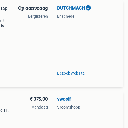
Op aanvraag
DUTCHMACH
 tap
Eergisteren
Enschede
 m5-
 is
lbare
*
Bezoek website
€ 375,00
vwgolf
Vandaag
Vroomshoop
ed als
het
fijn