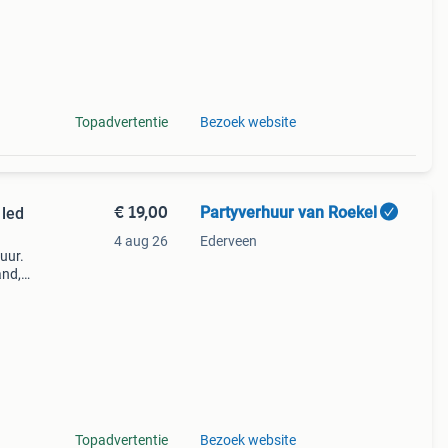
Topadvertentie
Bezoek website
€ 19,00
Partyverhuur van Roekel
 led
4 aug 26
Ederveen
 uur.
and,
jk
Topadvertentie
Bezoek website