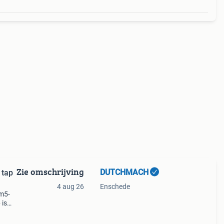
Zie omschrijving
DUTCHMACH
 tap
4 aug 26
Enschede
 m5-
 is
lbare
elheid