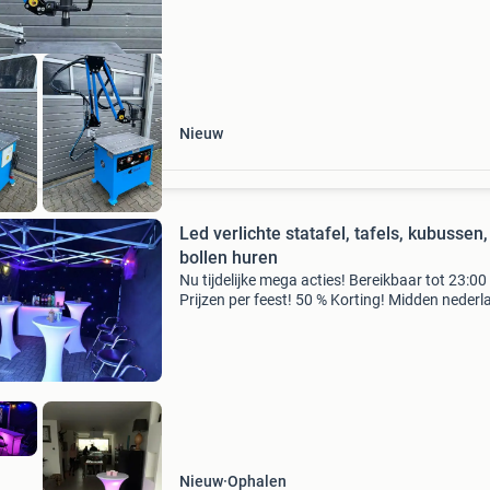
video
Nieuw
Led verlichte statafel, tafels, kubussen,
bollen huren
Nu tijdelijke mega acties! Bereikbaar tot 23:00
Prijzen per feest! 50 % Korting! Midden nederl
vele maten tenten, elke avond geopend!
Goedkoopste van midden nederland, persoonli
advies, wel
Nieuw
Ophalen