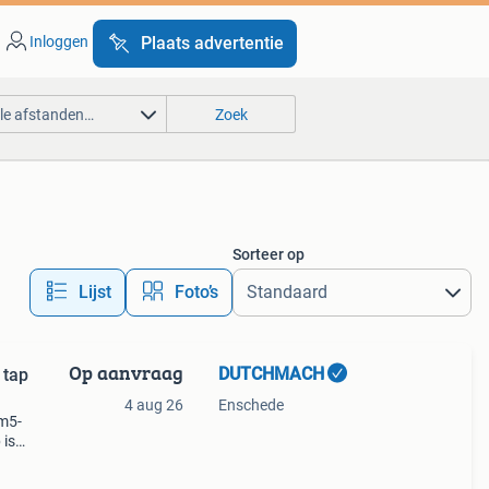
Inloggen
Plaats advertentie
lle afstanden…
Zoek
Sorteer op
Lijst
Foto’s
Op aanvraag
DUTCHMACH
 tap
4 aug 26
Enschede
 m5-
 is
lbare
*