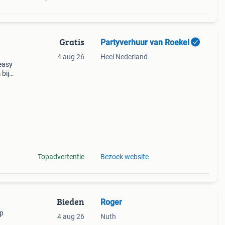
Gratis
Partyverhuur van Roekel
4 aug 26
Heel Nederland
 easy
bij
et uw
g
Topadvertentie
Bezoek website
Bieden
Roger
op
4 aug 26
Nuth