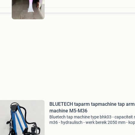
BLUETECH taparm tapmachine tap arm
machine M5-M36
Bluetech tap machine type bhk03 - capaciteit
m36 - hydraulisch - werk bereik 2050 mm - kop
draaibaar - snelwisselopname - traploos inste
tapsnelheid - traploos instelbare terugloop sn