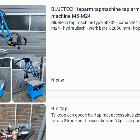
BLUETECH taparm tapmachine tap arm
machine M5-M24
Bluetech tap machine type bhk02 - capaciteit
m24 - hydraulisch - werk bereik 2050 mm - kop
draaibaar - snelwisselopname - traploos inste
tapsnelheid - noodstop - documentatie - 400v 
video
Nieuw
Biertap
Te koop een goede biertap met accessoires zie
foto.s 2 koolzuur flessen die van 6 kg is zo go
vol kost 181 inc btw dus een kenner weet wat 
kost stekker erin 10 min wachten en je heb een 