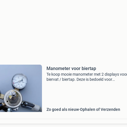
Manometer voor biertap
Te koop mooie manometer met 2 displays voo
biervat / biertap. Deze is bedoeld voor
wandmontage, de stugge slang gaat direct op
co2 fles. Nieuwstaat.
Zo goed als nieuw
Ophalen of Verzenden