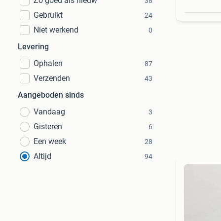
Zo goed als nieuw
38
Gebruikt
24
Niet werkend
0
Levering
Ophalen
87
Verzenden
43
Aangeboden sinds
Vandaag
3
Gisteren
6
Een week
28
Altijd
94