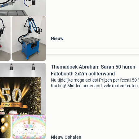
Nieuw
Themadoek Abraham Sarah 50 huren
Fotobooth 3x2m achterwand
Nu tijdelijke mega acties! Prijzen per feest! 50
Korting! Midden nederland, vele maten tenten,
avond geopend! Goedkoopste van midden
nederland, persoonlijk advies, welkom bij
partyverhuur van r
Nieuw
Ophalen