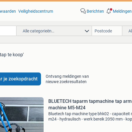
waarden
Veiligheidscentrum
Berichten
Meldingen
Alle categorieën…
A
rtap te koop'
Ontvang meldingen van
r je zoekopdracht
nieuwe zoekresultaten
BLUETECH taparm tapmachine tap arm
machine M5-M24
Bluetech tap machine type bhk02 - capaciteit
m24 - hydraulisch - werk bereik 2050 mm - kop
draaibaar - snelwisselopname - traploos inste
tapsnelheid - noodstop - documentatie - 400v 