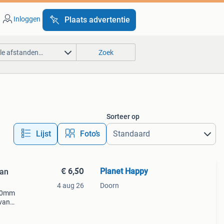
Inloggen
Plaats advertentie
lle afstanden…
Zoek
Sorteer op
Lijst
Foto’s
€ 6,50
Planet Happy
van
4 aug 26
Doorn
 20mm
van
De
out