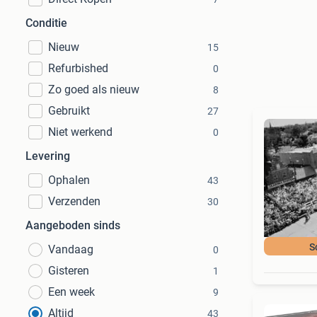
Conditie
Nieuw
15
Refurbished
0
Zo goed als nieuw
8
Gebruikt
27
Niet werkend
0
Levering
Ophalen
43
Verzenden
30
Aangeboden sinds
S
Vandaag
0
Gisteren
1
Een week
9
Altijd
43