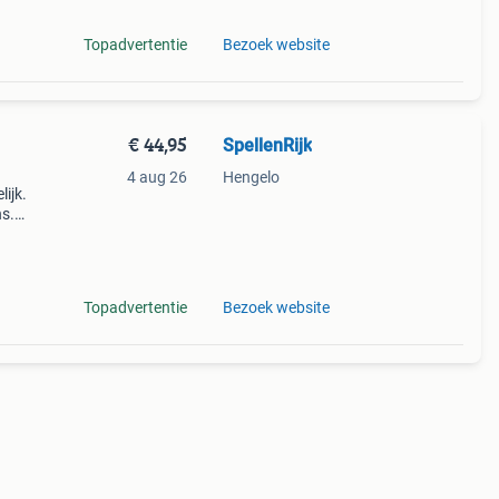
Topadvertentie
Bezoek website
€ 44,95
SpellenRijk
4 aug 26
Hengelo
lijk.
ns.
n
Topadvertentie
Bezoek website