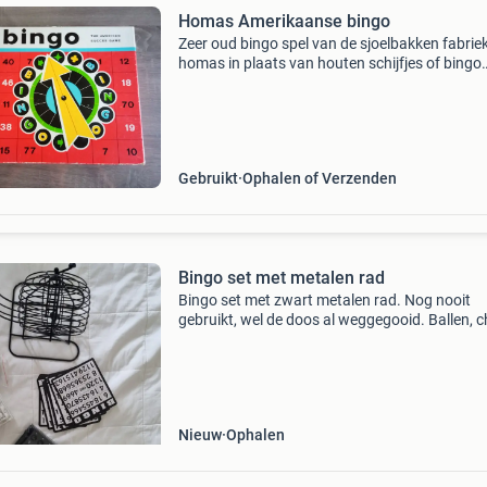
Homas Amerikaanse bingo
Zeer oud bingo spel van de sjoelbakken fabrie
homas in plaats van houten schijfjes of bingo
ballen heeft homas een bingo rad erbij gedaan
naald draait zeer soepel helemaal compleet
Gebruikt
Ophalen of Verzenden
Bingo set met metalen rad
Bingo set met zwart metalen rad. Nog nooit
gebruikt, wel de doos al weggegooid. Ballen, c
en nummerbord nog in verpakking. Enkel af te
halen
Nieuw
Ophalen