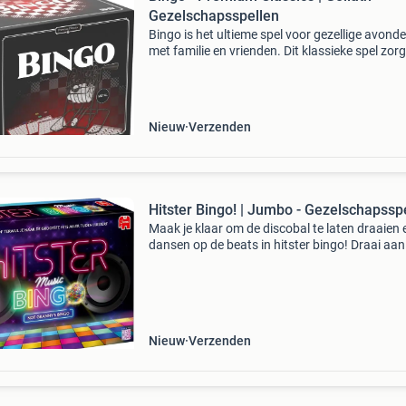
Gezelschapsspellen
Bingo is het ultieme spel voor gezellige avond
met familie en vrienden. Dit klassieke spel zorg
voor spanning en plezier, terwijl spelers probe
als eerste vijf getallen op een rij te krijgen. Da
Nieuw
Verzenden
Hitster Bingo! | Jumbo - Gezelschapssp
Maak je klaar om de discobal te laten draaien 
dansen op de beats in hitster bingo! Draai aan
discobal om de categorie te onthullen, scan de
kaart, en laat de muziek spelen. Raad het
decennium
Nieuw
Verzenden