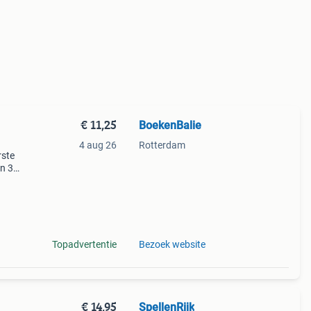
€ 11,25
BoekenBalie
4 aug 26
Rotterdam
rste
en 30
ag
rica'
Topadvertentie
Bezoek website
€ 14,95
SpellenRijk