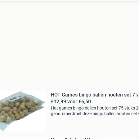
HOT Games bingo ballen houten set 7 
€12,99 voor €6,50
Hot games bingo ballen houten set 75 stuks
genummerdmet deze bingo ballen houten set 
hot games wordt elke bingo-avond een feest! 
genummerde ballen zijn gemaakt van stevig h
en hebben ee