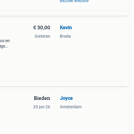
Bezoek website
€ 30,00
Kevin
Gisteren
Breda
ooi en
ige
eelple
Bieden
Joyce
20 jun 26
Amsterdam