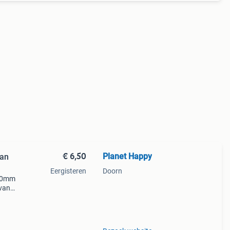
€ 6,50
Planet Happy
van
Eergisteren
Doorn
 20mm
van
De
out