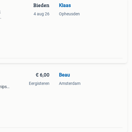
Bieden
Klaas
k
4 aug 26
Opheusden
. De
€ 6,00
Beau
Eergisteren
Amsterdam
hips