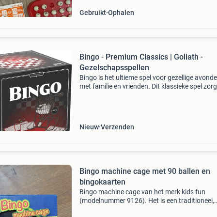
Gebruikt
Ophalen
Bingo - Premium Classics | Goliath -
Gezelschapsspellen
Bingo is het ultieme spel voor gezellige avond
met familie en vrienden. Dit klassieke spel zorg
voor spanning en plezier, terwijl spelers probe
als eerste vijf getallen op een rij te krijgen. Da
Nieuw
Verzenden
Bingo machine cage met 90 ballen en
bingokaarten
Bingo machine cage van het merk kids fun
(modelnummer 9126). Het is een traditioneel,
handbediend bingospel dat wordt gespeeld m