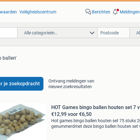
waarden
Veiligheidscentrum
Berichten
Meldingen
Alle categorieën…
A
 ballen'
Ontvang meldingen van
r je zoekopdracht
nieuwe zoekresultaten
HOT Games bingo ballen houten set 7 
€12,99 voor €6,50
Hot games bingo ballen houten set 75 stuks
genummerdmet deze bingo ballen houten set 
hot games wordt elke bingo-avond een feest! 
genummerde ballen zijn gemaakt van stevig h