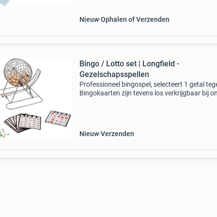
en hebben ee
Nieuw
Ophalen of Verzenden
Bingo / Lotto set | Longfield -
Gezelschapsspellen
Professioneel bingospel, selecteert 1 getal tege
Bingokaarten zijn tevens los verkrijgbaar bij o
Inhoud bingo spel: – professionele bingomole
(diameter 18cm) – houten controlebord – 90
houten
Nieuw
Verzenden