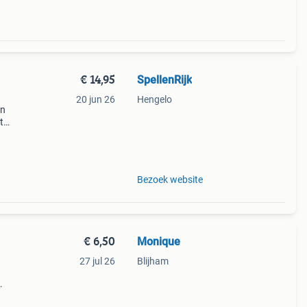
€ 14,95
SpellenRijk
20 jun 26
Hengelo
en
t
ren
Bezoek website
€ 6,50
Monique
27 jul 26
Blijham
et 90