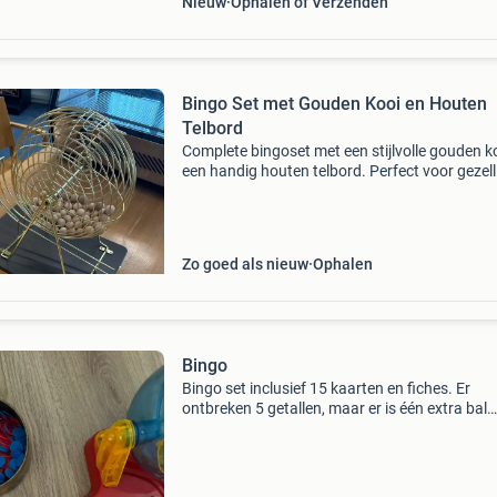
Nieuw
Ophalen of Verzenden
Bingo Set met Gouden Kooi en Houten
Telbord
Complete bingoset met een stijlvolle gouden k
een handig houten telbord. Perfect voor gezell
avonden met vrienden en familie. De set is in
uitstekende staat en klaar voor vele rondes sp
Zo goed als nieuw
Ophalen
Bingo
Bingo set inclusief 15 kaarten en fiches. Er
ontbreken 5 getallen, maar er is één extra bal
zonder getal.