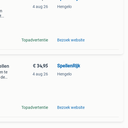
4 aug 26
Hengelo
en
t
ren
Topadvertentie
Bezoek website
€ 34,95
SpellenRijk
ellen
en te
4 aug 26
Hengelo
 de
Topadvertentie
Bezoek website