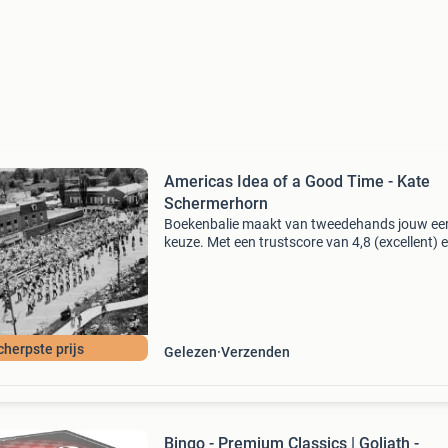
Americas Idea of a Good Time - Kate
Schermerhorn
Boekenbalie maakt van tweedehands jouw ee
keuze. Met een trustscore van 4,8 (excellent) 
dagen retour garantie maken we dat iedere d
waar. Bestel direct op onze website! Titel: ame
cherpste prijs
Gelezen
Verzenden
Bingo - Premium Classics | Goliath -