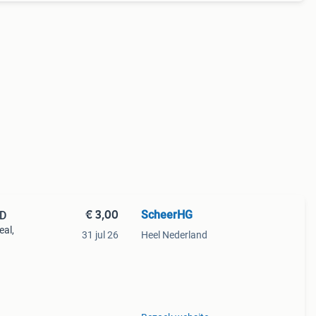
€ 3,00
ScheerHG
CD
eal,
31 jul 26
Heel Nederland
aak.