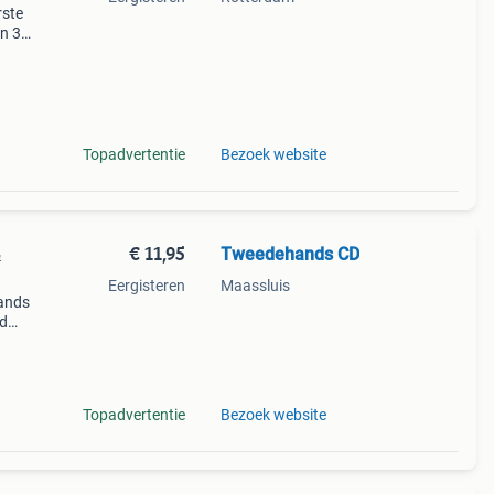
rste
en 30
ag
en
Topadvertentie
Bezoek website
€ 11,95
Tweedehands CD
&
Eergisteren
Maassluis
ands
jd
Topadvertentie
Bezoek website