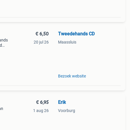
€ 6,50
Tweedehands CD
ands
20 jul 26
Maassluis
jd
Bezoek website
€ 6,95
Erik
an
1 aug 26
Voorburg