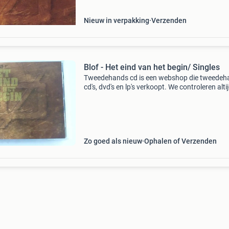
Nieuw in verpakking
Verzenden
Blof - Het eind van het begin/ Singles
Tweedehands cd is een webshop die tweedeh
cd's, dvd's en lp's verkoopt. We controleren alti
uitvoerig of het product voldoet aan onze
kwaliteitseisen. U kunt het product direct via o
Zo goed als nieuw
Ophalen of Verzenden