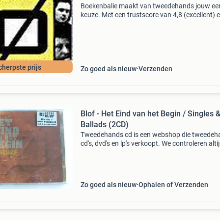
Boekenbalie maakt van tweedehands jouw ee
keuze. Met een trustscore van 4,8 (excellent) 
dagen retour garantie maken we dat iedere d
waar. Bestel direct op onze website! Titel: rijd
door
cherpste prijs
Zo goed als nieuw
Verzenden
Blof - Het Eind van het Begin / Singles 
Ballads (2CD)
Tweedehands cd is een webshop die tweedeh
cd's, dvd's en lp's verkoopt. We controleren alti
uitvoerig of het product voldoet aan onze
kwaliteitseisen. U kunt het product direct via o
Zo goed als nieuw
Ophalen of Verzenden