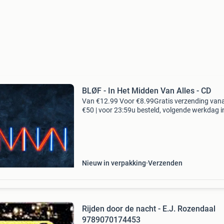
BLØF - In Het Midden Van Alles - CD
Van €12.99 Voor €8.99Gratis verzending van
€50 | voor 23:59u besteld, volgende werkdag i
let op! Er zit een klein scheurtje in de achterka
de cd hoes. Ook heeft de hoes me
Nieuw in verpakking
Verzenden
Rijden door de nacht - E.J. Rozendaal
9789070174453