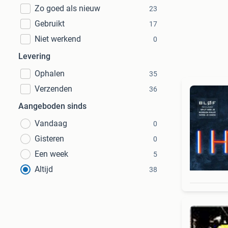
Zo goed als nieuw
23
Gebruikt
17
Niet werkend
0
Levering
Ophalen
35
Verzenden
36
Aangeboden sinds
Vandaag
0
Gisteren
0
Een week
5
Altijd
38