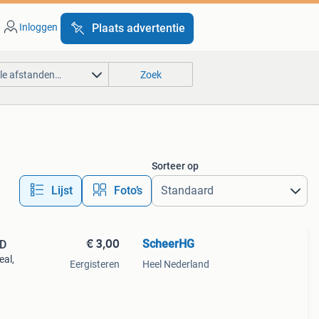
Inloggen
Plaats advertentie
lle afstanden…
Zoek
Sorteer op
Lijst
Foto’s
€ 3,00
ScheerHG
CD
eal,
Eergisteren
Heel Nederland
aak.