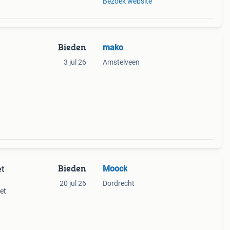
Bezoek website
Bieden
mako
3 jul 26
Amstelveen
Bieden
Moock
et
20 jul 26
Dordrecht
et
t van
at.