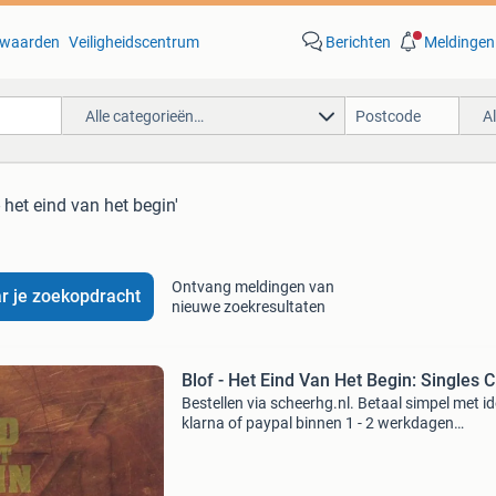
waarden
Veiligheidscentrum
Berichten
Meldingen
Alle categorieën…
A
- het eind van het begin'
Ontvang meldingen van
r je zoekopdracht
nieuwe zoekresultaten
Blof - Het Eind Van Het Begin: Singles 
Bestellen via scheerhg.nl. Betaal simpel met id
klarna of paypal binnen 1 - 2 werkdagen
thuisbezorgd. Langskomen mogelijk op afspr