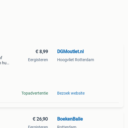
€ 8,99
DGMoutlet.nl
af
Eergisteren
Hoogvliet Rotterdam
n huis
nt van
Topadvertentie
Bezoek website
€ 26,90
BoekenBalie
Eergisteren
Rotterdam