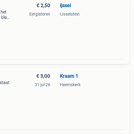
€ 2,50
ijssel
 het
Eergisteren
IJsselstein
 bløf.
s en
€ 3,00
Kraam 1
wstaat
31 jul 26
Heemskerk