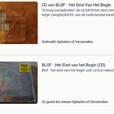
CD van BLØF - Het Eind Van Het Begin
Te koop aangeboden: de cd &#39;het eind van
begin (singles)&#39; van de nederlandse band
Deze cd bevat een verzameling van hun single
is gebruikt, maar in een goede staat. Een mu
Gebruikt
Ophalen of Verzenden
BLOF - Het Eind van het Begin (CD)
Blof - het eind van het begin (cd) cd is in nieu
Zo goed als nieuw
Ophalen of Verzenden