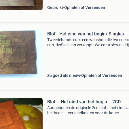
Gebruikt
Ophalen of Verzenden
Blof - Het eind van het begin/ Singles
Tweedehands cd is een webshop die tweedeh
cd's, dvd's en lp's verkoopt. We controleren alti
uitvoerig of het product voldoet aan onze
kwaliteitseisen. U kunt het product direct via o
Zo goed als nieuw
Ophalen of Verzenden
Blof – Het eind van het begin – 2CD
Aangeboden de originele 2cd blof – het eind v
het begin – verzendkosten voor de koper.