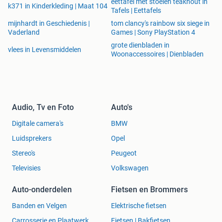
eettafel met stoelen teakhout in
k371 in Kinderkleding | Maat 104
Tafels | Eettafels
mijnhardt in Geschiedenis |
tom clancy's rainbow six siege in
Vaderland
Games | Sony PlayStation 4
grote dienbladen in
vlees in Levensmiddelen
Woonaccessoires | Dienbladen
Audio, Tv en Foto
Auto's
Digitale camera's
BMW
Luidsprekers
Opel
Stereo's
Peugeot
Televisies
Volkswagen
Auto-onderdelen
Fietsen en Brommers
Banden en Velgen
Elektrische fietsen
Carrosserie en Plaatwerk
Fietsen | Bakfietsen