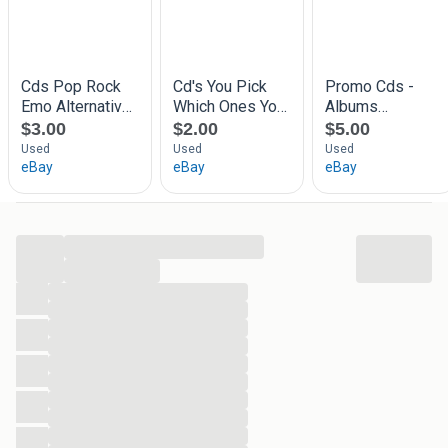
...
...
...
...
...
...
...
...
...
...
...