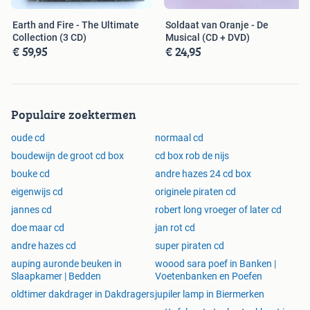
Earth and Fire - The Ultimate
Soldaat van Oranje - De
Collection (3 CD)
Musical (CD + DVD)
€ 59,95
€ 24,95
Populaire zoektermen
oude cd
normaal cd
boudewijn de groot cd box
cd box rob de nijs
bouke cd
andre hazes 24 cd box
eigenwijs cd
originele piraten cd
jannes cd
robert long vroeger of later cd
doe maar cd
jan rot cd
andre hazes cd
super piraten cd
auping auronde beuken in
woood sara poef in Banken |
Slaapkamer | Bedden
Voetenbanken en Poefen
oldtimer dakdrager in Dakdragers
jupiler lamp in Biermerken