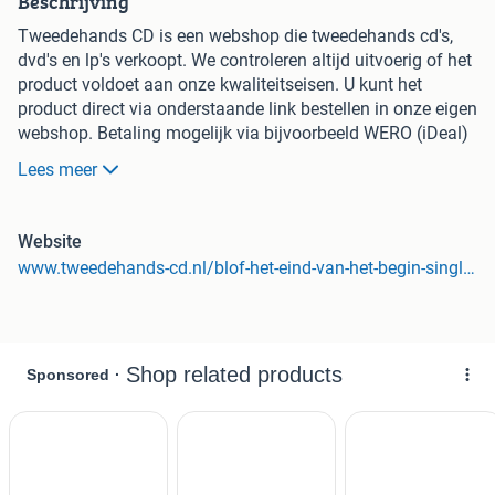
Beschrijving
Tweedehands CD is een webshop die tweedehands cd's,
dvd's en lp's verkoopt. We controleren altijd uitvoerig of het
product voldoet aan onze kwaliteitseisen. U kunt het
product direct via onderstaande link bestellen in onze eigen
webshop. Betaling mogelijk via bijvoorbeeld WERO (iDeal)
en Paypal.
Lees meer
Website
www.tweedehands-cd.nl/blof-het-eind-van-het-begin-singles?koongo_tracker=ccvshop_dynamic_64637_nl-marktplaats-marktplaats_json_sellside_api_ad_listing_70541-4562901-128420949