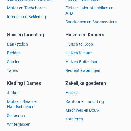
Motor en Toebehoren
Fietsen | Mountainbikes en
ATB
Interieur en Bekleding
Snorfietsen en Snorscooters
Huis en Inrichting
Huizen en Kamers
Bankstellen
Huizen te Koop
Bedden
Huizen te huur
Stoelen
Huizen Buitenland
Tafels
Recreatiewoningen
Kleding | Dames
Zakelijke goederen
Jurken
Horeca
Mutsen, Sjaals en
Kantoor en Inrichting
Handschoenen
Machines en Bouw
Schoenen
Tractoren
Winterjassen