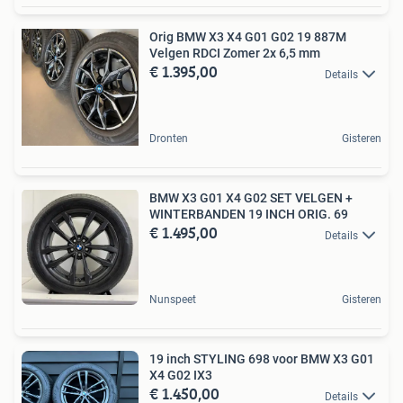
Orig BMW X3 X4 G01 G02 19 887M
Velgen RDCI Zomer 2x 6,5 mm
€ 1.395,00
Details
Dronten
Gisteren
BMW X3 G01 X4 G02 SET VELGEN +
WINTERBANDEN 19 INCH ORIG. 69
€ 1.495,00
Details
Nunspeet
Gisteren
19 inch STYLING 698 voor BMW X3 G01
X4 G02 IX3
€ 1.450,00
Details