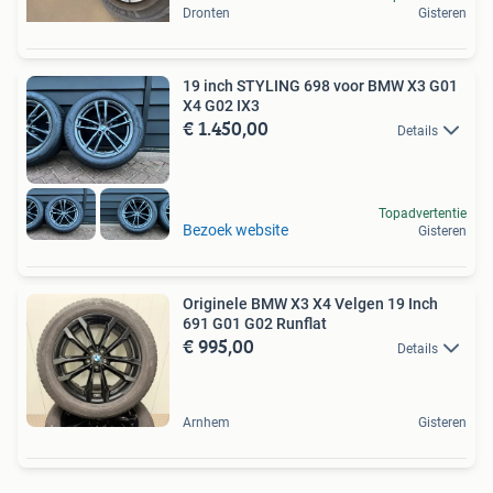
Dronten
Gisteren
19 inch STYLING 698 voor BMW X3 G01
X4 G02 IX3
€ 1.450,00
Details
Topadvertentie
Bezoek website
Gisteren
Originele BMW X3 X4 Velgen 19 Inch
691 G01 G02 Runflat
€ 995,00
Details
Arnhem
Gisteren