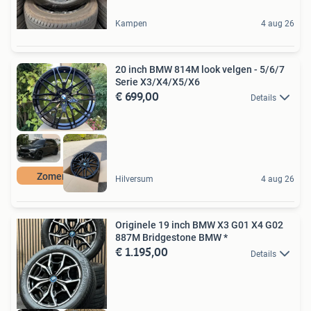
Kampen
4 aug 26
20 inch BMW 814M look velgen - 5/6/7
Serie X3/X4/X5/X6
€ 699,00
Details
Zomeractie
Hilversum
4 aug 26
Originele 19 inch BMW X3 G01 X4 G02
887M Bridgestone BMW *
€ 1.195,00
Details