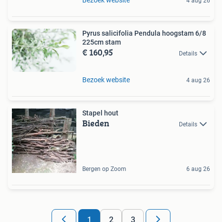
4 aug 26
Pyrus salicifolia Pendula hoogstam 6/8
225cm stam
€ 160,95
Details
Bezoek website
4 aug 26
Stapel hout
Bieden
Details
Bergen op Zoom
6 aug 26
1
2
3