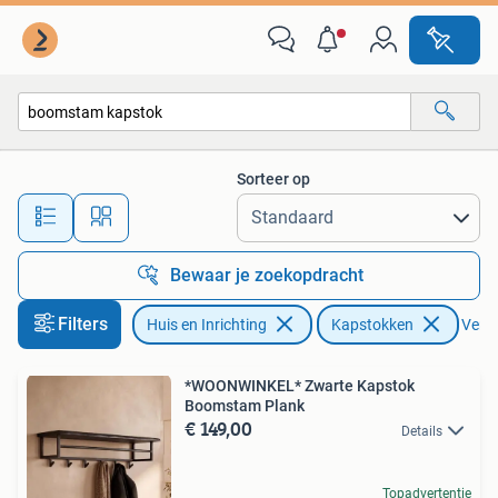
Woonaccessoires | Kapstokken
Sorteer op
Alle afstanden…
Bewaar je zoekopdracht
Filters
Huis en Inrichting
Kapstokken
Verwi
*WOONWINKEL* Zwarte Kapstok
Boomstam Plank
€ 149,00
Details
Topadvertentie