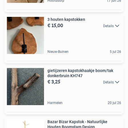
Hoofddorp
17 jun 26
3 houten kapstokken
€ 15,00
Details
Nieuw-Buinen
5 jul 26
gietijzeren kapstokhaakje boom/tak
donkerbruin KH747
€ 3,25
Details
Harmelen
20 jul 26
Bazar Bizar Kapstok - Natuurlijke
Houten Boomstam Design