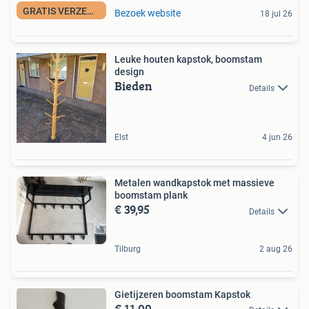
GRATIS VERZENDING
Bezoek website
18 jul 26
Leuke houten kapstok, boomstam
design
Bieden
Details
Elst
4 jun 26
Metalen wandkapstok met massieve
boomstam plank
€ 39,95
Details
Tilburg
2 aug 26
Gietijzeren boomstam Kapstok
€ 11,00