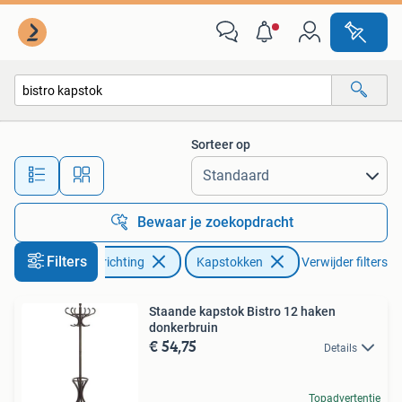
Woonaccessoires | Kapstokken
Sorteer op
Alle afstanden…
Bewaar je zoekopdracht
Filters
Huis en Inrichting
Kapstokken
Verwijder filters
Staande kapstok Bistro 12 haken
donkerbruin
€ 54,75
Details
Topadvertentie