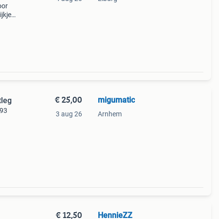
oor
jkje
ia de
the
€ 25,00
migumatic
tleg
993
3 aug 26
Arnhem
l, het
€ 12,50
HennieZZ