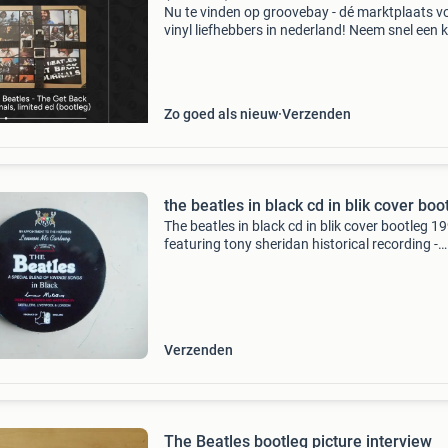
Nu te vinden op groovebay - dé marktplaats v
vinyl liefhebbers in nederland! Neem snel een ki
op groovebay via de site of download de app v
appstore of playstore! Zeldzame bootleg van 
Zo goed als nieuw
Verzenden
the beatles in black cd in blik cover boo
The beatles in black cd in blik cover bootleg 1
featuring tony sheridan historical recording -
typical sixties sound label dog&#39; n&#39; rol
blikje heeft aan de rand een klein deukj
Verzenden
The Beatles bootleg picture interview