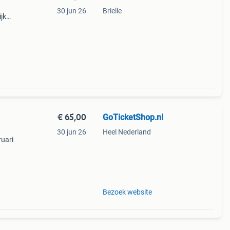
30 jun 26
Brielle
jk
sche
€ 65,00
GoTicketShop.nl
30 jun 26
Heel Nederland
ruari
issen!
 heb
Bezoek website