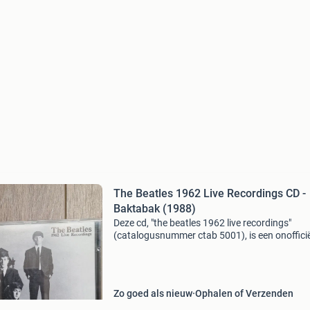
The Beatles 1962 Live Recordings CD -
Baktabak (1988)
Deze cd, "the beatles 1962 live recordings"
(catalogusnummer ctab 5001), is een onoffici
uitgave (bootleg) uit 1988 van het britse
platenlabel baktabak. De opnames zijn gemaa
de lege
Zo goed als nieuw
Ophalen of Verzenden