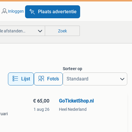
Inloggen
Plaats advertentie
lle afstanden…
Zoek
Sorteer op
Lijst
Foto’s
€ 65,00
GoTicketShop.nl
1 aug 26
Heel Nederland
ruari
issen!
 heb