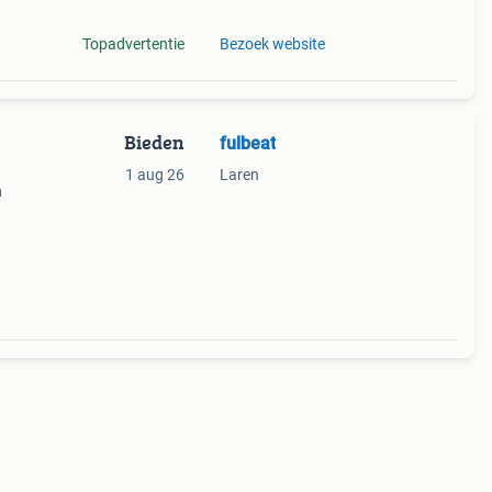
Topadvertentie
Bezoek website
Bieden
fulbeat
1 aug 26
Laren
n