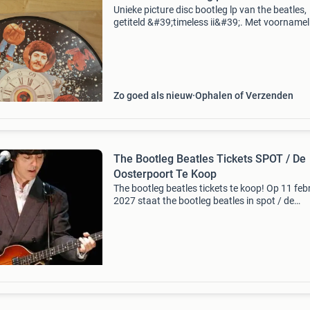
Unieke picture disc bootleg lp van the beatles,
getiteld &#39;timeless ii&#39;. Met voornameli
interviews. Deze verzameluitgave toont iconi
beelden van de bandleden op het vinyl zelf, wa
Zo goed als nieuw
Ophalen of Verzenden
The Bootleg Beatles Tickets SPOT / De
Oosterpoort Te Koop
The bootleg beatles tickets te koop! Op 11 feb
2027 staat the bootleg beatles in spot / de
oosterpoort in groningen — en dit wil je niet m
De tickets zijn schaars, maar bij goticketshop