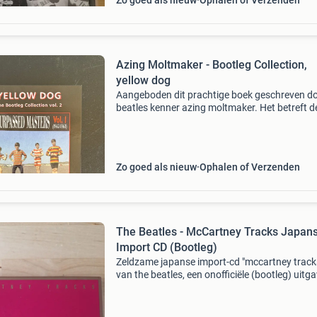
Zo goed als nieuw
Ophalen of Verzenden
Azing Moltmaker - Bootleg Collection,
yellow dog
Aangeboden dit prachtige boek geschreven do
beatles kenner azing moltmaker. Het betreft d
uit de bootleg serie. Zoals de naam doet ver
vindt u in dit boek allerlei informatie over beke
Zo goed als nieuw
Ophalen of Verzenden
The Beatles - McCartney Tracks Japan
Import CD (Bootleg)
Zeldzame japanse import-cd "mccartney track
van the beatles, een onofficiële (bootleg) uitga
de late jaren &#39;80. Deze set richt zich op
zeldzaam materiaal rondom paul mccartne