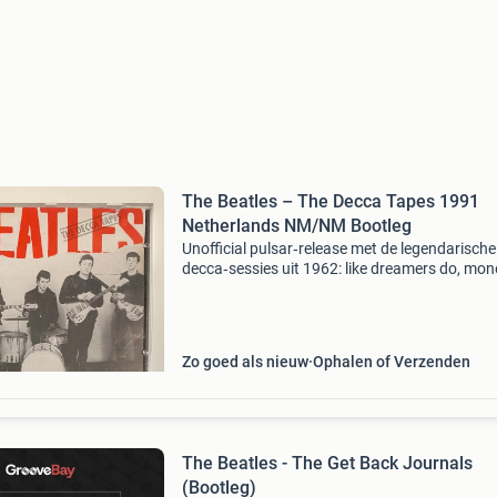
The Beatles – The Decca Tapes 1991
Netherlands NM/NM Bootleg
Unofficial pulsar‑release met de legendarische
decca‑sessies uit 1962: like dreamers do, mon
three cool cats, besame mucho, love of the lov
till there was you. Disc nm, hoes nm. Collector
item
Zo goed als nieuw
Ophalen of Verzenden
The Beatles - The Get Back Journals
(Bootleg)