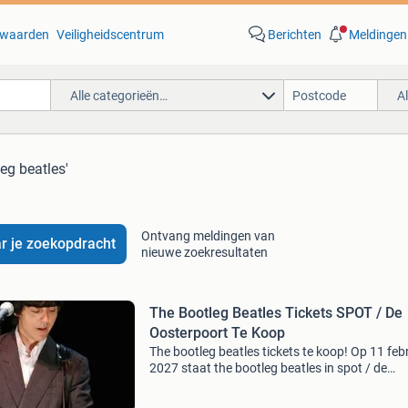
waarden
Veiligheidscentrum
Berichten
Meldingen
Alle categorieën…
A
leg beatles'
Ontvang meldingen van
r je zoekopdracht
nieuwe zoekresultaten
The Bootleg Beatles Tickets SPOT / De
Oosterpoort Te Koop
The bootleg beatles tickets te koop! Op 11 feb
2027 staat the bootleg beatles in spot / de
oosterpoort in groningen — en dit wil je niet m
De tickets zijn schaars, maar bij goticketshop