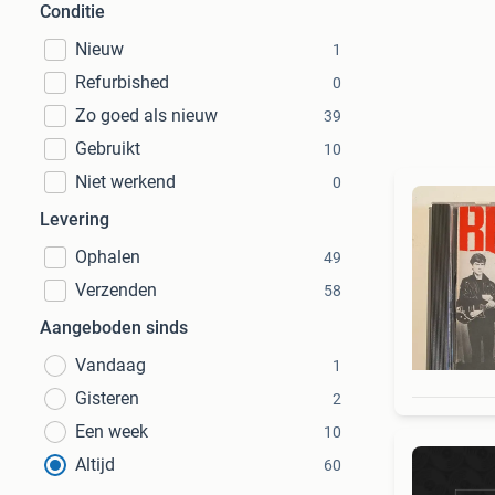
Conditie
Nieuw
1
Refurbished
0
Zo goed als nieuw
39
Gebruikt
10
Niet werkend
0
Levering
Ophalen
49
Verzenden
58
Aangeboden sinds
Vandaag
1
Gisteren
2
Een week
10
Altijd
60