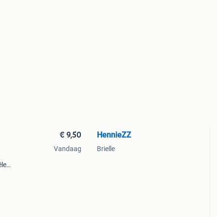
€ 9,50
HennieZZ
Vandaag
Brielle
ële
kt in