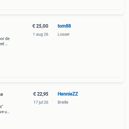
€ 25,00
tom88
1 aug 26
Losser
or de
eel 2
moeden
€ 22,95
HennieZZ
se
17 jul 26
Brielle
s"
ve uit