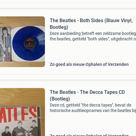
The Beatles - Both Sides (Blauw Vinyl,
Bootleg)
Deze aanbieding betreft een zeldzame bootle
the beatles, getiteld "both sides", uitgebracht 
opvallend blauw vinyl. De plaat is in uitsteken
staat en wordt geleverd in de originele
Zo goed als nieuw
Ophalen of Verzenden
The Beatles - The Decca Tapes CD
(Bootleg)
Deze cd, getiteld "the decca tapes", bevat de
historische auditieopnames van the beatles bi
decca records op 1 januari 1962. Destijds met
best als drummer, voordat ringo starr zich aa