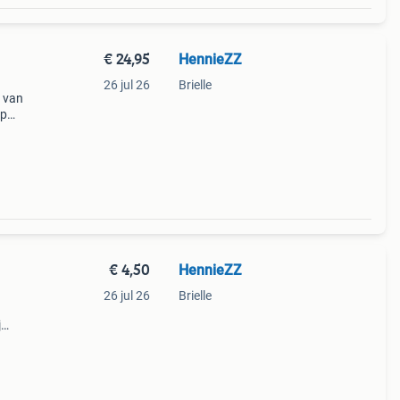
€ 24,95
HennieZZ
26 jul 26
Brielle
g van
op
de
€ 4,50
HennieZZ
26 jul 26
Brielle
j
 pete
n