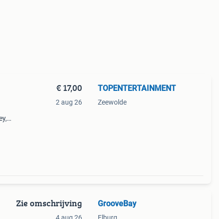
€ 17,00
TOPENTERTAINMENT
2 aug 26
Zeewolde
ey,
ed,
’s
Zie omschrijving
GrooveBay
4 aug 26
Elburg