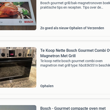
Bosch gourmet grill/bak-magnetronoven boe
praktische tips en recepten. Tips over de
verschillende ovensystemen, magnetron solo,
serviesgoed, ontdooien van voedingsmiddelen
koken, opwarmen en sme
Zo goed als nieuw
Ophalen of Verzenden
Te Koop Nette Bosch Gourmet Combi O
Magnetron Met Grill
Te koop nette bosch gourmet combi oven
magnetron met grill type: hbc83k551n beschik
over: magnetron boven en onderwarmte oven 
lucht oven grill compleet inclusief: bakplaat ro
functioneert 1
Ophalen
Bosch - Gourmet compacte oven met