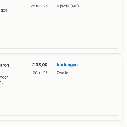
26 mei 26
Rijswijk (NB)
ngen
 een
€ 35,00
bartengea
tron
20 jul 26
Zwolle
 voor
n
e
e.