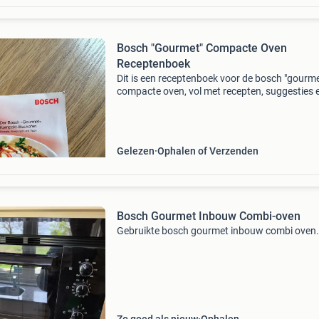
Bosch "Gourmet" Compacte Oven
Receptenboek
Dit is een receptenboek voor de bosch "gourme
compacte oven, vol met recepten, suggesties 
tips om het meeste uit uw oven te halen. Ideaa
voor iedereen die graag kookt en bakt.
Gelezen
Ophalen of Verzenden
Bosch Gourmet Inbouw Combi-oven
Gebruikte bosch gourmet inbouw combi oven.