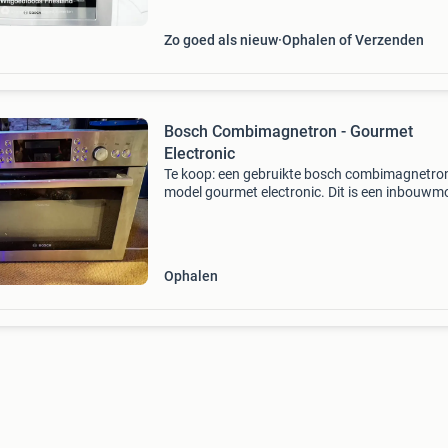
koelvriescombinaties,
Zo goed als nieuw
Ophalen of Verzenden
Bosch Combimagnetron - Gourmet
Electronic
Te koop: een gebruikte bosch combimagnetro
model gourmet electronic. Dit is een inbouwm
met pyrolyse functie, ideaal voor een schone 
De magnetron is in werkende staat en biedt di
bere
Ophalen