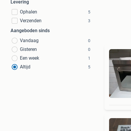
Levering
Ophalen
5
Verzenden
3
Aangeboden sinds
Vandaag
0
Gisteren
0
Een week
1
Altijd
5