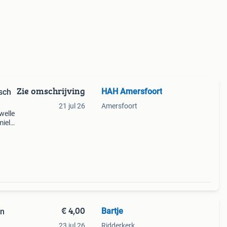
Zie omschrijving
HAH Amersfoort
sch
21 jul 26
Amersfoort
welle
miele
1
ft859
€ 4,00
Bartje
en
23 jul 26
Ridderkerk