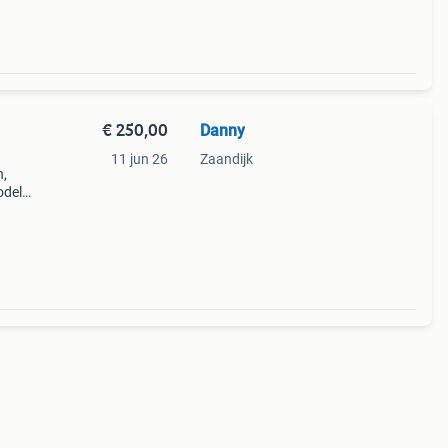
€ 250,00
Danny
11 jun 26
Zaandijk
n,
odel
oven.
verse