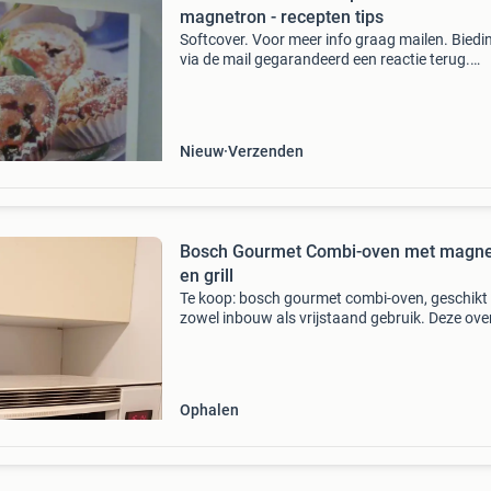
magnetron - recepten tips
Softcover. Voor meer info graag mailen. Biedi
via de mail gegarandeerd een reactie terug.
Verzendkosten voor de koper ( € 3,70) zoekt u
ander boek? Vraag er naar. Bij aankoop van
minimaal
Nieuw
Verzenden
Bosch Gourmet Combi-oven met magne
en grill
Te koop: bosch gourmet combi-oven, geschikt
zowel inbouw als vrijstaand gebruik. Deze ove
beschikt over onder- en bovenwarmte, een het
lucht functie, grill functie en magnetron functi
Hoewel
Ophalen