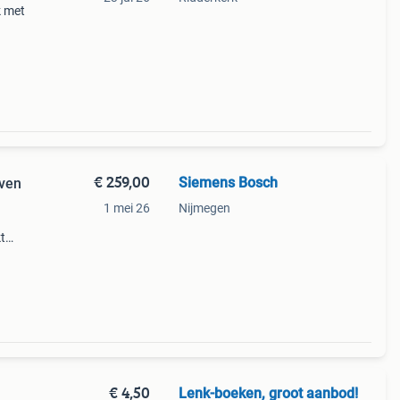
k met
,
€ 259,00
Siemens Bosch
ven
1 mei 26
Nijmegen
t
hete
oster
€ 4,50
Lenk-boeken, groot aanbod!