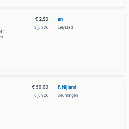
€ 2,50
an
2 jun 26
Lelystad
t"
en
l
€ 50,00
F. Nijland
6 jun 26
Deurningen