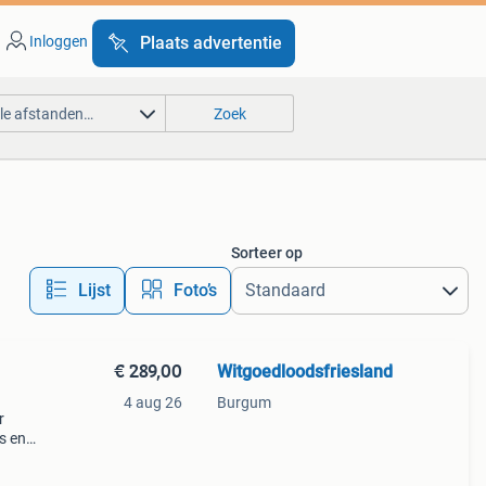
Inloggen
Plaats advertentie
lle afstanden…
Zoek
Sorteer op
Lijst
Foto’s
€ 289,00
Witgoedloodsfriesland
4 aug 26
Burgum
r
s en
k