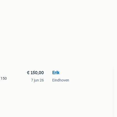
€ 150,00
Erik
 150
7 jun 26
Eindhoven