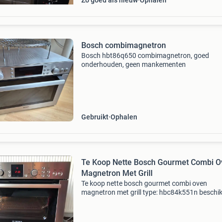
Zo goed als nieuw
Ophalen
Bosch combimagnetron
Bosch hbt86q650 combimagnetron, goed
onderhouden, geen mankementen
Gebruikt
Ophalen
Te Koop Nette Bosch Gourmet Combi O
Magnetron Met Grill
Te koop nette bosch gourmet combi oven
magnetron met grill type: hbc84k551n beschik
over: magnetron hetelucht oven boven en
onderwarmte oven grill compleet inclusief: ba
rooster functioneert 10