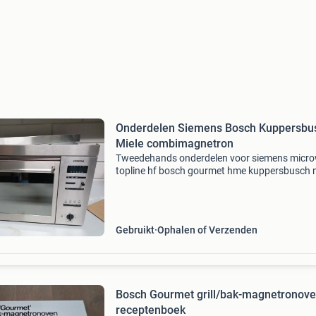
Onderdelen Siemens Bosch Kuppersbu
Miele combimagnetron
Tweedehands onderdelen voor siemens micro
topline hf bosch gourmet hme kuppersbusch 
combimagnetron van o.a. Types hft660 hf66
hft739 hft759 hft770 hft769 hft779 hft839 h
hft870 hft8x9
Gebruikt
Ophalen of Verzenden
Bosch Gourmet grill/bak-magnetronov
receptenboek