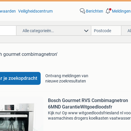
waarden
Veiligheidscentrum
Berichten
Meldingen
Alle categorieën…
A
ch gourmet combimagnetron'
Ontvang meldingen van
r je zoekopdracht
nieuwe zoekresultaten
Bosch Gourmet RVS Combimagnetron
6MND GarantieWitgoedloodsfr
Kijk nu! Op www witgoedloodsfriesland nl voo
wasmachines drogers koelkasten vaatwasser
meer. Witgoedloods friesland 7 dagen per wee
open circa 100 wasmachines, koelkasten,