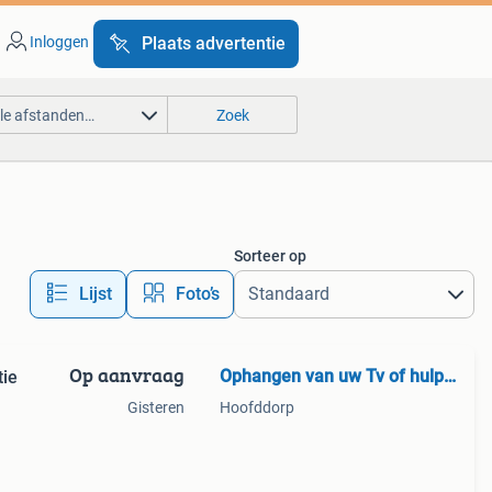
Inloggen
Plaats advertentie
lle afstanden…
Zoek
Sorteer op
Lijst
Foto’s
Op aanvraag
Ophangen van uw Tv of hulp bij Installatie Tv/ Audio.
tie
Gisteren
Hoofddorp