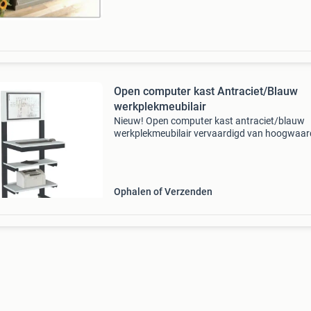
gespecialiceerd in de repar
Open computer kast Antraciet/Blauw
werkplekmeubilair
Nieuw! Open computer kast antraciet/blauw
werkplekmeubilair vervaardigd van hoogwaar
kwaliteit staal en perfect afgewerkt.gemaakt 
heavy duty. Volume: 250l 400l 600l 800l
eigenschappen: made i
Ophalen of Verzenden