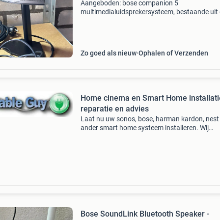
Aangeboden: bose companion 5
multimedialuidsprekersysteem, bestaande uit
twee satellietluidsprekers, alle bijbehorende k
en de volumeknop. De subwoofer is helaas
kwijtgeraakt tijdens een verhu
Zo goed als nieuw
Ophalen of Verzenden
Home cinema en Smart Home installati
reparatie en advies
Laat nu uw sonos, bose, harman kardon, nest
ander smart home systeem installeren. Wij
installeren tv, hifi, bose, ziggo, horizon,kpn, so
ci+,chromecast, universele afstandbedieninge
kodi, app
Bose SoundLink Bluetooth Speaker -