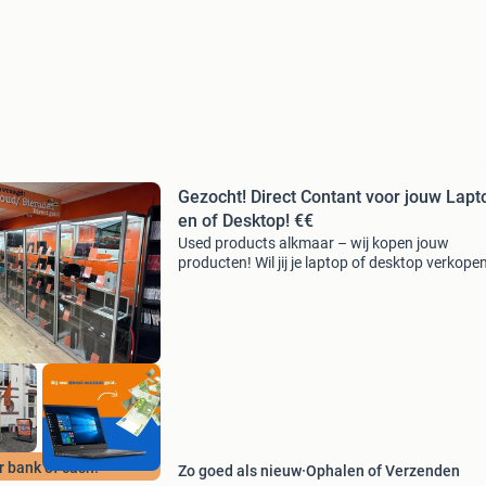
Gezocht! Direct Contant voor jouw Lapt
en of Desktop! €€
Used products alkmaar – wij kopen jouw
producten! Wil jij je laptop of desktop verkope
zonder gedoe? Ontdek hoe je snel, gemakkelijk
veilig jouw toestel kunt verkopen via used pro
alkmaar, di
r bank of cash!
Zo goed als nieuw
Ophalen of Verzenden