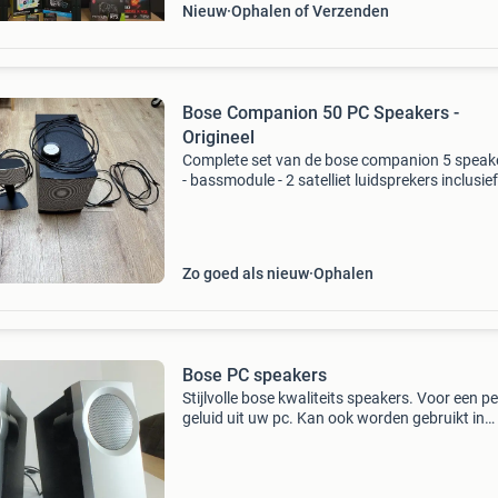
Nieuw
Ophalen of Verzenden
Bose Companion 50 PC Speakers -
Origineel
Complete set van de bose companion 5 speake
- bassmodule - 2 satelliet luidsprekers inclusief
kabels - 3.5 Mm kabel voor aansluiting op
pc/computer/laptop - controlpod om makkelij
volume te
Zo goed als nieuw
Ophalen
Bose PC speakers
Stijlvolle bose kwaliteits speakers. Voor een pe
geluid uit uw pc. Kan ook worden gebruikt in
combinatie met andere geluisdragers zoals
mediaspelers, cd spelers of mp spelers, zodat
eigen di