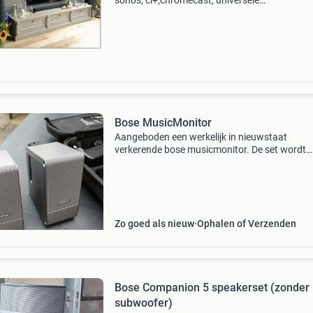
sonos, ci+,chromecast, universele
afstandbedieningen, kodi, apple, router,pc,
mediabox en nog veel meer. Tevens zijn wij
gespecialiceerd in de repar
Bose MusicMonitor
Aangeboden een werkelijk in nieuwstaat
verkerende bose musicmonitor. De set wordt
compleet geleverd inclusief (reis)verpakking m
afstandbediening en bekabeling. Verzending 
de set is mogelijk.
Zo goed als nieuw
Ophalen of Verzenden
Bose Companion 5 speakerset (zonder
subwoofer)