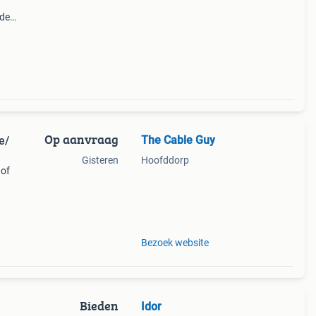
 de
abels
Op aanvraag
The Cable Guy
e/
Gisteren
Hoofddorp
 of
nos,
n,
Bezoek website
Bieden
Idor