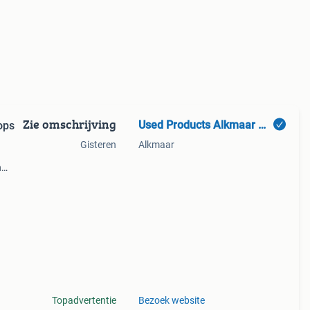
Zie omschrijving
Used Products Alkmaar Dijk 4
ops
Gisteren
Alkmaar
n
 en
ducts
Topadvertentie
Bezoek website