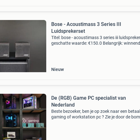
Bose - Acoustimass 3 Series III
Luidsprekerset
Titel: bose - acoustimass 3 series iii luidspreke
geschatte waarde: €150.0 Belangrijk: winnen
biedingen zijn exclusief 9% koperbescherming
kavel beschrijving welkom, te koop staat
Nieuw
De (RGB) Game PC specialist van
Nederland
Beste bezoeker, ben je op zoek naar een betaa
gaming of workstation pc ? Zie je door de bo
het bos niet meer of wil je graag verschillen t
de diverse hardware uitgelegd krijgen ? Stuur 