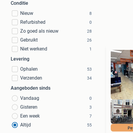
Conditie
Nieuw
8
Refurbished
0
Zo goed als nieuw
28
Gebruikt
26
Niet werkend
1
Levering
Ophalen
53
Verzenden
34
Aangeboden sinds
Vandaag
0
Gisteren
3
Een week
7
Altijd
55
Pe