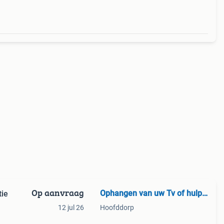
Op aanvraag
Ophangen van uw Tv of hulp bij Installatie Tv/ Audio.
tie
12 jul 26
Hoofddorp