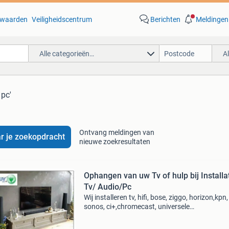
waarden
Veiligheidscentrum
Berichten
Meldingen
Alle categorieën…
A
 pc'
Ontvang meldingen van
r je zoekopdracht
nieuwe zoekresultaten
Ophangen van uw Tv of hulp bij Installa
Tv/ Audio/Pc
Wij installeren tv, hifi, bose, ziggo, horizon,kpn,
sonos, ci+,chromecast, universele
afstandbedieningen, kodi, apple, router,pc,
mediabox en nog veel meer. Tevens zijn wij