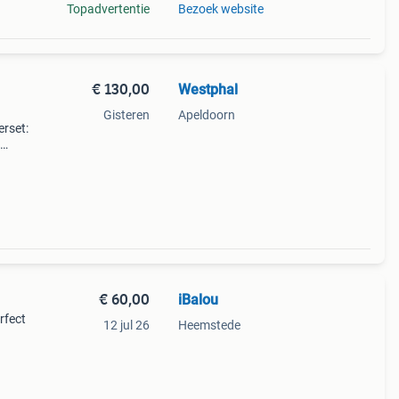
Topadvertentie
Bezoek website
€ 130,00
Westphal
Gisteren
Apeldoorn
rset:
k het
€ 60,00
iBalou
rfect
12 jul 26
Heemstede
 u uw