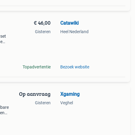
€ 46,00
Catawiki
Gisteren
Heel Nederland
rset
de
 + €3
Topadvertentie
Bezoek website
Op aanvraag
Xgaming
Gisteren
Veghel
lbare
men
ussen
da