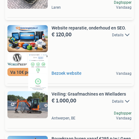
Dagtopper
Laren
Vandaag
Website reparatie, onderhoud en SEO.
€ 120,00
Details
Va 10€ per maand
Bezoek website
Vandaag
Veiling: Graafmachines en Wielladers
€ 1.000,00
Details
Dagtopper
Antwerpen, BE
Vandaag
Bouwkraan huren vanaf €295 p/w | Geen