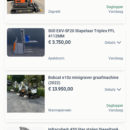
Dagtopper
Zegveld
Vandaag
Still EXV-SF20 Stapelaar Triplex FFL
4112MM
€ 3.750,00
Details
Apeldoorn
Vandaag
Bobcat e10z minigraver graafmachine
(2022)
€ 13.950,00
Details
Dagtopper
Wanneperveen
Vandaag
Infracube® 450 liter stalen Dieseltank