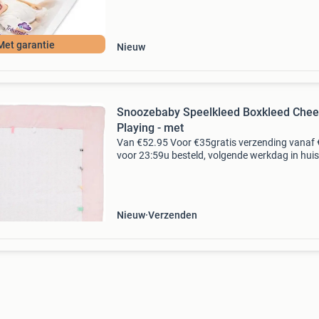
Met garantie
Nieuw
Snoozebaby Speelkleed Boxkleed Chee
Playing - met
Van €52.95 Voor €35gratis verzending vanaf 
voor 23:59u besteld, volgende werkdag in huis
vrolijke labeltjes eraan. Verplaats je eens in he
perspectief van een baby: op je buik of
Nieuw
Verzenden