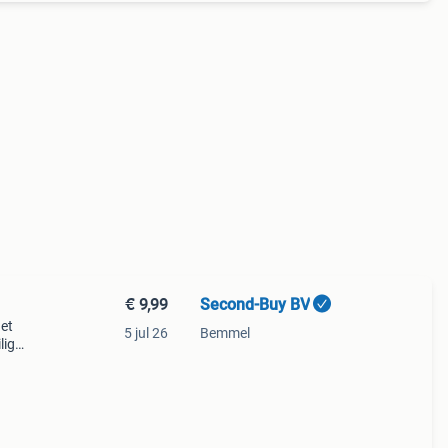
€ 9,99
Second-Buy BV
et
5 jul 26
Bemmel
lig
 voor
x 85