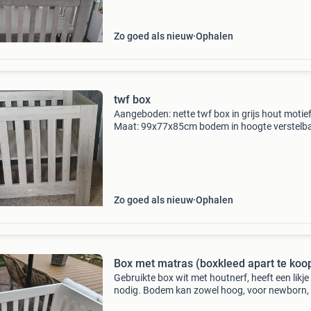
105 x 85 x 90 c
Zo goed als nieuw
Ophalen
twf box
Aangeboden: nette twf box in grijs hout motief
Maat: 99x77x85cm bodem in hoogte verstelb
evt incl boxkleed en/of boxmobiel (gelieve dit b
bod aan te geven) voor vragen, stuur gerust e
berich
Zo goed als nieuw
Ophalen
Box met matras (boxkleed apart te koo
Gebruikte box wit met houtnerf, heeft een likje
nodig. Bodem kan zowel hoog, voor newborn, 
laag. 80X100 cm inclusief boxmatras voor ext