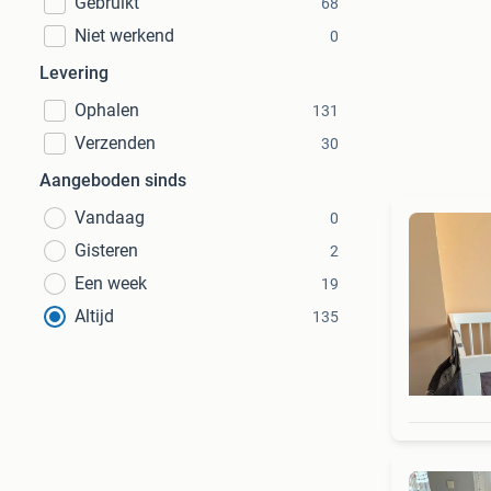
Gebruikt
68
Niet werkend
0
Levering
Ophalen
131
Verzenden
30
Aangeboden sinds
Vandaag
0
Gisteren
2
Een week
19
Altijd
135