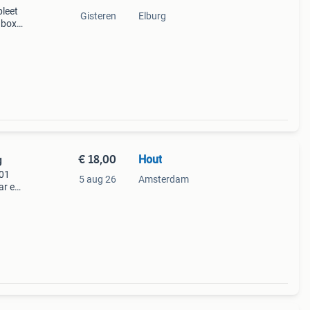
pleet
Gisteren
Elburg
 box
ct
€ 18,00
Hout
g
101
5 aug 26
Amsterdam
ar en
l.