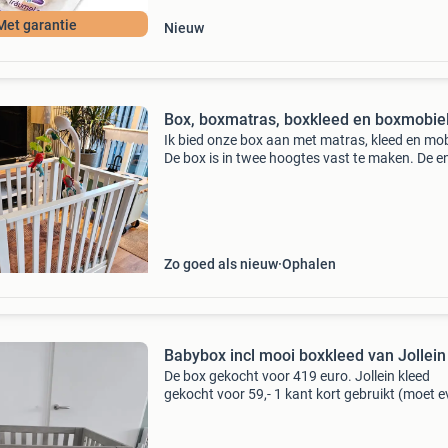
Met garantie
Nieuw
Box, boxmatras, boxkleed en boxmobie
Ik bied onze box aan met matras, kleed en mob
De box is in twee hoogtes vast te maken. De e
stand is halverwege en de andere is helemaal
benenden. De box heeft wat gebruiksporen aa
rand maar
Zo goed als nieuw
Ophalen
Babybox incl mooi boxkleed van Jollein
De box gekocht voor 419 euro. Jollein kleed
gekocht voor 59,- 1 kant kort gebruikt (moet 
gewassen worden) andere kant helemaal niet
gebruikt, kan in de wasmachine. De afmetinge