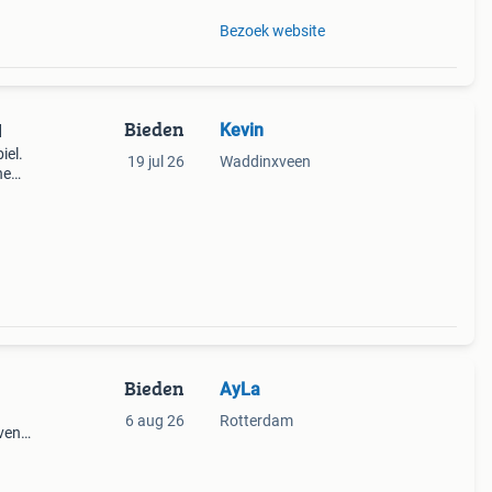
Bezoek website
Bieden
Kevin
l
iel.
19 jul 26
Waddinxveen
ne
n de
Bieden
AyLa
6 aug 26
Rotterdam
even
n :