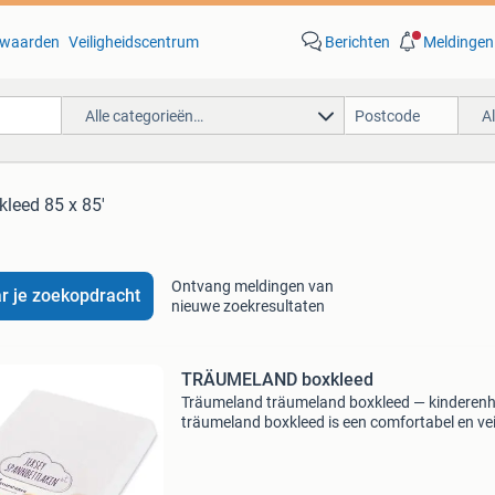
waarden
Veiligheidscentrum
Berichten
Meldingen
Alle categorieën…
A
kleed 85 x 85'
Ontvang meldingen van
r je zoekopdracht
nieuwe zoekresultaten
TRÄUMELAND boxkleed
Träumeland träumeland boxkleed — kinderenh
träumeland boxkleed is een comfortabel en vei
speelkleed voor in de box, speciaal ontworpen
jonge kinderen. Dankzij de afmetingen van 75 
cm bi