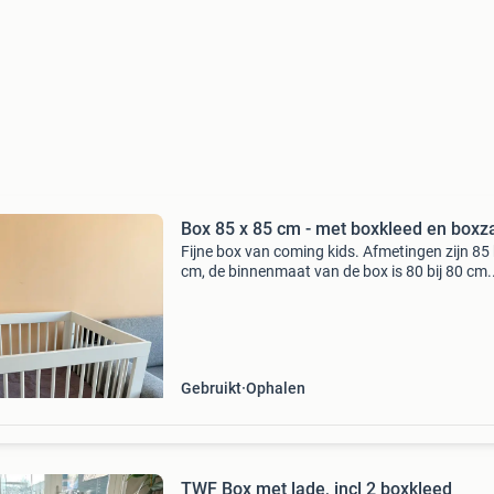
Box 85 x 85 cm - met boxkleed en boxz
Fijne box van coming kids. Afmetingen zijn 85 
cm, de binnenmaat van de box is 80 bij 80 cm.
Heeft drie standen. De stand op de foto’s is de
middelste stand. Hij kan ook nog hoger en lage
Incl
Gebruikt
Ophalen
TWF Box met lade, incl 2 boxkleed