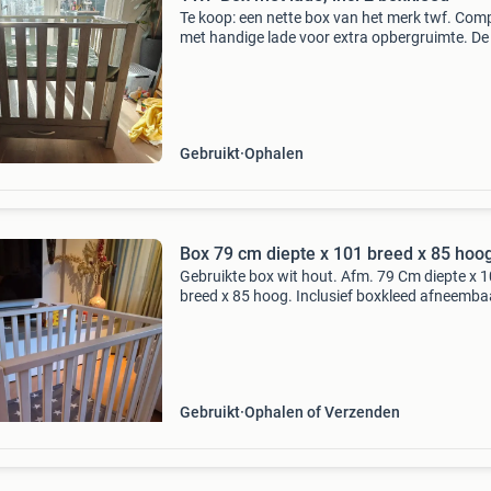
Te koop: een nette box van het merk twf. Com
met handige lade voor extra opbergruimte. De
wordt geleverd inclusief een 2x comfortabel
boxkleed (groen en roze), zodat je kleintje dire
veilig
Gebruikt
Ophalen
Box 79 cm diepte x 101 breed x 85 hoo
Gebruikte box wit hout. Afm. 79 Cm diepte x 
breed x 85 hoog. Inclusief boxkleed afneemba
grijze zachte van stof. Box opbergzak optionee
Gebruikt
Ophalen of Verzenden