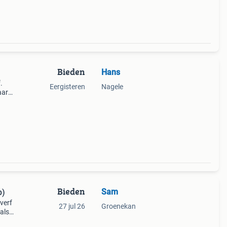
Bieden
Hans
.
Eergisteren
Nagele
aar
ij u
en
Bieden
Sam
p)
 verf
27 jul 26
Groenekan
als
ra