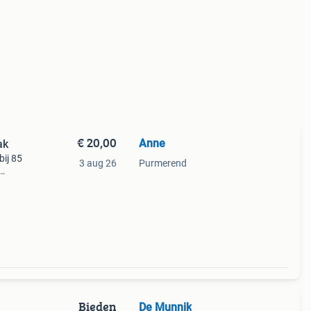
€ 20,00
Anne
ak
bij 85
3 aug 26
Purmerend
r.
Bieden
De Munnik