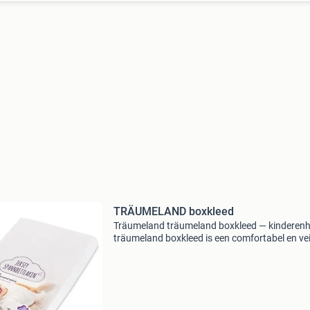
TRÄUMELAND boxkleed
Träumeland träumeland boxkleed — kinderenh
träumeland boxkleed is een comfortabel en vei
speelkleed voor in de box, speciaal ontworpen
jonge kinderen. Dankzij de afmetingen van 75 
cm bi