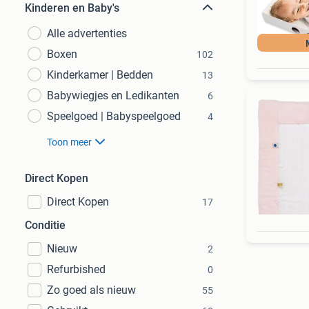
Kinderen en Baby's
Alle advertenties
Boxen
102
Kinderkamer | Bedden
13
Babywiegjes en Ledikanten
6
Speelgoed | Babyspeelgoed
4
Toon meer
Direct Kopen
Direct Kopen
17
Conditie
Nieuw
2
Refurbished
0
Zo goed als nieuw
55