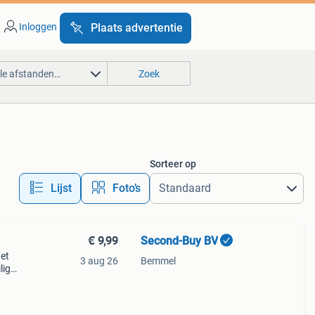
Inloggen
Plaats advertentie
lle afstanden…
Zoek
Sorteer op
Lijst
Foto’s
€ 9,99
Second-Buy BV
et
3 aug 26
Bemmel
lig
 voor
x 85