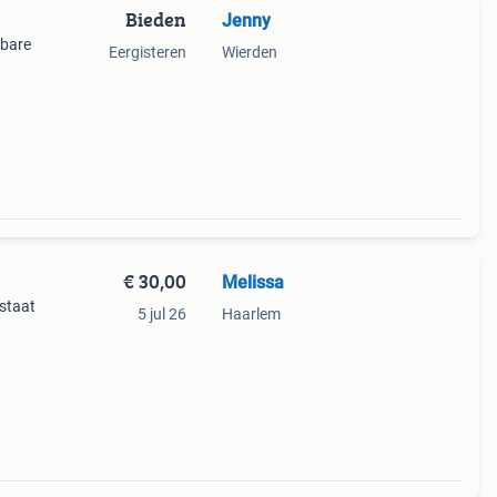
Bieden
Jenny
lbare
Eergisteren
Wierden
€ 30,00
Melissa
 staat
5 jul 26
Haarlem