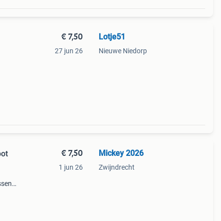
€ 7,50
Lotje51
27 jun 26
Nieuwe Niedorp
een
f iets
€ 7,50
Mickey 2026
pot
1 jun 26
Zwijndrecht
ssend