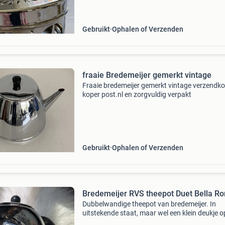
staat met lichte gebruikssporen. Afkomstig uit
Gebruikt
Ophalen of Verzenden
fraaie Bredemeijer gemerkt vintage
Fraaie bredemeijer gemerkt vintage verzendk
koper post.nl en zorgvuldig verpakt
Gebruikt
Ophalen of Verzenden
Bredemeijer RVS theepot Duet Bella R
Dubbelwandige theepot van bredemeijer. In
uitstekende staat, maar wel een klein deukje o
deksel. Van rvs, echt superkwaliteit. Inhoud 1,