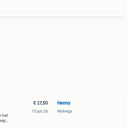
€ 17,50
Henny
15 jun 26
Wolvega
n het
heepot
goede