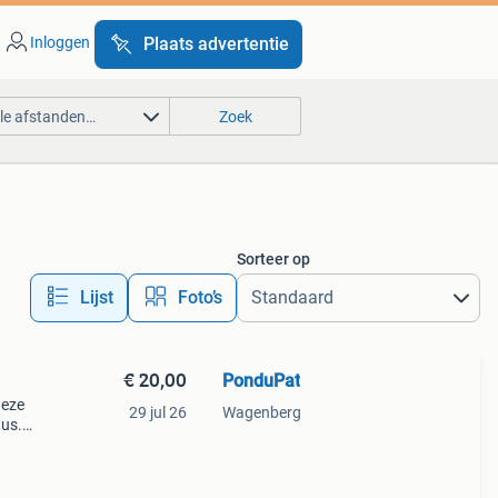
Inloggen
Plaats advertentie
lle afstanden…
Zoek
Sorteer op
Lijst
Foto’s
€ 20,00
PonduPat
deze
29 jul 26
Wagenberg
tus.
n met
rdig