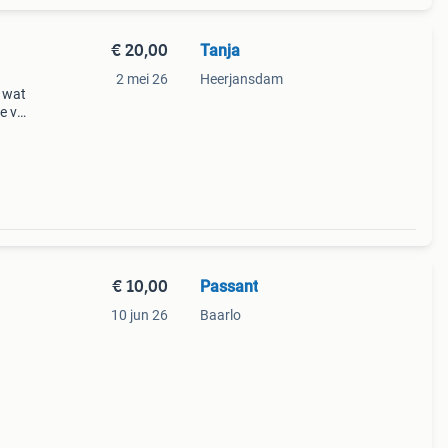
€ 20,00
Tanja
2 mei 26
Heerjansdam
e wat
ie van
ka
€ 10,00
Passant
10 jun 26
Baarlo