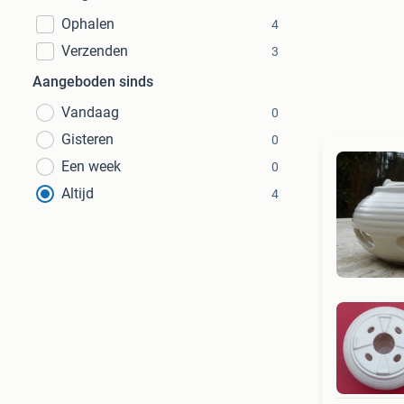
Ophalen
4
Verzenden
3
Aangeboden sinds
Vandaag
0
Gisteren
0
Een week
0
Altijd
4