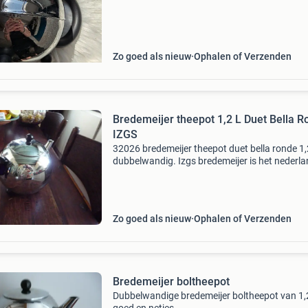
liter. Verzendkosten: zie marktplaats (klein pa
Zo goed als nieuw
Ophalen of Verzenden
Bredemeijer theepot 1,2 L Duet Bella 
IZGS
32026 bredemeijer theepot duet bella ronde 1,2
dubbelwandig. Izgs bredemeijer is het nederl
topmerk op theepotten gebied . Via dpd voor 
euro thuisbezorgd of 5, 00 euro de doos ophal
m
Zo goed als nieuw
Ophalen of Verzenden
Bredemeijer boltheepot
Dubbelwandige bredemeijer boltheepot van 1,2 