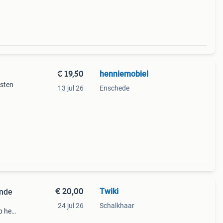
 h
€ 19,50
henniemobiel
osten
13 jul 26
Enschede
€ 20,00
Twiki
onde
24 jul 26
Schalkhaar
p het
2