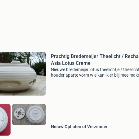
Prachtig Bredemeijer Theelicht / Rech
Asia Lotus Creme
Nieuwe bredemeijer lotus theelichtje / theelich
houder aparte vorm wie kan ik er blij mee mak
lotus kan voor € 12,50 worden gehaald, kan o
prima verpakt verzonden worden
Nieuw
Ophalen of Verzenden