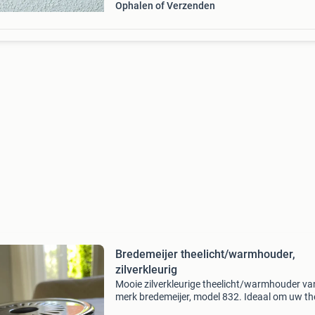
Ophalen of Verzenden
Bredemeijer theelicht/warmhouder,
zilverkleurig
Mooie zilverkleurige theelicht/warmhouder va
merk bredemeijer, model 832. Ideaal om uw t
of schaal warm te houden. Het theelicht is in 