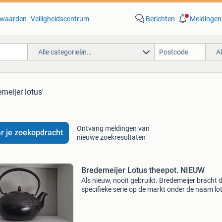
waarden
Veiligheidscentrum
Berichten
Meldingen
Alle categorieën…
A
emeijer lotus'
Ontvang meldingen van
r je zoekopdracht
nieuwe zoekresultaten
Bredemeijer Lotus theepot. NIEUW
Als nieuw, nooit gebruikt. Bredemeijer bracht 
specifieke serie op de markt onder de naam lo
Geïnspireerd op de japanse gietijzeren tetsubi
een robuuste arare (noppen) patroon. Vervaa