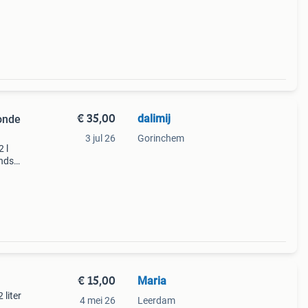
kket).
€ 35,00
dalimij
Ronde
3 jul 26
Gorinchem
 l
andse
6,25
en ik
€ 15,00
Maria
liter
4 mei 26
Leerdam