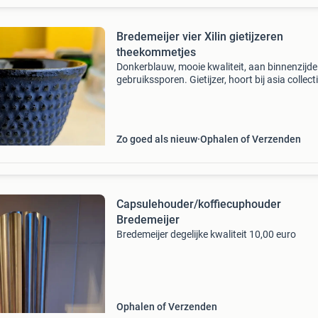
Bredemeijer vier Xilin gietijzeren
theekommetjes
Donkerblauw, mooie kwaliteit, aan binnenzijd
gebruikssporen. Gietijzer, hoort bij asia collect
bredemeijer, zoals de xilin serie of de lotus pol
theepot.
Zo goed als nieuw
Ophalen of Verzenden
Capsulehouder/koffiecuphouder
Bredemeijer
Bredemeijer degelijke kwaliteit 10,00 euro
Ophalen of Verzenden