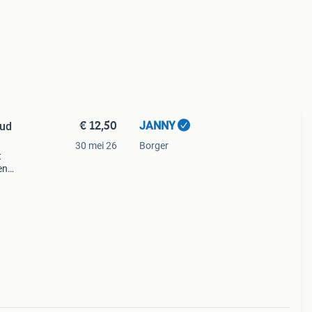
€ 12,50
JANNY
aud
30 mei 26
Borger
t
en
ok