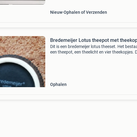
Nieuw
Ophalen of Verzenden
Bredemeijer Lotus theepot met theekop
Dit is een bredemeijer lotus theeset. Het bestaa
een theepot, een theelicht en vier theekopjes. 
is zwart en heeft een bobbelige structuur. Het 
er nog heel mooi uit.
Ophalen