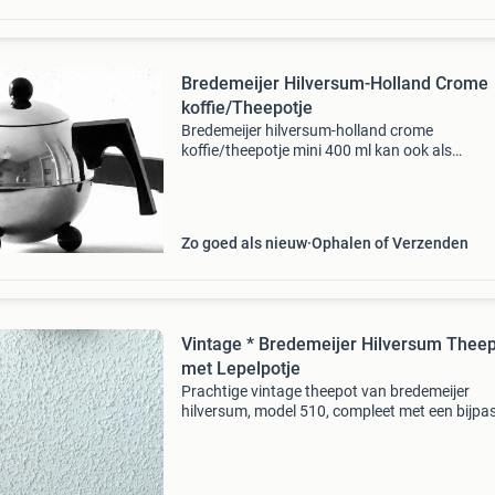
Bredemeijer Hilversum-Holland Crome
koffie/Theepotje
Bredemeijer hilversum-holland crome
koffie/theepotje mini 400 ml kan ook als
melkkannetje 12 cm hoog 8 cm doorsnede op 
paar vlekjes binnenin na, zgan. Geen deukjes o
dergelijks uw bod is exc
Zo goed als nieuw
Ophalen of Verzenden
Vintage * Bredemeijer Hilversum Thee
met Lepelpotje
Prachtige vintage theepot van bredemeijer
hilversum, model 510, compleet met een bijpa
lepelpotje. Deze set is gemaakt van glanzend
metaal en heeft een klassiek design met een
gevlochten handvat.