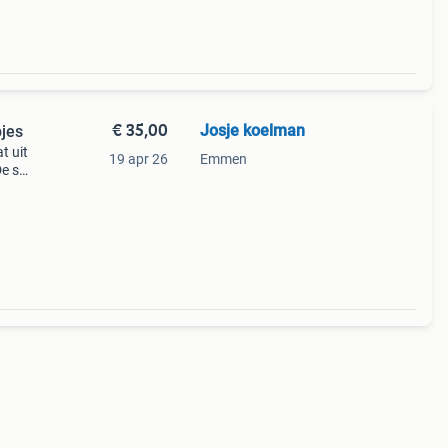
€ 35,00
Josje koelman
jes
t uit
19 apr 26
Emmen
De set
ziet