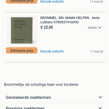
Scherpste prijs
Bezoek website
11 mei 26
BROMMEL. WIL MAMA HELPEN - Anne
Leblanc 9789037418392
€ 15,95
Details
Scherpste prijs
Bezoek website
11 mei 26
Brommeltje, de schattige beer voor kinderen
Gerelateerde zoektermen
Populaire zoektermen