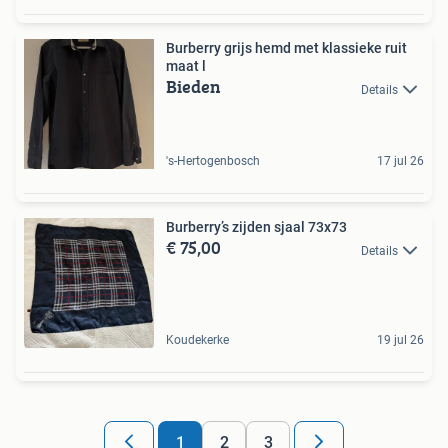
Burberry grijs hemd met klassieke ruit
maat l
Bieden
Details
's-Hertogenbosch
17 jul 26
Burberry’s zijden sjaal 73x73
€ 75,00
Details
Koudekerke
19 jul 26
1
2
3